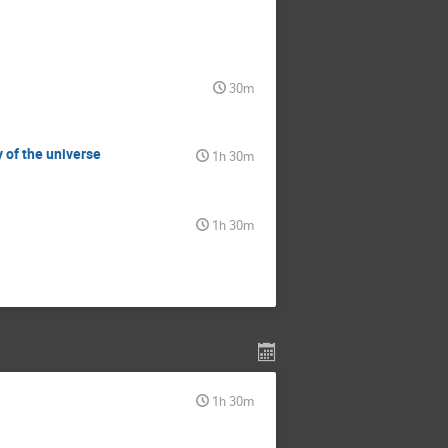
30m
 of the universe
1h 30m
1h 30m
1h 30m