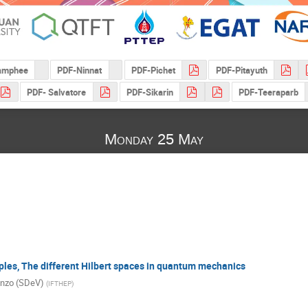
amphee
PDF-Ninnat
PDF-Pichet
PDF-Pitayuth
PDF- Salvatore
PDF-Sikarin
PDF-Teeraparb
Monday 25 May
les, The different Hilbert spaces in quantum mechanics
enzo (SDeV)
(
IFTHEP
)