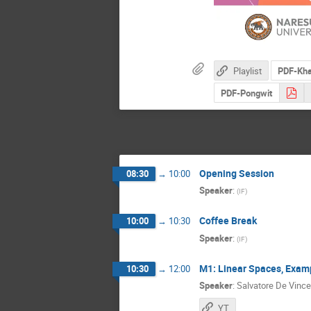
Playlist
PDF-Kh
PDF-Pongwit
Opening Session
08:30
→
10:00
Speaker
:
(
IF
)
Coffee Break
10:00
→
10:30
Speaker
:
(
IF
)
M1: Linear Spaces, Examp
10:30
→
12:00
Speaker
:
Salvatore De Vinc
YT