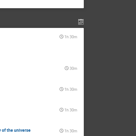
1h 30m
30m
1h 30m
1h 30m
 of the universe
1h 30m