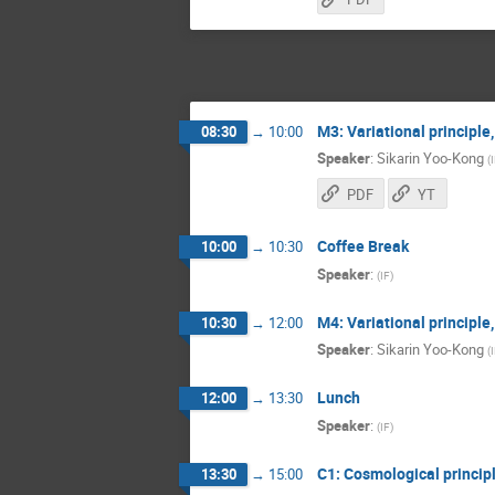
M3: Variational principl
08:30
→
10:00
Speaker
:
Sikarin Yoo-Kong
(
PDF
YT
Coffee Break
10:00
→
10:30
Speaker
:
(
IF
)
M4: Variational principl
10:30
→
12:00
Speaker
:
Sikarin Yoo-Kong
(
Lunch
12:00
→
13:30
Speaker
:
(
IF
)
C1: Cosmological principl
13:30
→
15:00