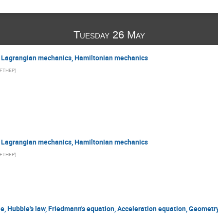
Tuesday 26 May
e, Lagrangian mechanics, Hamiltonian mechanics
IFTHEP
)
e, Lagrangian mechanics, Hamiltonian mechanics
IFTHEP
)
e, Hubble's law, Friedmann's equation, Acceleration equation, Geometry