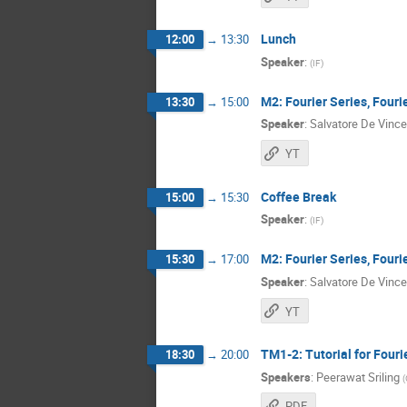
Lunch
12:00
→
13:30
Speaker
:
(
IF
)
M2: Fourier Series, Fourie
13:30
→
15:00
Speaker
:
Salvatore De Vinc
YT
Coffee Break
15:00
→
15:30
Speaker
:
(
IF
)
M2: Fourier Series, Fourie
15:30
→
17:00
Speaker
:
Salvatore De Vinc
YT
TM1-2: Tutorial for Fourie
18:30
→
20:00
Speakers
:
Peerawat Sriling
(
PDF