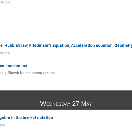
at
(
CGL
)
e, Hubble's law, Friedmann's equation, Acceleration equation, Geometry
at
(
CGL
)
sical mechanics
,
Sirawit Kajonsombat
CGL
)
(
IFTHEP
)
Wednesday 27 May
lgebra in the bra-ket notation
QIS
)