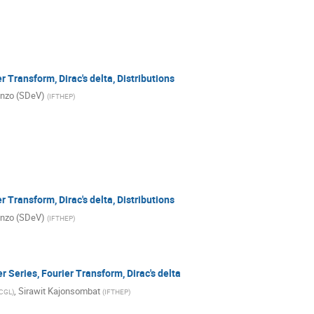
r Transform, Dirac's delta, Distributions
enzo (SDeV)
(
IFTHEP
)
r Transform, Dirac's delta, Distributions
enzo (SDeV)
(
IFTHEP
)
r Series, Fourier Transform, Dirac's delta
,
Sirawit Kajonsombat
CGL
)
(
IFTHEP
)