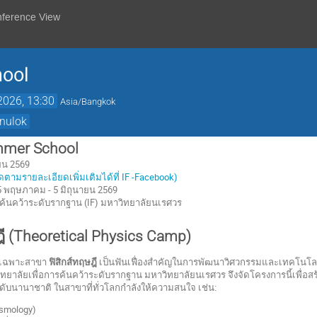
nference View
ool
2026, 13:30
Asia/Bangkok
anulok
mmer School
ยน 2569
ตามรายละเอียดเพิ่มเติมได้ที่ IF -Facebook)
 25 พฤษภาคม - 5 มิถุนายน 2569
รค้นคว้าระดับรากฐาน (IF) มหาวิทยาลัยนเรศวร
ฎี (Theoretical Physics Camp)
ดยเฉพาะสาขา
ฟิสิกส์ทฤษฎี
เป็นฟันเฟื่องสำคัญในการพัฒนาวิศวกรรมและเทคโนโลย
าลัยเพื่อการค้นคว้าระดับรากฐาน มหาวิทยาลัยนเรศวร จึงจัดโครงการนี้เพื่อสร้
ับนานาชาติ ในสาขาที่ทั่วโลกกำลังให้ความสนใจ เช่น:
osmology)