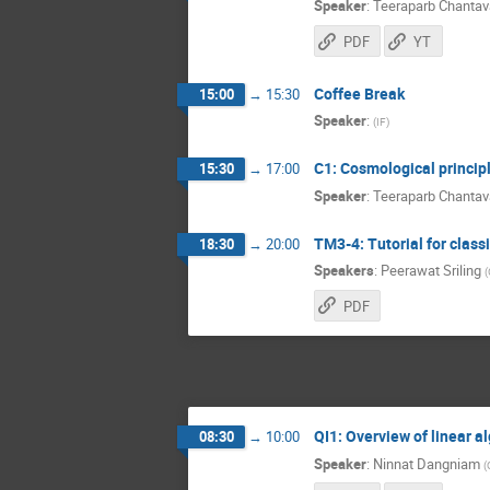
Speaker
:
Teeraparb Chantav
PDF
YT
Coffee Break
15:00
→
15:30
Speaker
:
(
IF
)
C1: Cosmological principl
15:30
→
17:00
Speaker
:
Teeraparb Chantav
TM3-4: Tutorial for clas
18:30
→
20:00
Speakers
:
Peerawat Sriling
(
PDF
QI1: Overview of linear a
08:30
→
10:00
Speaker
:
Ninnat Dangniam
(