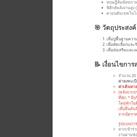
ทฤษฎีสัมพัทธภาพท
ฟิสิกส์พลังงานสูง
ควอนตัมเทคโนโลย
🎯 วัตถุประสงค์
เพื่อปูพื้นฐานควา
เพื่อคัดเลือกและ
เพื่อส่งเสริมและเ
📝 เงื่อนไขการ
จำนวน 20 ท
ค่าลงทะเบ
ค่าเดินทาง
(หลังจาก
ที่พัก: * 
โดยพักในคื
เพื่อยืนยั
จากอัตราค
รูปแบบการพ
หากเข้าร่
งานผ่านช่