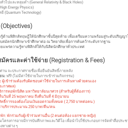
ั่วไปและหลุมดำ (General Relativity & Black Holes)
 (High Energy Physics)
ี (Quantum Technology)
 (Objectives)
มรู้ด้านฟิสิกส์ทฤษฎีให้นักศึกษาชั้นปีสุดท้าย เพื่อเตรียมความพร้อมสู่ระดับปริญญ
รับสมัครนักศึกษาเข้าศึกษาต่อ ณ วิทยาลัยเพื่อการค้นคว้าระดับรากฐาน
ผยแพร่ความรู้ทางฟิสิกส์ให้กับนิสิตนักศึกษาทั่วประเทศ
สมัครและค่าใช้จ่าย (Registration & Fees)
่าน จะประกาศรายชื่อเพื่อยืนยันสิทธิ์ภายหลัง
ียน:
ฟรี! (ไม่มีค่าใช้จ่ายในการเข้าร่วมกิจกรรม)
:
ผู้เข้าร่วมต้องรับผิดชอบค่าใช้จ่ายในการเดินทางด้วยตนเอง
ประกาศผล)
มีบริการหอพักนิสิต มหาวิทยาลัยนเรศวร (สำหรับผู้ที่ต้องการ)
นวันที่ 25 พฤษภาคม ถึงคืนวันที่ 4 มิถุนายน
นสิทธิ์การจองต้องโอนเงินยอดรวมทั้งหมด ( 2,750 บาทต่อคน )
่าบริการประมาณ 250 บาท/คืน/คน
ัก: พักร่วมกับผู้เข้าร่วมท่านอื่น (2 คนต่อห้อง แยกชาย-หญิง)
วมโครงการอาจมีการบันทึกภาพและวิดีโอ เพื่อนำไปใช้ประกอบการจัดทำสื่อปร
องทางต่าง ๆ