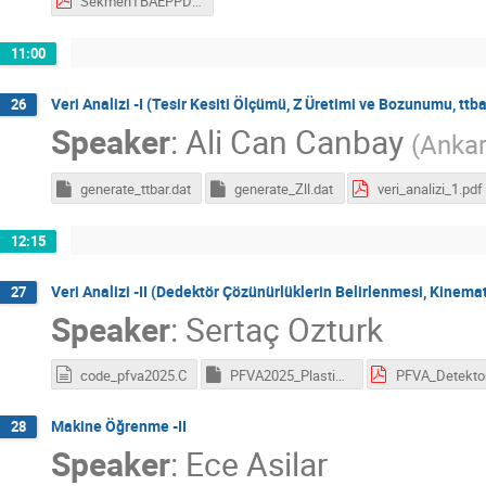
SekmenTBAEPPDA25 (1).pdf
11:00
Veri Analizi -I (Tesir Kesiti Ölçümü, Z Üretimi ve Bozunumu, tt
26
Speaker
:
Ali Can Canbay
(
Ankar
generate_ttbar.dat
generate_Zll.dat
veri_analizi_1.pdf
12:15
Veri Analizi -II (Dedektör Çözünürlüklerin Belirlenmesi, Kinema
27
Speaker
:
Sertaç Ozturk
code_pfva2025.C
PFVA2025_PlastikScintillator.root
Makine Öğrenme -II
28
Speaker
:
Ece Asilar