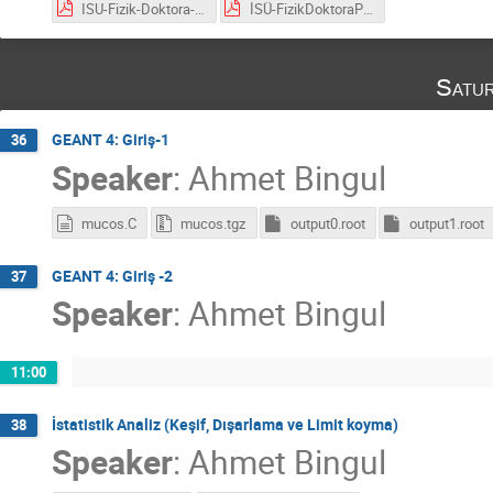
ISU-Fizik-Doktora-DersPlanı.pdf
İSÜ-FizikDoktoraProgramı-GenelBilgiler.pdf
Satu
GEANT 4: Giriş-1
36
Speaker
:
Ahmet Bingul
mucos.C
mucos.tgz
output0.root
output1.root
GEANT 4: Giriş -2
37
Speaker
:
Ahmet Bingul
11:00
İstatistik Analiz (Keşif, Dışarlama ve Limit koyma)
38
Speaker
:
Ahmet Bingul