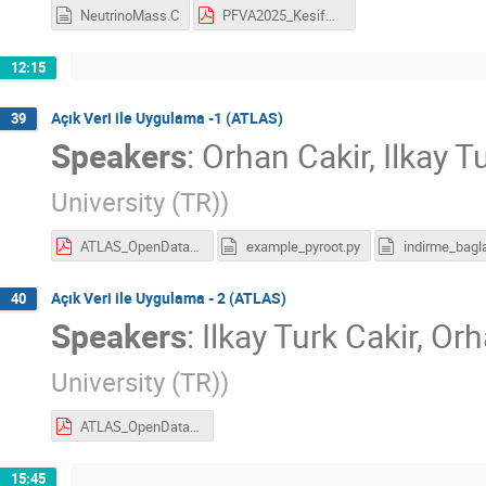
NeutrinoMass.C
PFVA2025_KesifDisarlama.pdf
12:15
Açık Veri ile Uygulama -1 (ATLAS)
39
Speakers
:
Orhan Cakir
,
Ilkay T
University (TR)
)
ATLAS_OpenData_1.pdf
example_pyroot.py
Açık Veri ile Uygulama - 2 (ATLAS)
40
Speakers
:
Ilkay Turk Cakir
,
Orh
University (TR)
)
ATLAS_OpenData_1.pdf
15:45