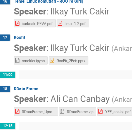
Temel Linux Komutları - ROOT'a Giriş
16
Speaker
:
Ilkay Turk Cakir
iturkcak_PFVA.pdf
linux_1-2.pdf
Roofit
17
Speaker
:
Ilkay Turk Cakir
(
Ankar
ornekler.ipynb
RooFit_2Feb.pptx
11:00
RData Frame
18
Speaker
:
Ali Can Canbay
(
Ankar
RDataFrame_Uproot.pdf
RDataFrame.zip
YEF_analoji.pdf
12:15