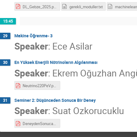
DL_Gebze_2025.pdf
gerekli_moduller.txt
15:45
Makine Öğrenme- 3
29
Speaker
:
Ece Asilar
En Yüksek Enerjili Nötrinoların Algılanması
30
Speaker
:
Ekrem Oğuzhan Ang
Neutrino220PeV.pdf
Seminer 2: Düşünceden Sonuca Bir Deney
31
Speaker
:
Suat Ozkorucuklu
DeneydenSonuca_Sunum.pdf