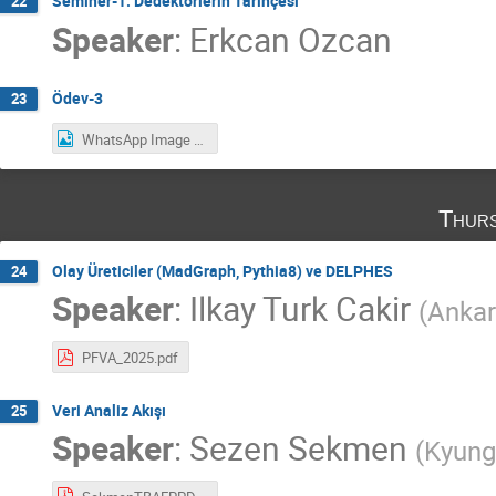
Seminer-1: Dedektörlerin Tarihçesi
22
Speaker
:
Erkcan Ozcan
Ödev-3
23
WhatsApp Image 2025-02-13 at 16.46.56.jpeg
Thurs
Olay Üreticiler (MadGraph, Pythia8) ve DELPHES
24
Speaker
:
Ilkay Turk Cakir
(
Ankar
PFVA_2025.pdf
Veri Analiz Akışı
25
Speaker
:
Sezen Sekmen
(
Kyung