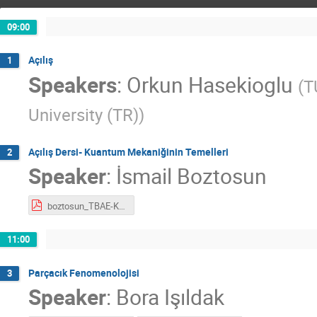
09:00
Açılış
1
Speakers
:
Orkun Hasekioglu
(
T
University (TR)
)
Açılış Dersi- Kuantum Mekaniğinin Temelleri
2
Speaker
:
İsmail Boztosun
boztosun_TBAE-Kuantum.pdf
11:00
Parçacık Fenomenolojisi
3
Speaker
:
Bora Işıldak