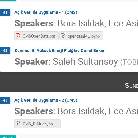
Açık Veri ile Uygulama - 1 (CMS)
41
Speakers
:
Bora Isıldak
,
Ece Asi
CMSOpenData.pdf
opendataML.ipynb
Seminer 5: Yüksek Enerji Fiziğine Genel Bakış
42
Speaker
:
Saleh Sultansoy
(
TOBB
Sund
Açık Veri ile Uygulama - 2 (CMS)
43
Speakers
:
Bora Isıldak
,
Ece Asi
CMS_DiMuon_Analysis.tar