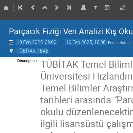
Parçacık Fiziği Veri Analizi Kış Ok
10 Feb 2025, 09:00
→
16 Feb 2025, 18:00
Europe/Istanbu
TÜBİTAK TBAE
TÜBİTAK Temel Biliml
Description
Üniversitesi Hızlandırı
Temel Bilimler Araştı
tarihleri arasında
“
Parç
okulu düzenlenecektir.
ilgili lisansüstü çal