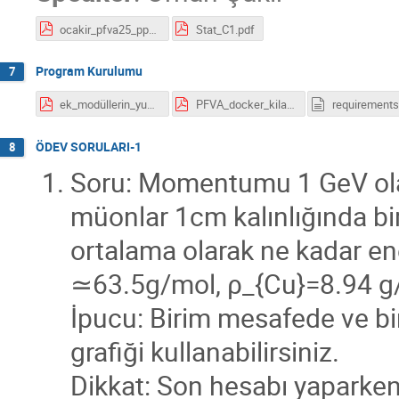
ocakir_pfva25_pptx_m2.pdf
Stat_C1.pdf
Program Kurulumu
7
ek_modüllerin_yuklenmesi.pdf
PFVA_docker_kilavuz.pdf
requirements.
ÖDEV SORULARI-1
8
Soru: Momentumu 1 GeV olan
müonlar 1cm kalınlığında bi
ortalama olarak ne kadar en
≃63.5g/mol, ρ_{Cu}=8.94 
İpucu: Birim mesafede ve bi
grafiği kullanabilirsiniz.
Dikkat: Son hesabı yaparken