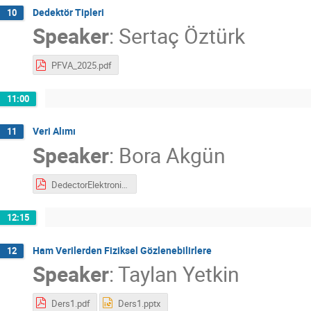
Dedektör Tipleri
10
Speaker
:
Sertaç Öztürk
PFVA_2025.pdf
11:00
Veri Alımı
11
Speaker
:
Bora Akgün
DedectorElektronigiVeVeriAlimi_PFVA25.pdf
12:15
Ham Verilerden Fiziksel Gözlenebilirlere
12
Speaker
:
Taylan Yetkin
Ders1.pdf
Ders1.pptx