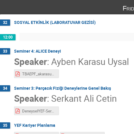
Fri
SOSYAL ETKİNLİK (LABORATUVAR GEZİSİ)
32
12:00
Seminer 4: ALICE Deneyi
33
Speaker
:
Ayben Karasu Uysal
TBAEPF_akarasu_feb_2025-compressed.pdf
Seminer 3: Parçacık Fiziği Deneylerine Genel Bakış
34
Speaker
:
Serkant Ali Cetin
DeneyselYEF-Serkant2025.pdf
YEF Kariyer Planlama
35