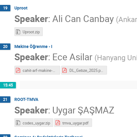
Uproot
19
Speaker
:
Ali Can Canbay
(
Ankar
Uproot.zip
Makine Öğrenme - I
20
Speaker
:
Ece Asilar
(
Hanyang Uni
cahit-arf-makine-dusunebilir-mi-orjinal.pdf
DL_Gebze_2025.pdf
15:45
ROOT-TMVA
21
Speaker
:
Uygar ŞAŞMAZ
codes_uygar.zip
tmva_uygar.pdf