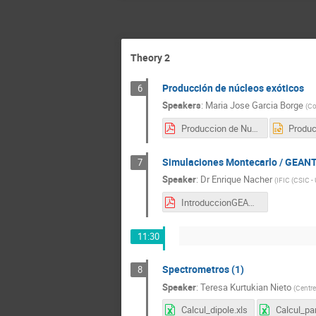
Theory 2
Producción de núcleos exóticos
6
Speakers
:
Maria Jose Garcia Borge
(
Co
Produccion de Nucleon exoticos 2023.pdf
Simulaciones Montecarlo / GEAN
7
Speaker
:
Dr
Enrique Nacher
(
IFIC (CSIC - 
IntroduccionGEANT4.pdf
11:30
Spectrometros (1)
8
Speaker
:
Teresa Kurtukian Nieto
(
Centre
Calcul_dipole.xls