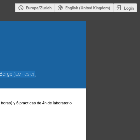
Europe/Zurich
English (United Kingdom)
Login
 Borge
,
(
IEM - CSIC
)
horas) y 6 practicas de 4h de laboratorio