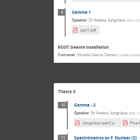
Gamma 1
9
Speaker
:
Dr
Andrea Jungclaus
(
IEM - CS
part1.pdf
ROOT Geant4 installation
Convener
:
Vicente Garcia Tavora
(
Consejo Superior
Theory 3
Gamma - 2
10
Speaker
:
Dr
Andrea Jungclaus
(
IEM - 
Jungclaus-part2.pdf
Pisa-
Spectrómetros en F. Nuclear (2)
11