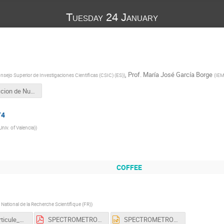
Tuesday 24 January
,
Prof.
María José García Borge
nsejo Superior de Investigaciones Cientificas (CSIC) (ES)
)
(
IEM
Produccion de Nucleon exoticos 2023.pptx
T4
Univ. of Valencia)
)
COFFEE
 National de la Recherche Scientifique (FR)
)
Calcul_particule_PK.xls
SPECTROMETROS (I).pdf
SPECTROMETROS (I).pptx