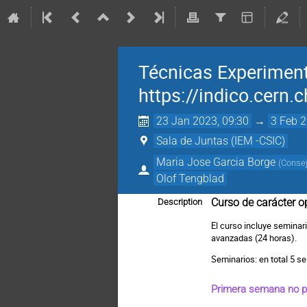
Técnicas Experiment
https://indico.cern
23 Jan 2023, 09:30
→
3 Feb 2
Sala de Juntas (IEM -CSIC)
Maria Jose Garcia Borge
(
Consej
Olof Tengblad
Curso de carácter op
Description
El curso incluye seminar
avanzadas (24 horas).
Seminarios: en total 5 s
Primera semana no pr