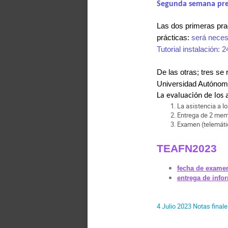
Segunda semana prese
Las dos primeras prac
prácticas:
será neces
Tutorial instalación:
De las otras;
tres
se r
Universidad Autónom
La evaluación de los 
La asistencia a lo
Entrega de 2 memo
Examen (telemátic
TEAFN2023 
fecha de exam
entrega de info
4 Julio 2023 Notas fina