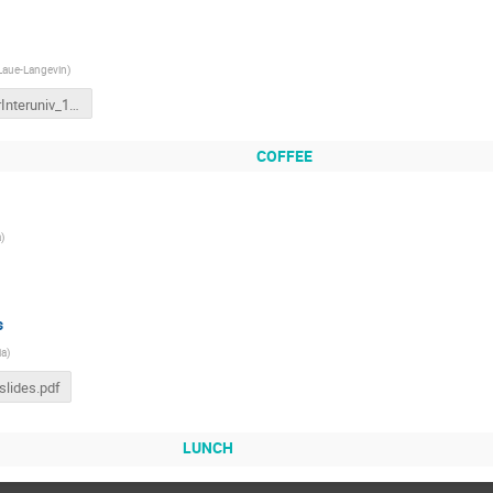
 Laue-Langevin
)
MasterInteruniv_1_Michelagnoli.pptx
COFFEE
a
)
s
ia
)
slides.pdf
LUNCH