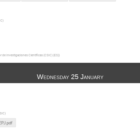
IC
)
 de Investigaciones Cientificas (CSIC) (ES)
)
Wednesday 25 January
CSIC
)
EPJ.pdf