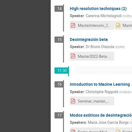
High resolution techniques (2)
14
Speaker
:
Caterina Michelagnoli
(
Instit
MasterInteruniv_2_Michelagnoli.pdf
Desintegración beta
15
Speaker
:
Dr
Bruno Olaizola
(
CERN
)
Master2022-Beta-Decay.pdf
11:30
Introduction to Macine Learning
16
Speaker
:
Christophe Rappold
(
Instituto
Seminar_master_MLintro2023.pdf
Modos exóticos de desintegració
17
Speakers
:
Maria Jose Garcia Borge
(
C