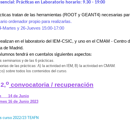
ncial: Prácticas en Laboratorio horario: 9.30 - 19:00
ticas tratan de
las
herramientas (ROOT y GEANT4) necesarias para p
ario ordenador propio para realizarlas.
 24-Martes y 26-Jueves 15:00-17:00
ealizan
en el laboratorio
del IEM-CSIC, y uno en el CMAM - Centro de
a de Madrid.
alumnos tendrá en cuentalos siguientes aspectos:
s seminarios y de las 6 prácticas.
rias de las prácticas: A) la actividad en IEM, B) la actividad en CMAM.
o) sobre todos los contenidos del curso.
o
2,
convocatoria / recuperación
en 14 de Junio
rmes 16 de Junio 2023
les curso 2022/23 TEAFN