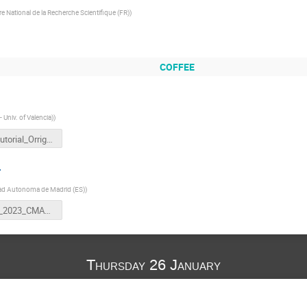
e National de la Recherche Scientifique (FR)
)
COFFEE
 Univ. of Valencia)
)
root_tutorial_Orrigo.pdf
r
ad Autonoma de Madrid (ES)
)
teafn_2023_CMAMb.pptx
Thursday 26 January