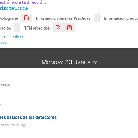
lectrónico a la
dirección
;
mj.borge@csic.e
ibliografia
Información para las Practicas
Información practi
uación
TFM ofrecidos
cfmac.csic.es
3002
Monday 23 January
Valencia)
)
)
des básicas de los detectores
ncia and CSIC (ES)
)