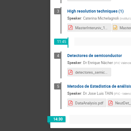
High resolution techniques (1)
3
Speaker
:
Caterina Michelagnoli
(
Institut
MasterInteruniv_1_Michelagnoli.pdf
11:45
Detectores de semiconductor
4
Speaker
:
Dr
Enrique Nácher
(
IFIC Valenci
detectores_semiconductor.pdf
Metodos de Estadistica de análisi
5
Speaker
:
Dr
Jose Luis TAIN
(
IFIC - Valenc
DataAnalysis.pdf
NeutDet_
14:30