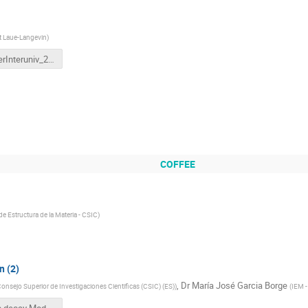
ut Laue-Langevin
)
MasterInteruniv_2_Michelagnoli.pptx
COFFEE
 de Estructura de la Materia - CSIC
)
n (2)
,
Dr
María José Garcia Borge
onsejo Superior de Investigaciones Cientificas (CSIC) (ES)
)
(
IEM -