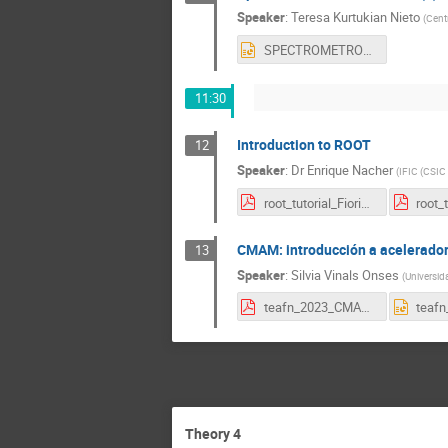
Speaker
:
Teresa Kurtukian Nieto
(
Centr
SPECTROMETROS (II).pptx
11:30
Introduction to ROOT
12
Speaker
:
Dr
Enrique Nacher
(
IFIC (CSIC -
root_tutorial_Fiorini.pdf
CMAM: introducción a acelerado
13
Speaker
:
Silvia Vinals Onses
(
Universid
teafn_2023_CMAMb.pdf
Theory 4