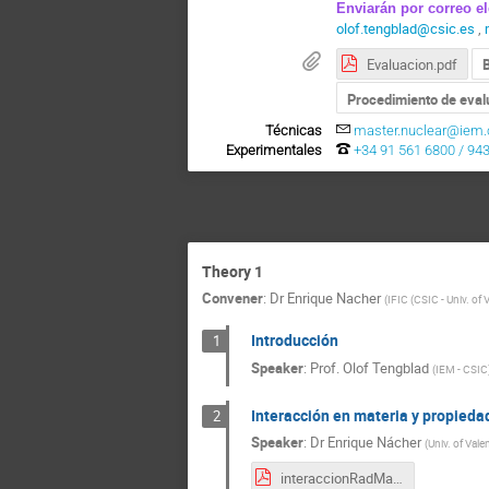
Enviarán
por correo
e
olof.tengblad@csic.es
,
Evaluacion.pdf
B
Procedimiento de eval
Técnicas
master.nuclear@iem.
Experimentales
+34 91 561 6800 / 94
Theory 1
Convener
:
Dr
Enrique Nacher
(
IFIC (CSIC - Univ. of 
Introducción
1
Speaker
:
Prof.
Olof Tengblad
(
IEM - CSIC
Interacción en materia y propieda
2
Speaker
:
Dr
Enrique Nácher
(
Univ. of Vale
interaccionRadMat2019.pdf