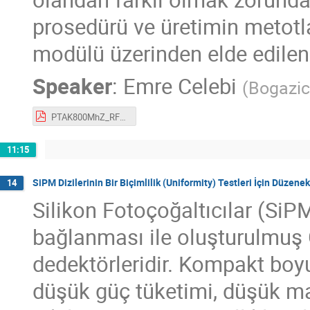
prosedürü ve üretimin metotlar
modülü üzerinden elde edilen 
Speaker
:
Emre Celebi
(
Bogazici
PTAK800MhZ_RFQ_v2.pdf
11:15
SiPM Dizilerinin Bir Biçimlilik (Uniformity) Testleri İçin Düzenek
14
Silikon Fotoçoğaltıcılar (SiPM'
bağlanması ile oluşturulmuş 
dedektörleridir. Kompakt boyut
düşük güç tüketimi, düşük ma