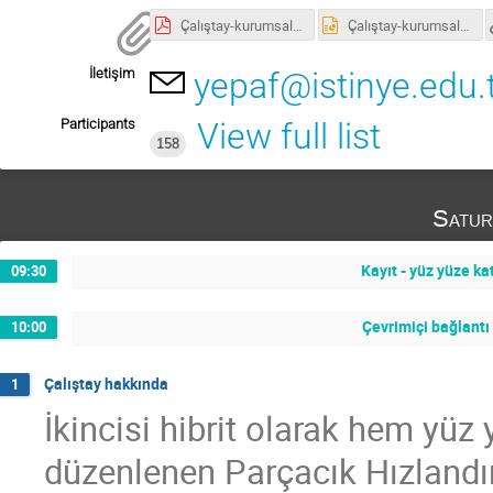
Çalıştay-kurumsal.pdf
Çalıştay-kurumsal.pptx
İletişim
yepaf@istinye.edu.
Participants
View full list
158
Satur
Kayıt - yüz yüze kat
09:30
Çevrimiçi bağlantı 
10:00
Çalıştay hakkında
1
İkincisi hibrit olarak hem yüz
düzenlenen Parçacık Hızlandırıc