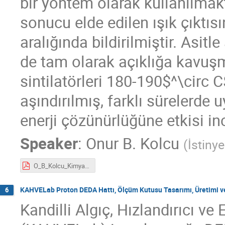
bir yöntem olarak kullanılmakt
sonucu elde edilen ışık çıktı
aralığında bildirilmiştir. Asitl
de tam olarak açıklığa kavuş
sintilatörleri 180-190$^\circ C
aşındırılmış, farklı sürelerde 
enerji çözünürlüğüne etkisi in
Speaker
:
Onur B. Kolcu
(
İstinye
O_B_Kolcu_Kimyasal aşındırma yönteminin LYSO sintilatörü ışık çıktısına etkisinin.pdf
KAHVELab Proton DEDA Hattı, Ölçüm Kutusu Tasarımı, Üretimi ve
6
Kandilli Algıç, Hızlandırıcı 