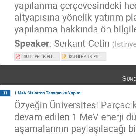
yapılanma çerçevesindeki hede
altyapısına yönelik yatırım p
yapılanma hakkında ön bilgiler
Speaker
:
Serkant Cetin
(
Istiny
İSU-HEPP-TR-PH-PA-2021.pdf
İSU-HEPP-TR-PH-PA-2021.pptx
Sund
1 MeV Siklotron Tasarım ve Yapımı
11
Özyeğin Üniversitesi Parçac
devam edilen 1 MeV enerji du
aşamalarının paylaşılacağı 