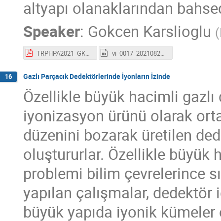
altyapı olanaklarından bahsed
Speaker
:
Gokcen Karslioglu
(
TRPHPA2021_GKarslioglu.pdf
vi_0017_20210826_180000.mp4
Gazlı Parçacık Dedektörlerinde İyonların İzinde
16
Özellikle büyük hacimli gazlı
iyonizasyon ürünü olarak ortay
düzenini bozarak üretilen ded
oluştururlar. Özellikle büyük 
problemi bilim çevrelerince sı
yapılan çalışmalar, dedektör i
büyük yapıda iyonik kümeler ol