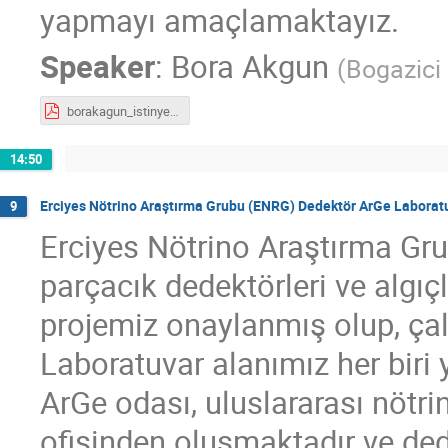
yapmayı amaçlamaktayız.
Speaker
:
Bora Akgun
(
Bogazici 
borakagun_istinye.pdf
14:50
Erciyes Nötrino Araştırma Grubu (ENRG) Dedektör ArGe Laboratu
9
Erciyes Nötrino Araştırma Gr
parçacık dedektörleri ve algıç
projemiz onaylanmış olup, ça
Laboratuvar alanımız her biri
ArGe odası, uluslararası nötri
ofisinden oluşmaktadır ve ded