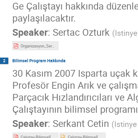
Ge Çalıştayı hakkında düzenlem
paylaşılacaktır.
Speaker
:
Sertac Ozturk
(
Istinye
Organizasyon_Sertac.pdf
Bilimsel Program Hakkında
2
30 Kasım 2007 Isparta uçak k
Profesör Engin Arık ve çalışm
Parçacık Hızlandırıcıları ve Al
Çalıştayının bilimsel programı 
Speaker
:
Serkant Cetin
(
Istinye
Çalıştay-Bilimselİçerik-Serkant.pdf
Çalıştay-Bilimselİçerik-Serkant.pptx