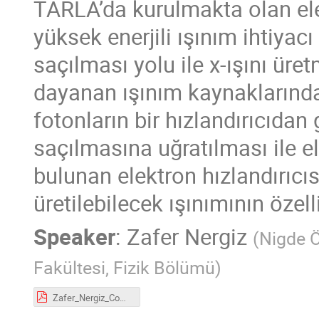
TARLA’da kurulmakta olan elek
yüksek enerjili ışınım ihtiya
saçılması yolu ile x-ışını 
dayanan ışınım kaynaklarında 
fotonların bir hızlandırıcıda
saçılmasına uğratılması ile e
bulunan elektron hızlandırıc
üretilebilecek ışınımının özelli
Speaker
:
Zafer Nergiz
(
Nigde Ö
Fakültesi, Fizik Bölümü
)
Zafer_Nergiz_ComptonKasım2021.pdf