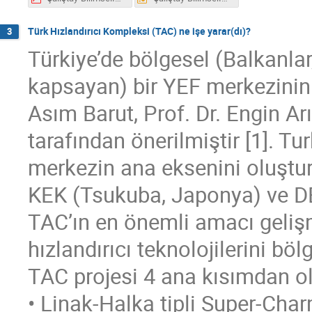
Türk Hızlandırıcı Kompleksi (TAC) ne işe yarar(dı)?
3
Türkiye’de bölgesel (Balkanlar
kapsayan) bir YEF merkezinin k
Asım Barut, Prof. Dr. Engin Ar
tarafından önerilmiştir [1]. T
merkezin ana eksenini oluştura
KEK (Tsukuba, Japonya) ve D
TAC’ın en önemli amacı gelişm
hızlandırıcı teknolojilerini b
TAC projesi 4 ana kısımdan o
• Linak-Halka tipli Super-Cha