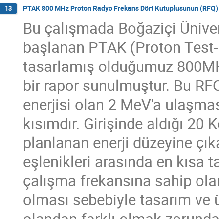
PTAK 800 MHz Proton Radyo Frekans Dört Kutuplusunun (RFQ) 
13
Bu çalışmada Boğaziçi Ünive
başlanan PTAK (Proton Test
tasarlamış olduğumuz 800MHz
bir rapor sunulmuştur. Bu RF
enerjisi olan 2 MeV'a ulaşmas
kısımdır. Girişinde aldığı 20
planlanan enerji düzeyine çı
eşlenikleri arasında en kısa
çalışma frekansına sahip ola
olması sebebiyle tasarım ve ü
olandan farklı olmak zorundad