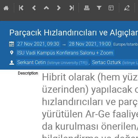
Parçacık Hızlandırıcıları ve Algıçlar
27 Nov 2021, 09:30
→
28 Nov 2021, 19:00
Europe/Istanb
İSU Vadi Kampüs Konferans Salonu + Zoom
Serkant Cetin
,
Sertac Ozturk
(
İstinye University (TR)
)
(
İstinye 
Hibrit olarak (hem yü
Description
üzerinden) yapılacak 
hızlandırıcıları ve par
yürütülen Ar-Ge faaliy
da kurulması önerilen/