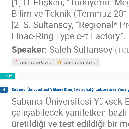
[1] Ö. Etişken, “Türkiye'nin Me
Bilim ve Teknik (Temmuz 201
[2] S. Sultansoy, “Regional* P
Linac-Ring Type c-τ Factory”, 
Speaker
:
Saleh Sultansoy
(
TOB
Saleh İstinye Ü 27 Kasım 2021.pdf
Saleh İstinye Ü 27 Kasım 2021.pptx
11:15
Sabancı Üniversitesi Yüksek Enerji Astrofiziği Laboratuvarı'nda ge
4
Sabancı Üniversitesi Yüksek E
çalışabilecek yarıiletken bazlı
üretildiği ve test edildiği bir 