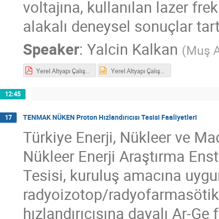
voltajına, kullanılan lazer fre
alakalı deneysel sonuçlar tartı
Speaker
:
Yalcin Kalkan
(
Muş A
Yerel Altyapı Çalıştayı.pdf
Yerel Altyapı Çalıştayı.pptx
12:45
TENMAK NÜKEN Proton Hızlandırıcısı Tesisi Faaliyetleri
17
Türkiye Enerji, Nükleer ve 
Nükleer Enerji Araştırma Ens
Tesisi, kuruluş amacına uygu
radyoizotop/radyofarmasötikl
hızlandırıcısına dayalı Ar-Ge