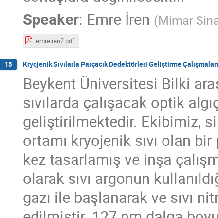
Speaker
:
Emre İren
(
Mimar Sina
emreiren2.pdf
Kryojenik Sıvılarla Parçacık Dedektörleri Geliştirme Çalışmalar
15
Beykent Üniversitesi Bilki ara
sıvılarda çalışacak optik algı
geliştirilmektedir. Ekibimiz, s
ortamı kryojenik sıvı olan bi
kez tasarlamış ve inşa çalışma
olarak sıvı argonun kullanıldı
gazı ile başlanarak ve sıvı ni
edilmiştir. 127 nm dalga boyu