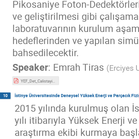
Pikosaniye Foton-Dedektörleri
ve geliştirilmesi gibi çalışa
laboratuvarının kurulum aşama
hedeflerinden ve yapılan sim
bahsedilecektir.
Speaker
:
Emrah Tiras
(
Erciyes 
YEF_Det_Calistayi_ENRG.pdf
İstinye Üniversitesinde Deneysel Yüksek Enerji ve Parçacık Fiz
10
2015 yılında kurulmuş olan İ
yılı itibarıyla Yüksek Enerji 
araştırma ekibi kurmaya başla