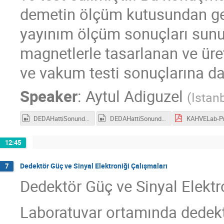
demetin ölçüm kutusundan geçi
yayınım ölçüm sonuçları sunul
magnetlerle tasarlanan ve üre
ve vakum testi sonuçlarına da 
Speaker
:
Aytul Adiguzel
(
Istanb
DEDAHattiSonundaDemetGoruntusuTuzluklu.mp4
DEDAHattiSonundaDemetGoruntusuTuzluksuz.mp4
12:45
Dedektör Güç ve Sinyal Elektroniği Çalışmaları
7
Dedektör Güç ve Sinyal Elektr
Laboratuvar ortamında dedektö