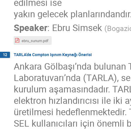
edilmesi ise
yakın gelecek planlarındandır
Speaker
:
Ebru Simsek
(
Bogazic
ebru_sunum.pdf
TARLA'da Compton Işınım Kaynağı Önerisi
12
Ankara Gölbaşı’nda bulunan Tü
Laboratuvarı’nda (TARLA), ser
kurulum aşamasındadır. TAR
elektron hızlandırıcısı ile iki 
üretilmesi hedeflenmektedir. 
SEL kullanıcıları için önemli