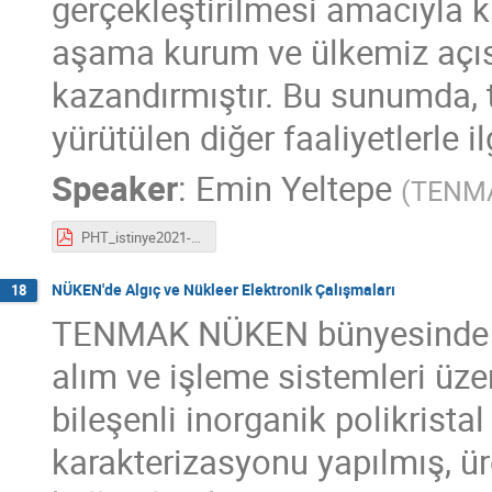
gerçekleştirilmesi amacıyla k
aşama kurum ve ülkemiz açıs
kazandırmıştır. Bu sunumda, t
yürütülen diğer faaliyetlerle ilg
Speaker
:
Emin Yeltepe
(
TENM
PHT_istinye2021-ey.pdf
NÜKEN'de Algıç ve Nükleer Elektronik Çalışmaları
18
TENMAK NÜKEN bünyesinde gerç
alım ve işleme sistemleri üze
bileşenli inorganik polikristal 
karakterizasyonu yapılmış, üre