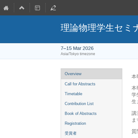
理論物理学生セミナ
7–15 Mar 2026
Asia/Tokyo timezone
Event
Overview
本
menu
Call for Abstracts
本
Timetable
学
生
Contribution List
講
Book of Abstracts
ま
Registration
質
受賞者