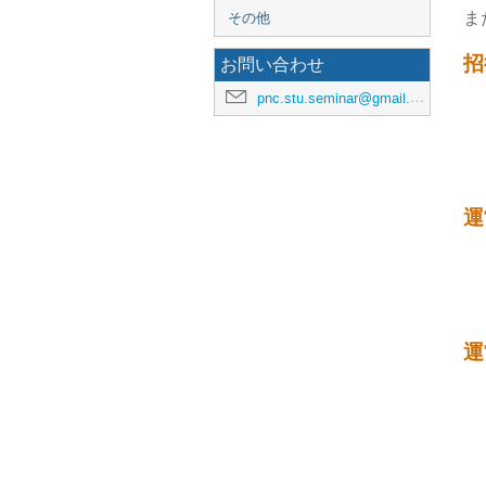
ま
その他
招
お問い合わせ
pnc.stu.seminar@gmail.com
運
運