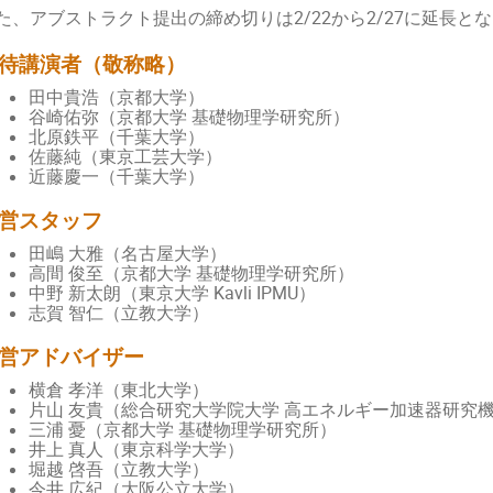
た、アブストラクト提出の締め切りは2/22から2/27に延長と
待講演者（敬称略）
田中貴浩（京都大学）
谷崎佑弥（京都大学 基礎物理学研究所）
北原鉄平（千葉大学）
佐藤純（東京工芸大学）
近藤慶一（千葉大学）
営スタッフ
田嶋 大雅（名古屋大学）
高間 俊至（京都大学 基礎物理学研究所）
中野 新太朗（東京大学 Kavli IPMU）
志賀 智仁（立教大学）
営アドバイザー
横倉 孝洋（東北大学）
片山 友貴（総合研究大学院大学 高エネルギー加速器研究
三浦 憂（京都大学 基礎物理学研究所）
井上 真人（東京科学大学）
堀越 啓吾（立教大学）
今井 広紀（大阪公立大学）