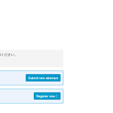
加ください。
Submit new abstract
Register now