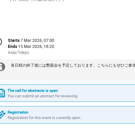
onference
Starts
7 Mar 2026, 07:00
Date/Time
formation
Ends
15 Mar 2026, 18:20
All
Asia/Tokyo
times
are
各日程の終了後には懇親会を予定しております。こちらにもぜひご参
Extra
in
information
Asia/Tokyo
The call for abstracts is open
You can submit an abstract for reviewing.
Registration
Registration for this event is currently open.