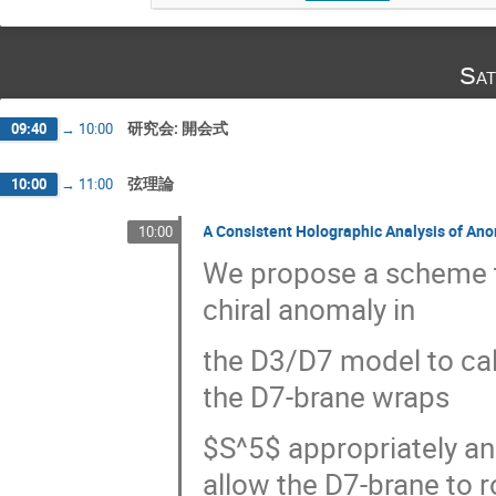
Sat
研究会: 開会式
09:40
→
10:00
弦理論
10:00
→
11:00
A Consistent Holographic Analysis of An
10:00
We propose a scheme to
chiral anomaly in
the D3/D7 model to cal
the D7-brane wraps
$S^5$ appropriately a
allow the D7-brane to r