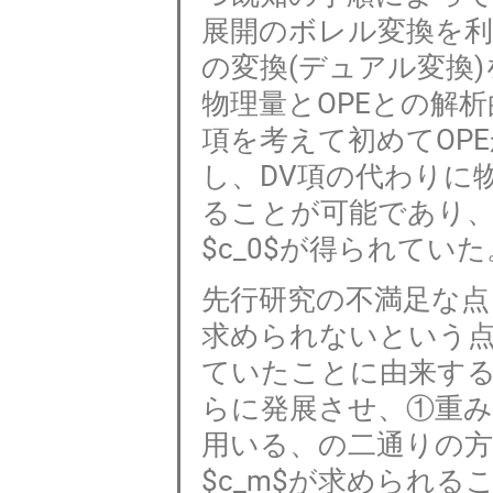
展開のボレル変換を利
の変換(デュアル変換
物理量とOPEとの解析的構造
項を考えて初めてOP
し、DV項の代わりに
ることが可能であり
$c_0$が得られていた
先行研究の不満足な点
求められないという
ていたことに由来する。
らに発展させ、①重み
用いる、の二通りの方
$c_m$が求められる