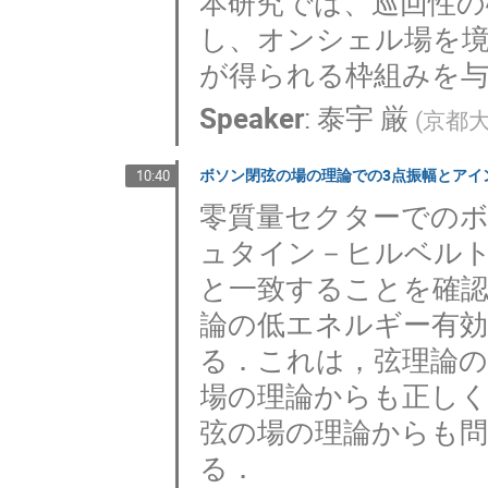
本研究では、巡回性の
し、オンシェル場を
が得られる枠組みを
Speaker
:
泰宇 厳
(
京都
ボソン閉弦の場の理論での3点振幅とアイ
10:40
零質量セクターでのボ
ュタイン－ヒルベルト
と一致することを確
論の低エネルギー有
る．これは，弦理論
場の理論からも正し
弦の場の理論からも
る．