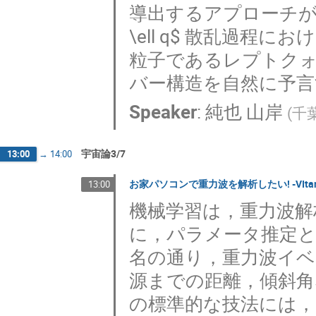
導出するアプローチが注目
\ell q$ 散乱過
粒子であるレプトクォ
バー構造を自然に予
Speaker
:
純也 山岸
(
千
宇宙論3/7
13:00
→
14:00
お家パソコンで重力波を解析したい! -VIt
13:00
機械学習は，重力波解
に，パラメータ推定
名の通り，重力波イ
源までの距離，傾斜
の標準的な技法には，マッ