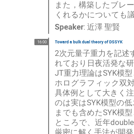
また，構築したブレ
くれるかについても
Speaker
:
近澤 聖賢
Toward a bulk dual theory of DSSYK
16:00
2次元量子重力を記述
れており日夜活発な
JT重力理論はSYK模型と
ホログラフィック双対
具体例として大きく注
のは実はSYK模型の
までも含めたSYK模
ところで、近年double 
厳密に解く手法が開発され(d