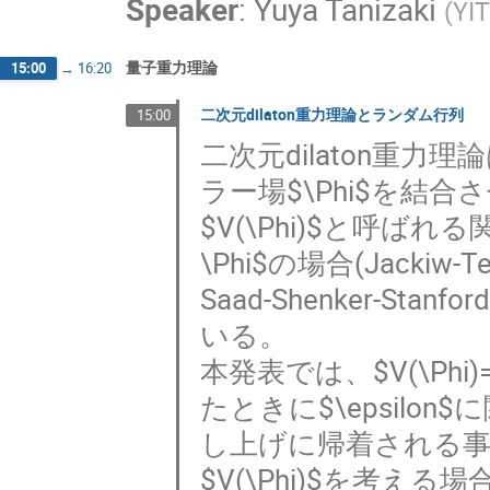
Speaker
:
Yuya Tanizaki
(
YI
量子重力理論
15:00
→
16:20
二次元dilaton重力理論とランダム行列
15:00
二次元dilaton重力
ラー場$\Phi$を結合
$V(\Phi)$と呼ばれ
\Phi$の場合(Jacki
Saad-Shenker-
いる。
本発表では、$V(\Phi)=\Phi
たときに$\epsil
し上げに帰着される
$V(\Phi)$を考