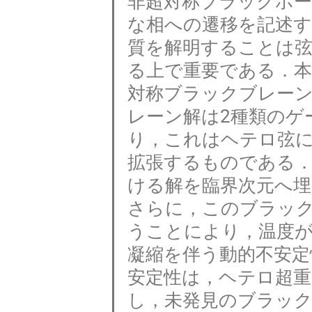
非超対称ブラックホ
な相への遷移を記述
質を解明することは
る上で重要である．本
対称ブラックブレー
レーン解は2種類のゲ
り，これはヘテロ弦
拡張するものである
ける解を臨界次元へ
さらに，このブラッ
うことにより，温度
凝縮を伴う動的不安定
安定性は，ヘテロ超
し，未発見のブラッ