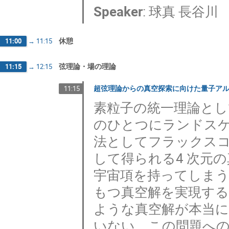
Speaker
:
球真 長谷川
休憩
11:00
→
11:15
弦理論・場の理論
11:15
→
12:15
超弦理論からの真空探索に向けた量子ア
11:15
素粒子の統一理論と
のひとつにランドス
法としてフラックス
して得られる4 次元
宇宙項を持ってしま
もつ真空解を実現す
ような真空解が本当
いない。この問題へ