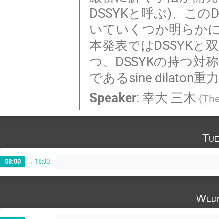
DSSYKと呼ぶ)、こ
いていくつか明らか
本発表ではDSSYK
つ、DSSYKの持つ対
であるsine dila
Speaker
:
幸大 三木
(
The
Tue
08:00
→
18:00
Wedn