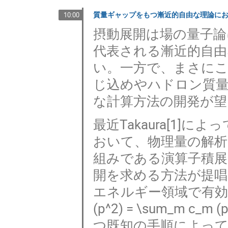
質量ギャップをもつ漸近的自由な理論に
10:00
摂動展開は場の量子論
代表される漸近的自
い。一方で、まさにこ
じ込めやハドロン質
な計算方法の開発が
最近Takaura[1
おいて、物理量の解析
組みである演算子積展
開を求める方法が提唱さ
エネルギー領域で有効な
(p^2) = \sum_m 
つ既知の手順によって