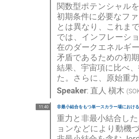
関数型ポテンシャル
初期条件に必要なフ
とは異なり、これま
では、インフレーション
在のダークエネルギ
矛盾であるための初
結果、宇宙項に比べ、
た。さらに、原始重
Speaker
:
直人 槇木
(
SO
非最小結合をもつ単一スカラー場におけ
11:40
重力と非最小結合し
ョンなどにより動機づけ
非最小結合を含む Jor