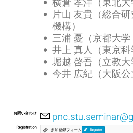
横倉 孝洋（東北大
片山 友貴（総合
機構）
三浦 憂（京都大学
井上 真人（東京科
堀越 啓吾（立教大
今井 広紀（大阪公
お問い合わせ
pnc.stu.seminar@
Registration
参加登録フォーム
Register