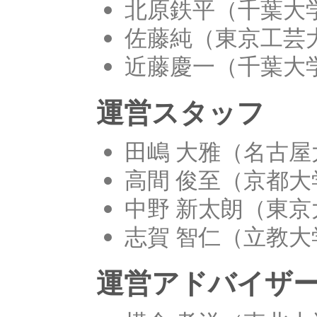
北原鉄平（千葉大
佐藤純（東京工芸
近藤慶一（千葉大
運営スタッフ
田嶋 大雅（名古屋
高間 俊至（京都大
中野 新太朗（東京大学
志賀 智仁（立教大
運営アドバイザ