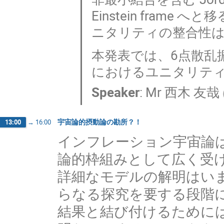
Einstein fra
ニタリティの整合性
本発表では、6点散乱
におけるユニタリテ
Speaker
:
Mr
西木 友哉
宇宙論的摂動論の勘所？！
13:00
→
16:00
インフレーション宇宙論
論的枠組みとして広く受
詳細なモデルの解明はい
らなる探究を要する段階
結果と結び付けるために