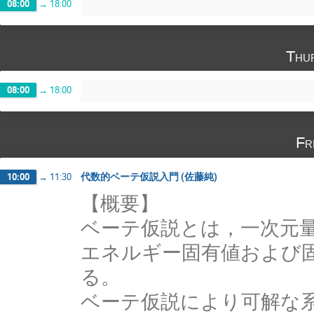
08:00
→
18:00
Thu
08:00
→
18:00
Fr
代数的ベーテ仮説入門 (佐藤純)
10:00
→
11:30
【概要】
ベーテ仮説とは，一次元
エネルギー固有値および
る。
ベーテ仮説により可解な