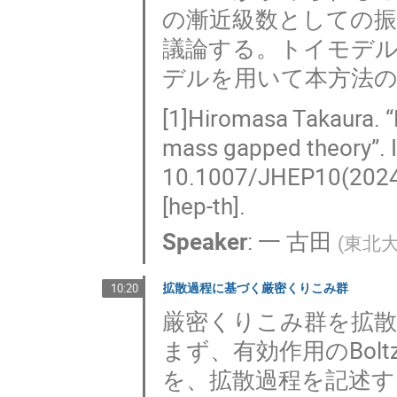
の漸近級数としての
議論する。トイモデルと
デルを用いて本方法
[1]Hiromasa Takaura. “
mass gapped theory”. I
10.1007/JHEP10(2024)
[hep-th].
Speaker
:
一 古田
(
東北
拡散過程に基づく厳密くりこみ群
10:20
厳密くりこみ群を拡
まず、有効作用のBol
を、拡散過程を記述する