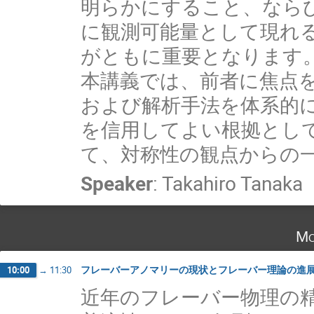
明らかにすること、ならび
に観測可能量として現れ
がともに重要となります
本講義では、前者に焦点
および解析手法を体系的に整理
を信用してよい根拠とし
て、対称性の観点からの
Speaker
:
Takahiro Tanaka
Mo
フレーバーアノマリーの現状とフレーバー理論の進
10:00
→
11:30
近年のフレーバー物理の