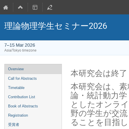
理論物理学生セミナー2026
7–15 Mar 2026
Asia/Tokyo timezone
Event
Overview
本研究会は終了
menu
Call for Abstracts
本研究会は、素
Timetable
論・統計動力学
Contribution List
としたオンライ
Book of Abstracts
野の学生が交流
Registration
ることを目指し
受賞者