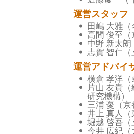
運営スタッフ
田嶋 大雅
高間 俊至（
中野 新太朗（
志賀 智仁
運営アドバイ
横倉 孝洋
片山 友貴
研究機構）
三浦 憂（京
井上 真人
堀越 啓吾
今井 広紀