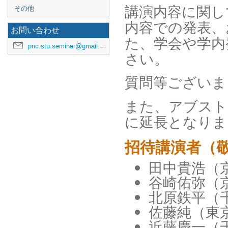
講演内容に関し
その他
内容での発表、
お問い合わせ
た、学会や学内
pnc.stu.seminar@gmail.com
さい。
質問等ございま
また、アブストラ
に延長となりま
招待講演者（
田中貴浩（
谷崎佑弥（
北原鉄平（
佐藤純（東
近藤慶一（