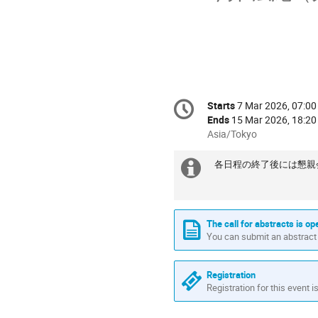
Conference
Starts
7 Mar 2026, 07:00
Date/Time
information
Ends
15 Mar 2026, 18:20
All
Asia/Tokyo
times
are
各日程の終了後には懇親
Extra
in
information
Asia/Tokyo
The call for abstracts is op
You can submit an abstract 
Registration
Registration for this event i