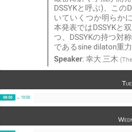
DSSYKと呼ぶ)、こ
いていくつか明らか
本発表ではDSSYK
つ、DSSYKの持つ対
であるsine dila
Speaker
:
幸大 三木
(
The
Tue
08:00
→
18:00
Wedn