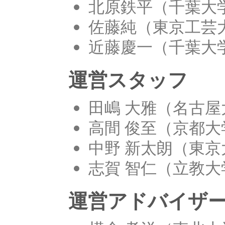
北原鉄平（千葉大
佐藤純（東京工芸
近藤慶一（千葉大
運営スタッフ
田嶋 大雅（名古屋
高間 俊至（京都大
中野 新太朗（東京大学
志賀 智仁（立教大
運営アドバイザ