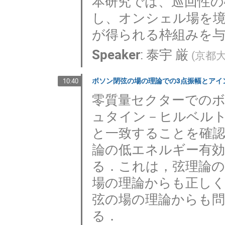
本研究では、巡回性の
し、オンシェル場を
が得られる枠組みを
Speaker
:
泰宇 厳
(
京都
ボソン閉弦の場の理論での3点振幅とアイ
10:40
零質量セクターでのボ
ュタイン－ヒルベルト
と一致することを確
論の低エネルギー有
る．これは，弦理論
場の理論からも正し
弦の場の理論からも
る．