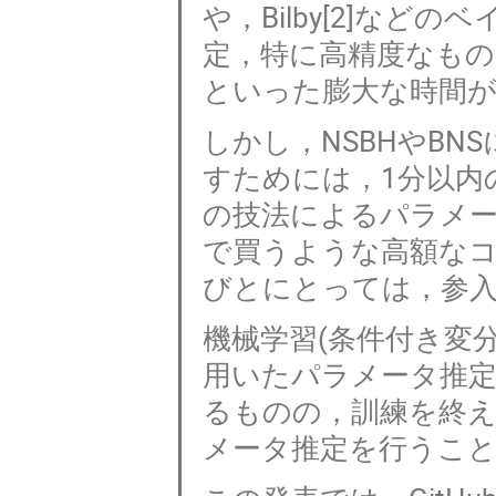
や，Bilby[2]な
定，特に高精度なもの
といった膨大な時間
しかし，NSBHやB
すためには，1分以内
の技法によるパラメ
で買うような高額な
びとにとっては，参
機械学習(条件付き変
用いたパラメータ推定ソ
るものの，訓練を終え
メータ推定を行うこ