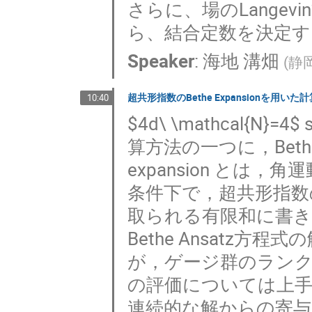
さらに、場のLange
ら、結合定数を決定
Speaker
:
海地 溝畑
(
静
超共形指数のBethe Expansionを用いた
10:40
$4d\ \mathcal{N}
算方法の一つに，Bethe 
expansion と
条件下で，超共形指数の積
取られる有限和に書
Bethe Ansatz
が，ゲージ群のランク
の評価については上手
連続的な解からの寄