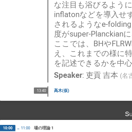
な注目も浴びるよう
inflatonなどを
されるようなe-fold
度がsuper-Plan
ここでは、BHやFLRW
え、これまでの様に特異
を記述できるかを中
Speaker
:
吏貢 吉本
(
名
高木(仮)
13:40
Su
場の理論 1
10:00
→
11:00