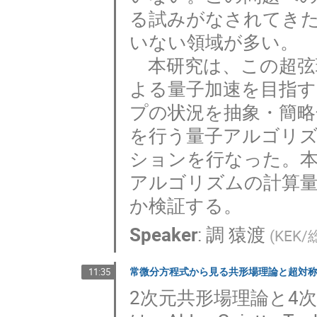
る試みがなされてき
いない領域が多い。
本研究は、この超弦
よる量子加速を目指
プの状況を抽象・簡
を行う量子アルゴリ
ションを行なった。
アルゴリズムの計算
か検証する。
Speaker
:
調 猿渡
(
KEK
常微分方程式から見る共形場理論と超対
11:35
2次元共形場理論と4次元 