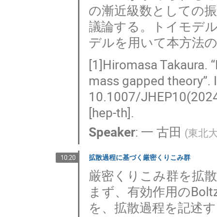
の漸近級数としての
議論する。トイモデルと
デルを用いて本方法
[1]Hiromasa Takaura. “
mass gapped theory”. I
10.1007/JHEP10(2024)
[hep-th].
Speaker
:
一 古田
(
東北
拡散過程に基づく厳密くりこみ群
10:20
厳密くりこみ群を拡
まず、有効作用のBol
を、拡散過程を記述する