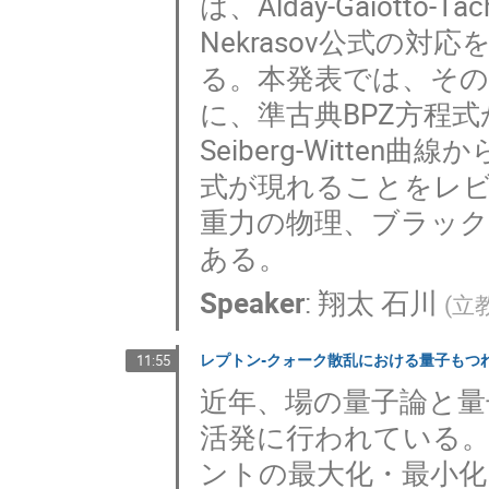
は、Alday-Gaiotto-Tac
Nekrasov公式の
る。本発表では、その
に、準古典BPZ方程式から
Seiberg-Witten曲線
式が現れることをレ
重力の物理、ブラック
ある。
Speaker
:
翔太 石川
(
立
レプトン-クォーク散乱における量子もつ
11:55
近年、場の量子論と
活発に行われている
ントの最大化・最小化