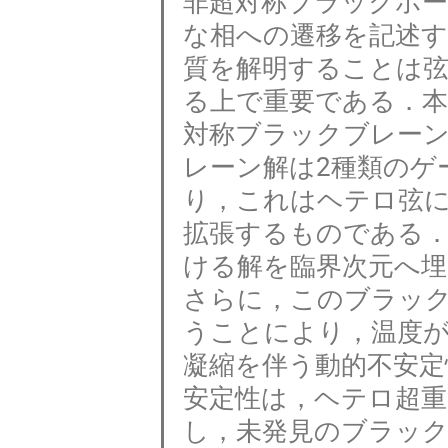
非超対称ブラックホ
な相への遷移を記述
質を解明することは
る上で重要である．本
対称ブラックブレー
レーン解は2種類のゲ
り，これはヘテロ弦
拡張するものである
ける解を臨界次元へ
さらに，このブラッ
うことにより，温度
凝縮を伴う動的不安定
安定性は，ヘテロ超
し，未発見のブラッ