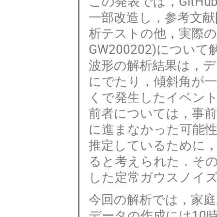
この発表では，GitHu
一部改造し，参考文献
析テストの他，実際の波形(
GW200202)につ
波形の解析結果は，
にでたり，傾斜角が
くで発生したイベン
前者については，事
に進まなかった可能
推定しているために，
ると考えられた．その他
した定常ガウスノイズ
今回の解析では，家
データの作成には10