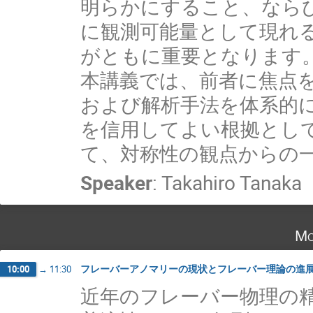
明らかにすること、ならび
に観測可能量として現れ
がともに重要となります
本講義では、前者に焦点
および解析手法を体系的に整理
を信用してよい根拠とし
て、対称性の観点からの
Speaker
:
Takahiro Tanaka
Mo
フレーバーアノマリーの現状とフレーバー理論の進
10:00
→
11:30
近年のフレーバー物理の