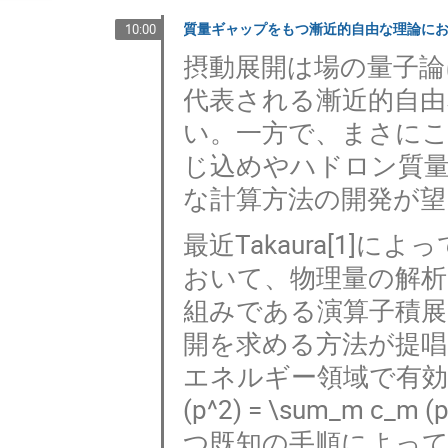
質量ギャップをもつ漸近的自由な理論に
10:00
摂動展開は場の量子論
代表される漸近的自
い。一方で、まさにこ
じ込めやハドロン質
な計算方法の開発が
最近Takaura[1
おいて、物理量の解析
組みである演算子積展
開を求める方法が提唱さ
エネルギー領域で有効な
(p^2) = \sum_m 
つ既知の手順によって