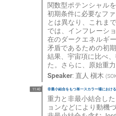
関数型ポテンシャル
初期条件に必要なフ
とは異なり、これま
では、インフレーション
在のダークエネルギ
矛盾であるための初
結果、宇宙項に比べ、
た。さらに、原始重
Speaker
:
直人 槇木
(
SO
非最小結合をもつ単一スカラー場におけ
11:40
重力と非最小結合し
ョンなどにより動機づけ
非最小結合を含む Jor