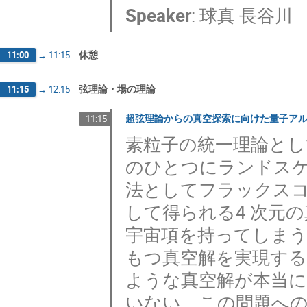
Speaker
:
球真 長谷川
休憩
11:00
→
11:15
弦理論・場の理論
11:15
→
12:15
超弦理論からの真空探索に向けた量子ア
11:15
素粒子の統一理論と
のひとつにランドス
法としてフラックス
して得られる4 次元
宇宙項を持ってしま
もつ真空解を実現す
ような真空解が本当
いない。この問題へ