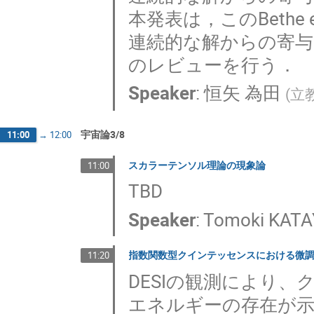
本発表は，このBethe 
連続的な解からの寄与の評価法
のレビューを行う．
Speaker
:
恒矢 為田
(
立
宇宙論3/8
11:00
→
12:00
スカラーテンソル理論の現象論
11:00
TBD
Speaker
:
Tomoki KAT
指数関数型クインテッセンスにおける微
11:20
DESIの観測により
エネルギーの存在が