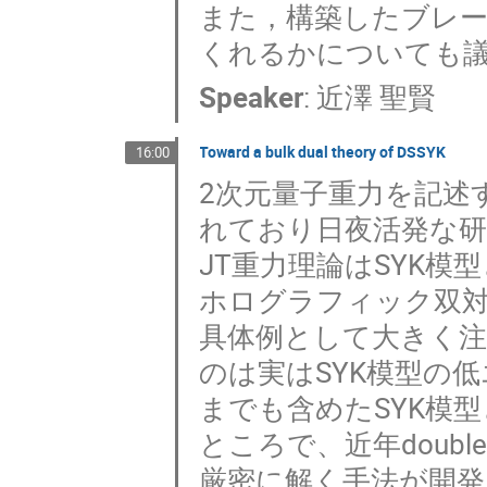
また，構築したブレ
くれるかについても
Speaker
:
近澤 聖賢
Toward a bulk dual theory of DSSYK
16:00
2次元量子重力を記述
れており日夜活発な
JT重力理論はSYK模型と
ホログラフィック双対
具体例として大きく注
のは実はSYK模型の
までも含めたSYK模
ところで、近年double 
厳密に解く手法が開発され(d