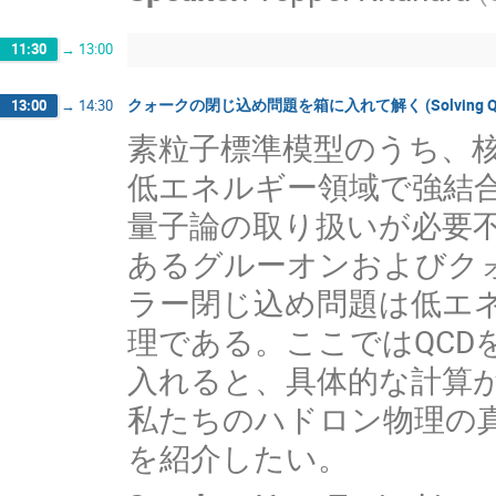
11:30
→
13:00
クォークの閉じ込め問題を箱に入れて解く (Solving QCD in a b
13:00
→
14:30
素粒子標準模型のうち、核
低エネルギー領域で強結
量子論の取り扱いが必要
あるグルーオンおよびク
ラー閉じ込め問題は低エ
理である。ここではQCD
入れると、具体的な計算
私たちのハドロン物理の
を紹介したい。