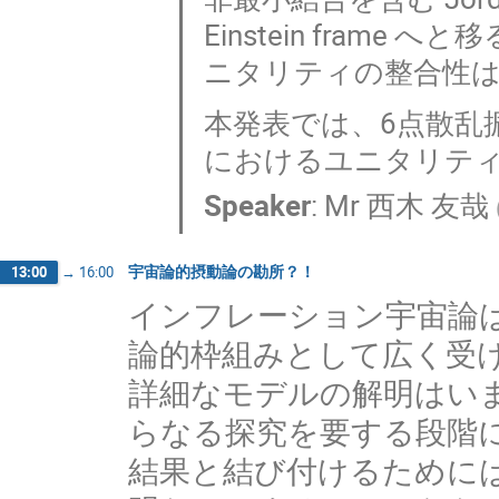
Einstein fra
ニタリティの整合性
本発表では、6点散乱
におけるユニタリテ
Speaker
:
Mr
西木 友哉
宇宙論的摂動論の勘所？！
13:00
→
16:00
インフレーション宇宙論
論的枠組みとして広く受
詳細なモデルの解明はい
らなる探究を要する段階
結果と結び付けるために