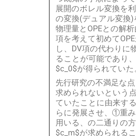
展開のボレル変換を利
の変換(デュアル変換
物理量とOPEとの解析的構造
項を考えて初めてOP
し、DV項の代わりに
ることが可能であり
$c_0$が得られていた
先行研究の不満足な点
求められないという
ていたことに由来する。
らに発展させ、①重み
用いる、の二通りの方
$c_m$が求められる