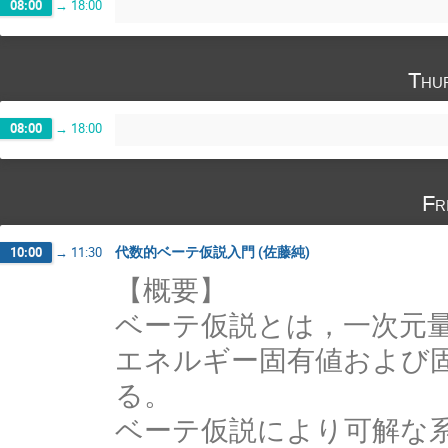
08:00
→
18:00
Thu
08:00
→
18:00
Fr
代数的ベーテ仮説入門 (佐藤純)
10:00
→
11:30
【概要】
ベーテ仮説とは，一次元
エネルギー固有値および
る。
ベーテ仮説により可解な