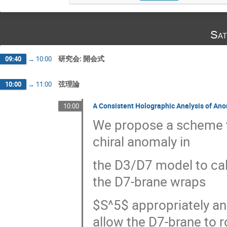
Sat
研究会: 開会式
09:40
→
10:00
弦理論
10:00
→
11:00
A Consistent Holographic Analysis of An
10:00
We propose a scheme to
chiral anomaly in
the D3/D7 model to cal
the D7-brane wraps
$S^5$ appropriately a
allow the D7-brane to r