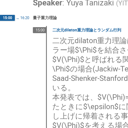
Speaker
:
Yuya Tanizaki
(
YI
量子重力理論
15:00
→
16:20
二次元dilaton重力理論とランダム行列
15:00
二次元dilaton重力
ラー場$\Phi$を結合
$V(\Phi)$と呼ばれ
\Phi$の場合(Jacki
Saad-Shenker-
いる。
本発表では、$V(\Phi)=\Phi
たときに$\epsil
し上げに帰着される
$V(\Phi)$を考