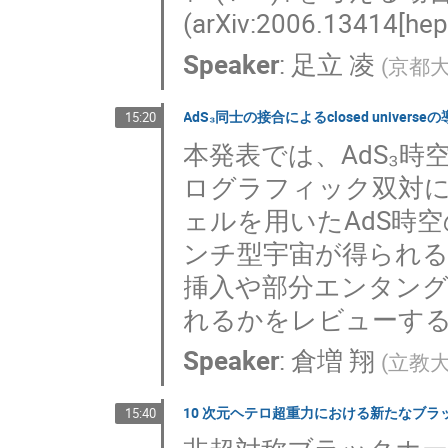
(arXiv:2006.1341
Speaker
:
足立 凌
(
京都
AdS₃同士の接合によるclosed univers
15:20
本発表では、AdS₃
ログラフィック双対
ェルを用いたAdS時
ンチ型宇宙が得られる
挿入や部分エンタング
れるかをレビューす
Speaker
:
倉増 翔
(
立教
10 次元ヘテロ超重力における新たなブ
15:40