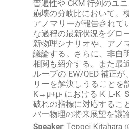
普遍性や CKM 行列の
崩壊の分岐比において、
アノマリーが報告されてい
な過程の最新状況をグロ
新物理シナリオや、アノ
議論する。さらに、非自明だ
相関も紹介する。また最近の
ループの EW/QED 補
リーを解決しうることを
K→μ+μ- における K_L
破れの指標に対応するこ
バー物理の将来展望を議
Speaker
:
Teppei Kitahara
(