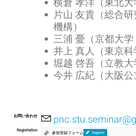
横倉 孝洋（東北大
片山 友貴（総合
機構）
三浦 憂（京都大学
井上 真人（東京科
堀越 啓吾（立教大
今井 広紀（大阪公
お問い合わせ
pnc.stu.seminar@
Registration
参加登録フォーム
Register