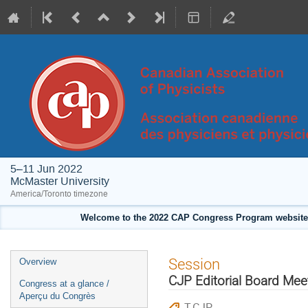
5–11 Jun 2022
McMaster University
America/Toronto timezone
Welcome to the 2022 CAP Congress Program website!
Event
Session
Overview
menu
CJP Editorial Board Mee
Congress at a glance /
Aperçu du Congrès
T-CJP