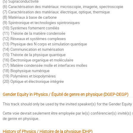
(5) Supraconductivité
(6) Caractérisation des matériaux: microscopie, imagerie, spectroscopie
(7) Caractérisation des matériaux: électrique, optique, thermique
(8) Matériaux à base de carbone
(9) Spintronique et technologies spintroniques
(10) Systèmes fortement corrélés
(11) Théorie de la matière condensée
(12) Réseaux et systèmes complexes
(13) Physique des N corps et simulation quantique
(14) Communication et numérisation
(15) Théorie de la physique quantique
(16) Électronique organique et moléculaire
(17) Matière condensée molle et interfaces molles
(18) Biophysique numérique
(19) Polymères et biopolymères
(20) Optique et électronique intégrée
Gender Equity in Physics / Équité de genre en physique (DGEP-DEGP)
This track should only be used by the invited speaker(s) for the Gender Equity
Cette voie devrait seulement être employée par le(s) conférencier(s) invité(s) 
de genre en physique.
History of Physics / Histoire de la physique (DHP)