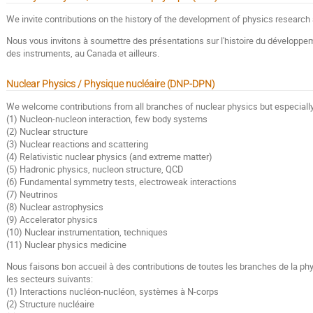
We invite contributions on the history of the development of physics researc
Nous vous invitons à soumettre des présentations sur l'histoire du développeme
des instruments, au Canada et ailleurs.
Nuclear Physics / Physique nucléaire (DNP-DPN)
We welcome contributions from all branches of nuclear physics but especially 
(1) Nucleon-nucleon interaction, few body systems
(2) Nuclear structure
(3) Nuclear reactions and scattering
(4) Relativistic nuclear physics (and extreme matter)
(5) Hadronic physics, nucleon structure, QCD
(6) Fundamental symmetry tests, electroweak interactions
(7) Neutrinos
(8) Nuclear astrophysics
(9) Accelerator physics
(10) Nuclear instrumentation, techniques
(11) Nuclear physics medicine
Nous faisons bon accueil à des contributions de toutes les branches de la ph
les secteurs suivants:
(1) Interactions nucléon-nucléon, systèmes à N-corps
(2) Structure nucléaire