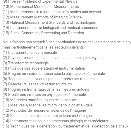
(9) Inverse Problems of Experimental Physics
(10) Mathematical Methods of Measurements
(11) Measurements in micro-,nano-,pico-scales and beyond
(12) Measurement Methods of Imaging Science
(13) National Measurement Standards and Technologies
(14) Instrumentation for biological and medical processes
(15) Signal Generation, Processing and Detection
Nous faisons bon accueil à des contributions de toutes les branches de la ph
mais particulièrement dans les secteurs suivants :
(1) Instrumentation commerciale
(2) Physique industrielle et application de techniques physiques
(3) Transfert de technologie
(4) Physique des accélérateurs et instrumentation
(5) Progrès en instrumentation pour la physique expérimentale
(6) Techniques analytiques pour interpréter les mesures
(7) Détecteurs, senseurs et transducteurs
(8) Progrès instrumentaux dans les mesures actuels
(9) Problèmes inverses en physique expérimentale
(10) Méthodes mathématiques de la mesure
(11) Mesures aux échelles micro, nano, pico et au-delà
(12) Méthodes de mesure en science de l'imagerie
(13) Étalons nationaux de mesure et leurs technologies
(14) Instrumentation pour les processus biologique et médicaux
(15) Techniques de la génération, du traitement et de la détection de signaux