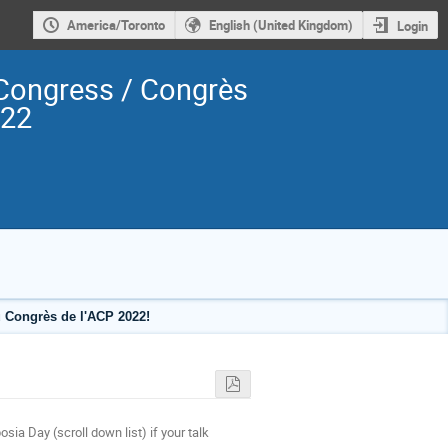
America/Toronto
English (United Kingdom)
Login
Congress / Congrès
022
 Congrès de l'ACP 2022!
sia Day (scroll down list) if your talk