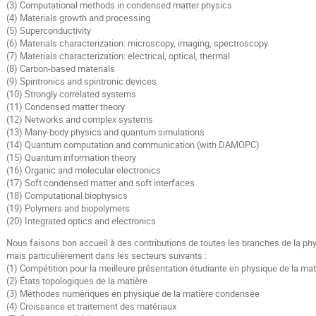
(3) Computational methods in condensed matter physics
(4) Materials growth and processing
(5) Superconductivity
(6) Materials characterization: microscopy, imaging, spectroscopy
(7) Materials characterization: electrical, optical, thermal
(8) Carbon-based materials
(9) Spintronics and spintronic devices
(10) Strongly correlated systems
(11) Condensed matter theory
(12) Networks and complex systems
(13) Many-body physics and quantum simulations
(14) Quantum computation and communication (with DAMOPC)
(15) Quantum information theory
(16) Organic and molecular electronics
(17) Soft condensed matter and soft interfaces
(18) Computational biophysics
(19) Polymers and biopolymers
(20) Integrated optics and electronics
Nous faisons bon accueil à des contributions de toutes les branches de la ph
mais particulièrement dans les secteurs suivants :
(1) Compétition pour la meilleure présentation étudiante en physique de la m
(2) États topologiques de la matière
(3) Méthodes numériques en physique de la matière condensée
(4) Croissance et traitement des matériaux