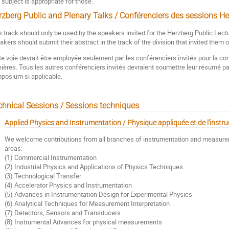
subject is appropriate for those.
rzberg Public and Plenary Talks / Conférenciers des sessions He
s track should only be used by the speakers invited for the Herzberg Public Lectu
akers should submit their abstract in the track of the division that invited them
te voie devrait être employée seulement par les conférenciers invités pour la c
nières. Tous les autres conférenciers invités devraient soumettre leur résumé par l
posium si applicable.
chnical Sessions / Sessions techniques
Applied Physics and Instrumentation / Physique appliquée et de l'instr
We welcome contributions from all branches of instrumentation and measureme
areas:
(1) Commercial Instrumentation
(2) Industrial Physics and Applications of Physics Techniques
(3) Technological Transfer
(4) Accelerator Physics and Instrumentation
(5) Advances in Instrumentation Design for Experimental Physics
(6) Analytical Techniques for Measurement Interpretation
(7) Detectors, Sensors and Transducers
(8) Instrumental Advances for physical measurements