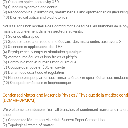
(7) Quantum optics and cavity QED
(8) Quantum dynamics and control
(9) Nanophotonics, plasmonics, metamaterials and optomechanics (including
(10) Biomedical optics and biophotonics
Nous faisons bon accueil à des contributions de toutes les branches de la ph
mais particulièrement dans les secteurs suivants:
(1) Science ultrarapide
(2) Spectroscopie atomique et moléculaire: des micro-ondes aux rayons X
(3) Sciences et applications des THz
(4) Physique des N corps et simulation quantique
(5) Atomes, molécules et ions froids et piégés
(6) Communication et numérisation quantique
(7) Optique quantique et ÉDQ en cavité
(8) Dynamique quantique et régulation
(9) Nanophotonique, plamonique, métamatériaux et optoméchanique (incluant
(10) Optique biomédicale et biophotonique
Condensed Matter and Materials Physics / Physique de la matière con
(DCMMP-DPMCM)
We welcome contributions from all branches of condensed matter and material
areas:
(1) Condensed Matter and Materials Student Paper Competition
(2) Topological states of matter