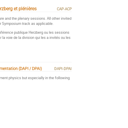
rzberg et plénières
CAP-ACP
re and the plenary sessions. All other invited
 or Symposium track as applicable.
onférence publique Herzberg ou les sessions
a voie de la division qui les a invités ou les
DAPI-DPAI
umentation (DAPI / DPAI)
nt physics but especially in the following