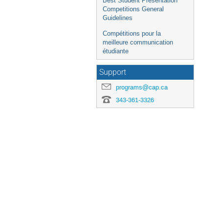
Best Student Presentation
Competitions General
Guidelines
Compétitions pour la
meilleure communication
étudiante
Support
programs@cap.ca
343-361-3326