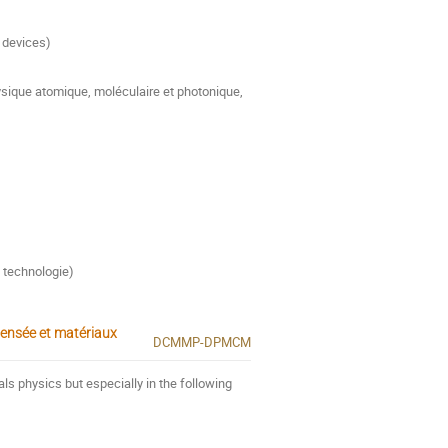
 devices)
ysique atomique, moléculaire et photonique,
 technologie)
densée et matériaux
DCMMP-DPMCM
s physics but especially in the following