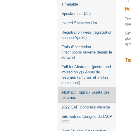
Timetable
He
Speaker List (All)
Thi
Invited Speakers List
spe
Registration Fees (registration
Cet
opened Apr.20)
plé
sym
Frais d'inscription
(inscriptions ouverte depuis le
20 avril)
Te
Call for Abstracts (poster and
invited only) / Appel de
résumés (affiches et invités
seulement)
Abstract Topics / Sujets des
résumés
2022 CAP Congress website
Site web du Congrès de l'ACP
2022