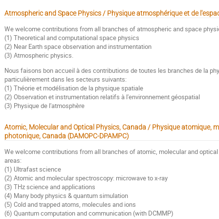
Atmospheric and Space Physics / Physique atmosphérique et de l'esp
We welcome contributions from all branches of atmospheric and space physics,
(1) Theoretical and computational space physics
(2) Near Earth space observation and instrumentation
(3) Atmospheric physics.
Nous faisons bon accueil à des contributions de toutes les branches de la ph
particulièrement dans les secteurs suivants:
(1) Théorie et modélisation de la physique spatiale
(2) Observation et instrumentation relatifs à l'environnement géospatial
(3) Physique de l'atmosphère
Atomic, Molecular and Optical Physics, Canada / Physique atomique, mo
photonique, Canada (DAMOPC-DPAMPC)
We welcome contributions from all branches of atomic, molecular and optical p
areas:
(1) Ultrafast science
(2) Atomic and molecular spectroscopy: microwave to x-ray
(3) THz science and applications
(4) Many body physics & quantum simulation
(5) Cold and trapped atoms, molecules and ions
(6) Quantum computation and communication (with DCMMP)