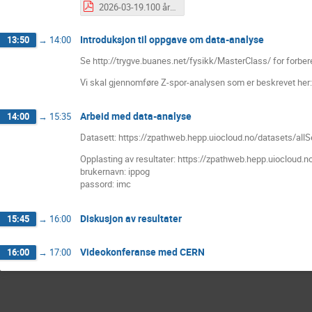
2026-03-19.100 år med kvantemekanikk.pdf
Introduksjon til oppgave om data-analyse
13:50
→
14:00
Se http://trygve.buanes.net/fysikk/MasterClass/ for forber
Vi skal gjennomføre Z-spor-analysen som er beskrevet her
Arbeid med data-analyse
14:00
→
15:35
Datasett: https://zpathweb.hepp.uiocloud.no/datasets/allS
Opplasting av resultater: https://zpathweb.hepp.uiocloud.
brukernavn: ippog
passord: imc
Diskusjon av resultater
15:45
→
16:00
Videokonferanse med CERN
16:00
→
17:00