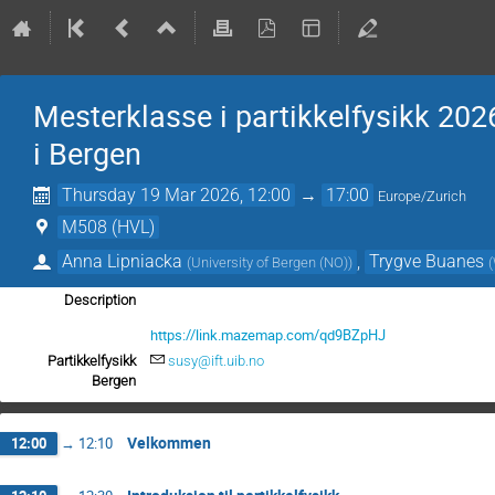
Mesterklasse i partikkelfysikk 202
i Bergen
Thursday 19 Mar 2026, 12:00
→
17:00
Europe/Zurich
M508 (HVL)
Anna Lipniacka
,
Trygve Buanes
(
University of Bergen (NO)
)
(
Description
https://link.mazemap.com/qd9BZpHJ
Partikkelfysikk
susy@ift.uib.no
Bergen
Velkommen
12:00
→
12:10