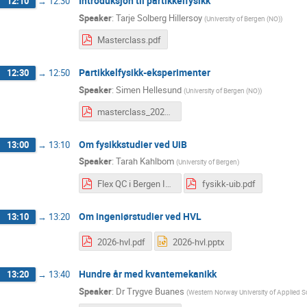
Introduksjon til partikkelfysikk
12:10
→
12:30
Speaker
:
Tarje Solberg Hillersoy
(
University of Bergen (NO)
)
Masterclass.pdf
Partikkelfysikk-eksperimenter
12:30
→
12:50
Speaker
:
Simen Hellesund
(
University of Bergen (NO)
)
masterclass_2026.pdf
Om fysikkstudier ved UiB
13:00
→
13:10
Speaker
:
Tarah Kahlbom
(
University of Bergen
)
Flex QC i Bergen ITk Pixel 3D Moduler.pdf
fysikk-uib.pdf
Om ingeniørstudier ved HVL
13:10
→
13:20
2026-hvl.pdf
2026-hvl.pptx
Hundre år med kvantemekanikk
13:20
→
13:40
Speaker
:
Dr
Trygve Buanes
(
Western Norway University of Applied S