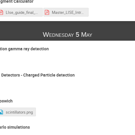
agment Calculator
LIse_guide_final_2021.pdf
Master_LISE_Intro_2021.pdf
Wednesday 5 May
ution gamma ray detection
Detectors - Charged Particle detection
hoswich
scintillators.png
rlo simulations