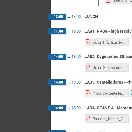
neutrons_ta
LUNCH
13:00
→
14:00
LAB1: HPGe - high resol
14:00
→
18:00
Guión Práctica de HPGe.pdf
LAB2: Segmented Silicon 
14:00
→
18:00
Guion Segmented-Si Lab2.pdf
LAB3: Centelladores - P
14:00
→
18:00
Practica-Centelleo.pdf
LAB4: GEANT 4 - Monteca
14:00
→
18:00
Practica_Monte_Carlo_2021.pdf