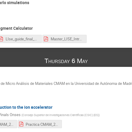
rlo simulations
agment Calculator
LIse_guide_final_2021.pdf
Master_LISE_Intro_2021.pdf
Thursday 6 May
tro de Micro Análisis de Materiales CMAM en la Universidad de Autónoma de Madr
ction to the ion accelerator
 Vinals Onses
(
Consejo Superior de Investigaciones Cientificas (CSIC) (ES)
)
IntroAcelCMAM_2021.pdf
Practica CMAM_2021.pdf