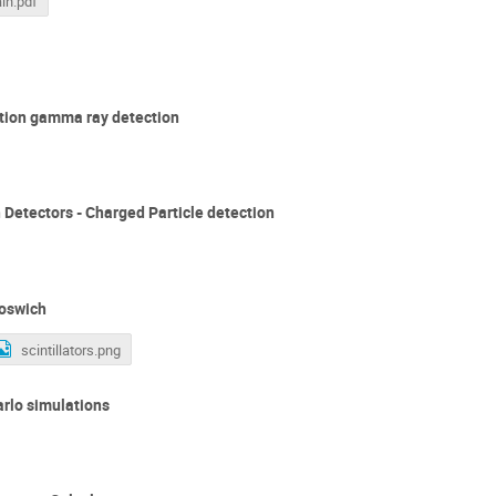
in.pdf
ution gamma ray detection
Detectors - Charged Particle detection
hoswich
scintillators.png
rlo simulations