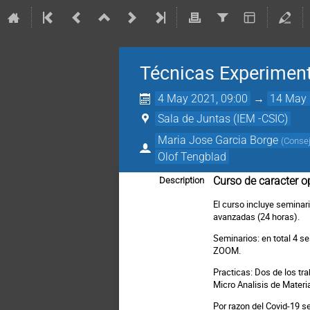
Técnicas Experiment
4 May 2021, 09:00
→
14 May 
Sala de Juntas (IEM -CSIC)
Maria Jose Garcia Borge
(
Consej
Olof Tengblad
Curso de caracter op
Description
El curso incluye seminar
avanzadas (24 horas).
Seminarios: en total 4 s
ZOOM.
Practicas: Dos de los tra
Micro Analisis de Mater
Por razon del
Covid-19 s