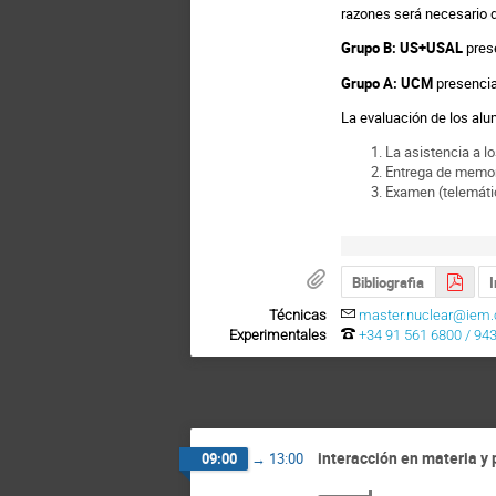
razones será necesario d
Grupo B: US+USAL
prese
Grupo A: UCM
presencia
La evaluación de los al
La asistencia a l
Entrega de memori
Examen (telemátic
Bibliografia
I
Técnicas
master.nuclear@iem.
Experimentales
+34 91 561 6800 / 94
interacción en materia y
09:00
→
13:00