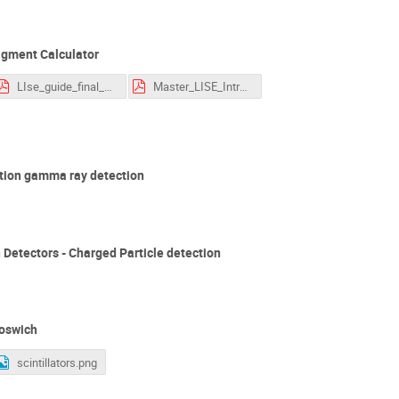
agment Calculator
LIse_guide_final_2021.pdf
Master_LISE_Intro_2021.pdf
ution gamma ray detection
Detectors - Charged Particle detection
hoswich
scintillators.png