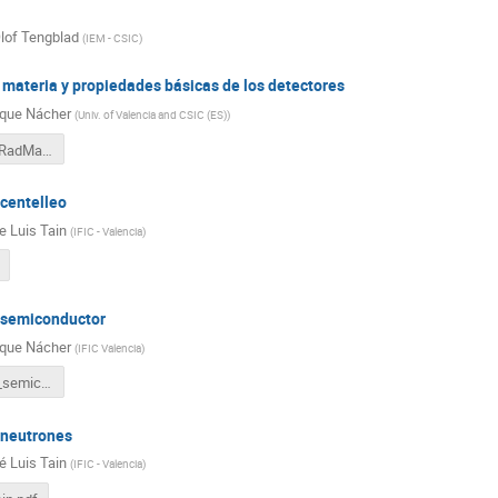
lof Tengblad
(
IEM - CSIC
)
 materia y propiedades básicas de los detectores
ique Nácher
(
Univ. of Valencia and CSIC (ES)
)
interaccionRadMat2019.pdf
 centelleo
e Luis Tain
(
IFIC - Valencia
)
 semiconductor
ique Nácher
(
IFIC Valencia
)
detectores_semiconductor.pdf
 neutrones
é Luis Tain
(
IFIC - Valencia
)