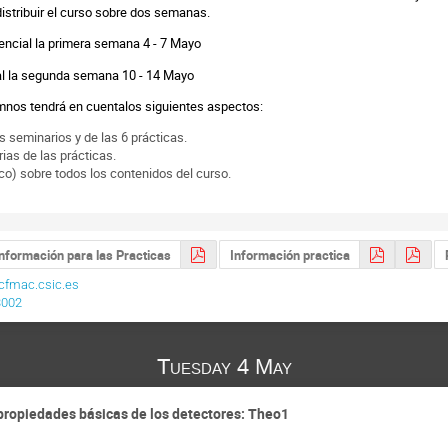
istribui
r el
cur
s
o sobre dos semanas
.
ncial la primera semana 4 - 7 Mayo
l la segunda semana 10 - 14 Mayo
umnos tendrá en cuentalos siguientes aspectos:
os seminarios
y de las 6 prácticas.
as de las prácticas.
o) sobre todos los contenidos del curso.
nformación para las Practicas
Información practica
cfmac.csic.es
3002
Tuesday 4 May
 propiedades básicas de los detectores: Theo1