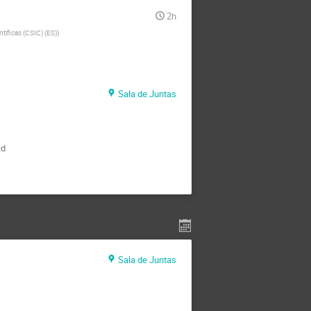
2h
tificas (CSIC) (ES)
)
Sala de Juntas
id
Sala de Juntas