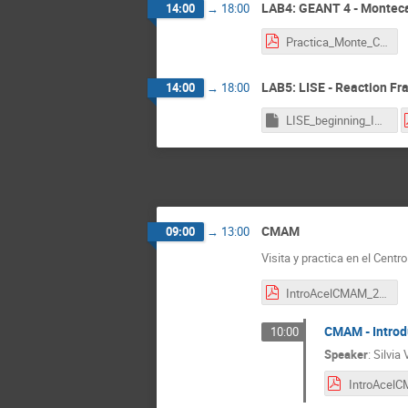
LAB4: GEANT 4 - Monteca
14:00
→
18:00
Practica_Monte_Carlo_2021.pdf
LAB5: LISE - Reaction Fr
14:00
→
18:00
LISE_beginning_Init.lpp
CMAM
09:00
→
13:00
Visita y practica en el Cen
IntroAcelCMAM_2021.pdf
CMAM - Introdu
10:00
Speaker
:
Silvia