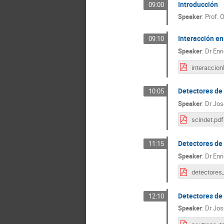
Introducción
09:00
Speaker
:
Prof.
O
Interacción en
09:10
Speaker
:
Dr
Enr
Detectores de
10:05
Speaker
:
Dr
Jos
scindet.pdf
Detectores de
11:15
Speaker
:
Dr
Enr
Detectores de
12:10
Speaker
:
Dr
Jos