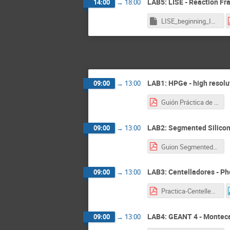
LAB5: LISE - Reaction Fr
14:00
→
18:00
LISE_beginning_Init.lpp
LAB1: HPGe - high resol
09:00
→
13:00
Guión Práctica de HPGe.pdf
LAB2: Segmented Silicon 
09:00
→
13:00
Guion Segmented-Si Lab2.pdf
LAB3: Centelladores - P
09:00
→
13:00
Practica-Centelleo.pdf
LAB4: GEANT 4 - Monteca
09:00
→
13:00