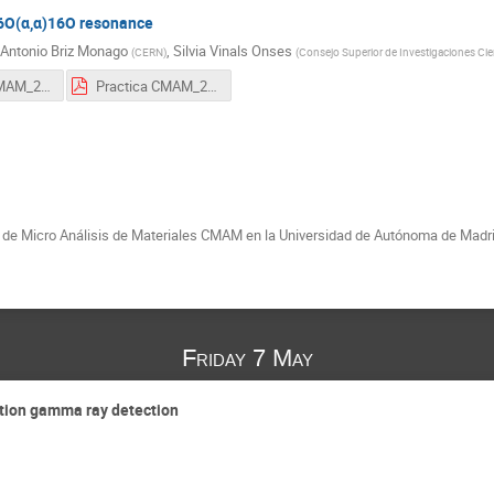
16O(α,α)16O resonance
Antonio Briz Monago
,
Silvia Vinals Onses
(
CERN
)
(
Consejo Superior de Investigaciones Cien
IntroAcelCMAM_2021.pdf
Practica CMAM_2021.pdf
tro de Micro Análisis de Materiales CMAM en la Universidad de Autónoma de Madr
Friday 7 May
ution gamma ray detection