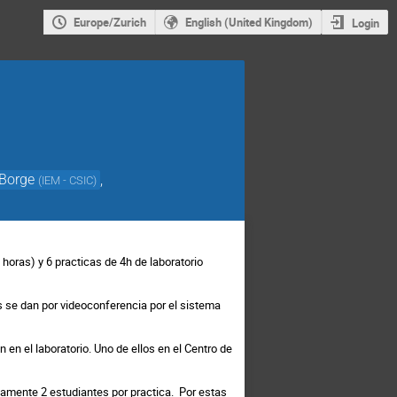
Europe/Zurich
English (United Kingdom)
Login
 Borge
,
(
IEM - CSIC
)
horas) y 6 practicas de 4h de laboratorio
s se dan por videoconferencia por el sistema
 en el laboratorio. Uno de ellos en el Centro de
camente 2 estudiantes por practica.
Por estas