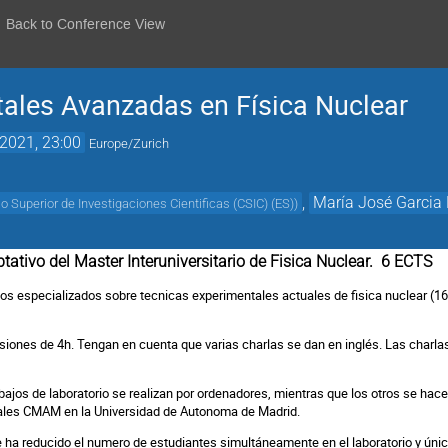
Back to Conference View
ales Avanzadas en Física Nuclear
2021, 23:00
Europe/Zurich
,
María José Garcia
o Superior de Investigaciones Cientificas (CSIC) (ES)
)
tativo del Master Interuniversitario de Fisica Nuclear. 6 ECTS
ios especializados sobre tecnicas experimentales actuales de fisica nuclear (16 
esiones de 4h. Tenga
n
en cuenta que varias charlas se dan en inglés. Las charla
bajos de laboratorio se realizan por ordenadores, mientras que los otros se hacen
iales CMAM en la Universidad de Autonoma de Madrid.
e ha
reducido el numero de estudiantes simultáneamente en el laboratorio y úni