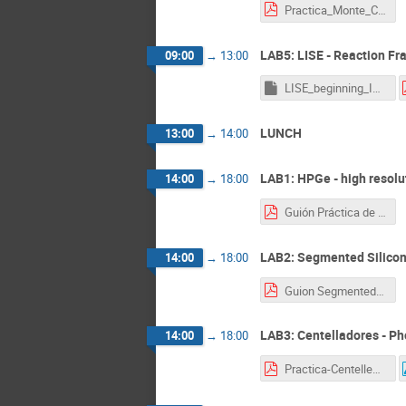
Practica_Monte_Carlo_2021.pdf
LAB5: LISE - Reaction Fr
09:00
→
13:00
LISE_beginning_Init.lpp
LUNCH
13:00
→
14:00
LAB1: HPGe - high resol
14:00
→
18:00
Guión Práctica de HPGe.pdf
LAB2: Segmented Silicon 
14:00
→
18:00
Guion Segmented-Si Lab2.pdf
LAB3: Centelladores - P
14:00
→
18:00
Practica-Centelleo.pdf