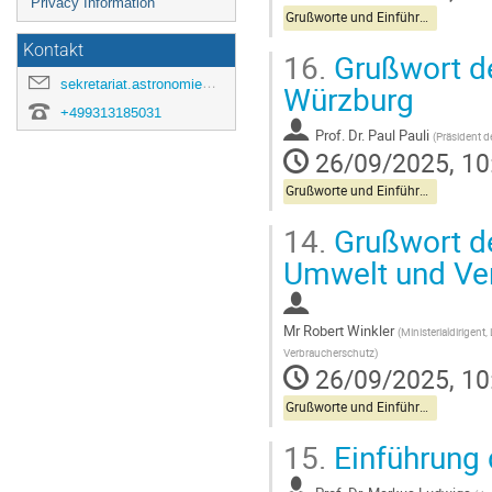
Privacy Information
Grußworte und Einführung
Kontakt
16.
Grußwort de
sekretariat.astronomie@astro.uni-wuerzburg.de
Würzburg
+499313185031
Prof.
Dr. Paul Pauli
(
Präsident d
26/09/2025, 10
Grußworte und Einführung
14.
Grußwort de
Umwelt und Ve
Mr
Robert Winkler
(
Ministerialdirigent
Verbraucherschutz
)
26/09/2025, 10
Grußworte und Einführung
15.
Einführung 