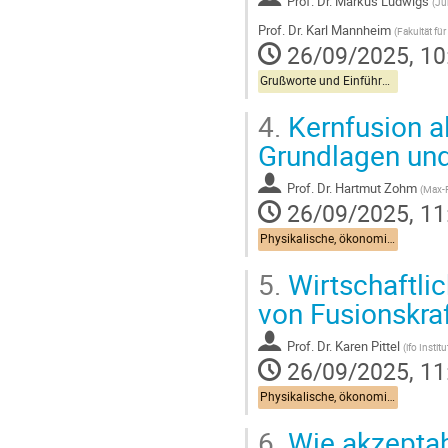
Prof.
Dr. Markus Ludwigs
(
Ju
Prof.
Dr. Karl Mannheim
(
Fakultät fü
26/09/2025, 10
Grußworte und Einführung
4.
Kernfusion al
Grundlagen und
Prof.
Dr. Hartmut Zohm
(
Max-P
26/09/2025, 11
Physikalische, ökonomische und soziologische Grundlagen
5.
Wirtschaftli
von Fusionskra
Prof.
Dr. Karen Pittel
(
ifo Instit
26/09/2025, 11
Physikalische, ökonomische und soziologische Grundlagen
6.
Wie akzeptabe