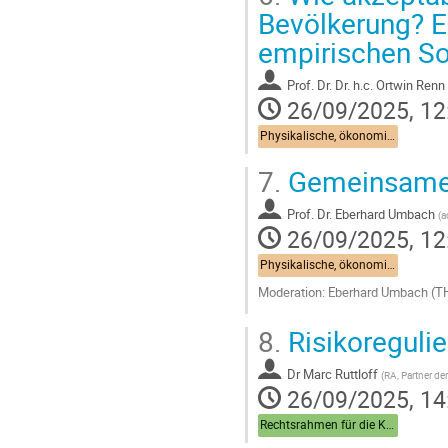
Bevölkerung? E
empirischen So
Prof.
Dr. Dr. h.c. Ortwin Renn
26/09/2025, 12
Physikalische, ökonomische und soziologische Grundlagen
7.
Gemeinsame D
Prof.
Dr. Eberhard Umbach
(
a
26/09/2025, 12
Physikalische, ökonomische und soziologische Grundlagen
Moderation: Eberhard Umbach (
Go
8.
Risikoreguli
to
contribution
Dr
Marc Ruttloff
page
(
RA, Partner de
26/09/2025, 14
Rechtsrahmen für die Kernfusion: Status quo und Perspektiven