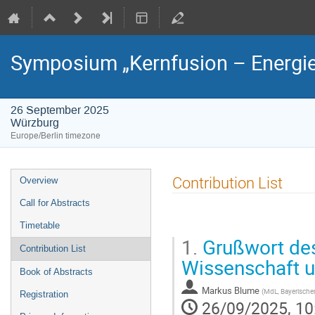
Symposium „Kernfusion – Energie
26 September 2025
Würzburg
Europe/Berlin timezone
Event
Contribution List
Overview
menu
Call for Abstracts
Timetable
1.
Grußwort des
Contribution List
Wissenschaft 
Book of Abstracts
Markus Blume
(
MdL, Bayerischer
Registration
26/09/2025, 10