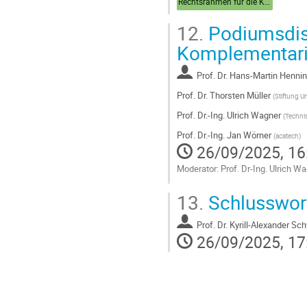
Rechtsrahmen für die Kernfusion: Status quo und Perspektiven
12.
Podiumsdisk
Komplementari
Prof.
Dr. Hans-Martin Henni
Prof.
Dr. Thorsten Müller
(
Stiftung U
Prof.
Dr.-Ing. Ulrich Wagner
(
Technis
Prof.
Dr.-Ing. Jan Wörner
(
acatech
)
26/09/2025, 16
Moderator: Prof. Dr-Ing. Ulrich W
Go
13.
Schlusswort
to
contribution
Prof.
Dr. Kyrill-Alexander Sc
page
26/09/2025, 17