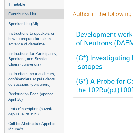
Timetable
Author in the following
Contribution List
Speaker List (All)
Development work 
Instructions to speakers on
how to prepare for talk in
of Neutrons (DAE
advance of date/time
Instructions for Participants,
(G*) Investigating
Speakers, and Session
Isotopes
Chairs (convenors)
Instructions pour auditeurs,
(G*) A Probe for Co
conférenciers et présidents
de sessions (convenors)
the 102Ru(p,t)100
Registration Fees (opened
April 28)
Frais d'inscription (ouverte
depuis le 28 avril)
Call for Abstracts / Appel de
résumés