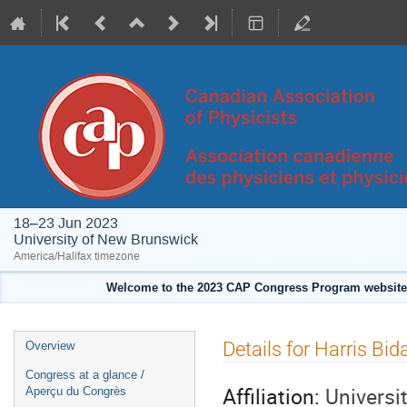
18–23 Jun 2023
University of New Brunswick
America/Halifax timezone
Welcome to the 2023 CAP Congress Program website!
Event
Details for Harris Bi
Overview
menu
Congress at a glance /
Affiliation:
Universi
Aperçu du Congrès