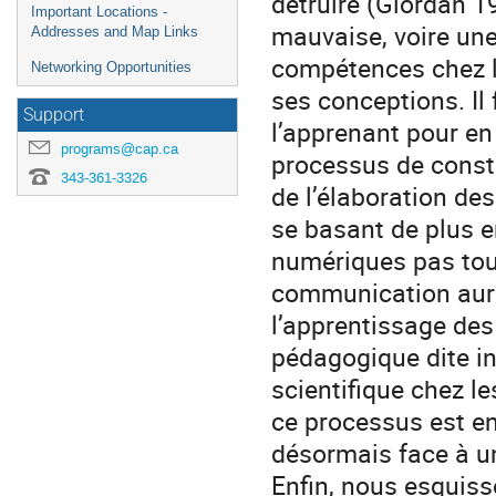
détruire (Giordan 
Important Locations -
mauvaise, voire un
Addresses and Map Links
compétences chez l’
Networking Opportunities
ses conceptions. Il
Support
l’apprenant pour en
programs@cap.ca
processus de const
343-361-3326
de l’élaboration de
se basant de plus 
numériques pas touj
communication aura
l’apprentissage de
pédagogique dite ind
scientifique chez le
ce processus est en 
désormais face à un 
Enfin, nous esquiss