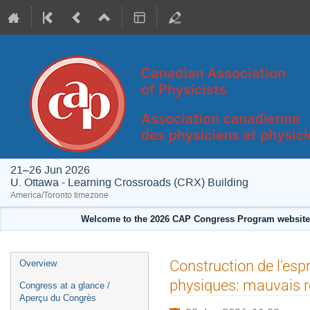
21–26 Jun 2026
U. Ottawa - Learning Crossroads (CRX) Building
America/Toronto timezone
Welcome to the 2026 CAP Congress Program website!
Event
Construction de l'espr
Overview
menu
physiques: mauvais rôl
Congress at a glance /
Aperçu du Congrès