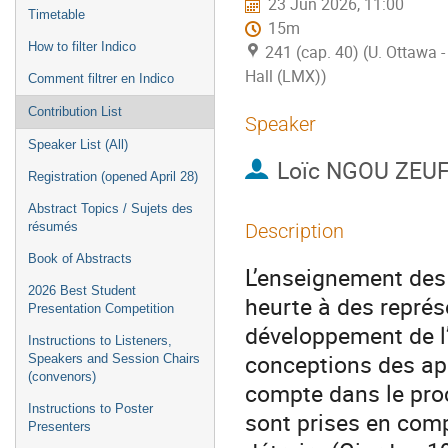
23 Jun 2026, 11:00
Timetable
15m
How to filter Indico
241 (cap. 40) (U. Ottawa
Hall (LMX))
Comment filtrer en Indico
Contribution List
Speaker
Speaker List (All)
Loïc NGOU ZEU
Registration (opened April 28)
Abstract Topics / Sujets des
résumés
Description
Book of Abstracts
L’enseignement des
2026 Best Student
heurte à des représ
Presentation Competition
développement de l’e
Instructions to Listeners,
conceptions des ap
Speakers and Session Chairs
(convenors)
compte dans le pro
Instructions to Poster
sont prises en comp
Presenters