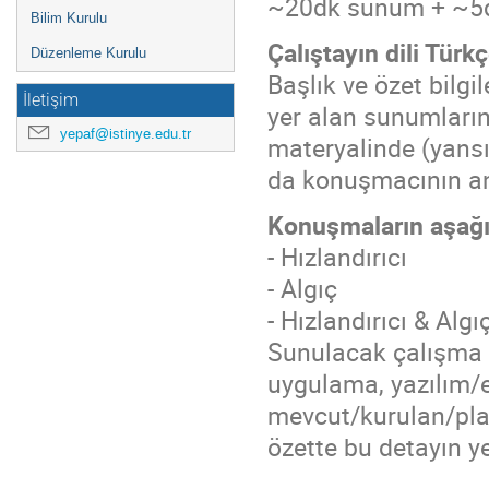
~20dk sunum + ~5d
Bilim Kurulu
Çalıştayın dili Türkç
Düzenleme Kurulu
Başlık ve özet bilg
İletişim
yer alan sunumları
yepaf@istinye.edu.tr
materyalinde (yansı
da konuşmacının anl
Konuşmaların aşağı
- Hızlandırıcı
- Algıç
- Hızlandırıcı & Algı
Sunulacak çalışma b
uygulama, yazılım/e
mevcut/kurulan/plan
özette bu detayın y