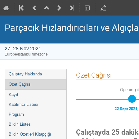
Parçacık Hızlandırıcıları ve Algıçla
27–28 Nov 2021
Europe/Istanbul timezone
Event
Özet Çağrısı
Çalıştay Hakkında
menu
Özet Çağrısı
Opening 
Kayıt
Katılımcı Listesi
22 Sept 2021,
Program
Bildiri Listesi
Çalıştayda 25 dakik
Bildiri Özetleri Kitapçığı