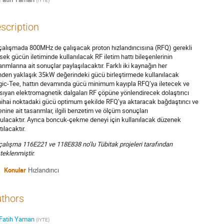
(
IYTE
)
scription
çalışmada 800MHz de çalışacak proton hızlandırıcısına (RFQ) gerekli
sek gücün iletiminde kullanılacak RF iletim hattı bileşenlerinin
arımlarına ait sonuçlar paylaşılacaktır. Farklı iki kaynağın her
inden yaklaşık 35kW değerindeki gücü birleştirmede kullanılacak
ic-Tee, hattın devamında gücü minimum kayıpla RFQ’ya iletecek ve
sıyan elektromagnetik dalgaları RF çöpüne yönlendirecek dolaştırıcı
nihai noktadaki gücü optimum şekilde RFQ’ya aktaracak bağdaştırıcı ve
enine ait tasarımlar, ilgili benzetim ve ölçüm sonuçları
ulacaktır. Ayrıca boncuk-çekme deneyi için kullanılacak düzenek
tılacaktır.
çalışma 116E221 ve 118E838 no’lu Tübitak projeleri tarafından
teklenmiştir.
Konular
Hızlandırıcı
thors
Fatih Yaman
(
IYTE
)