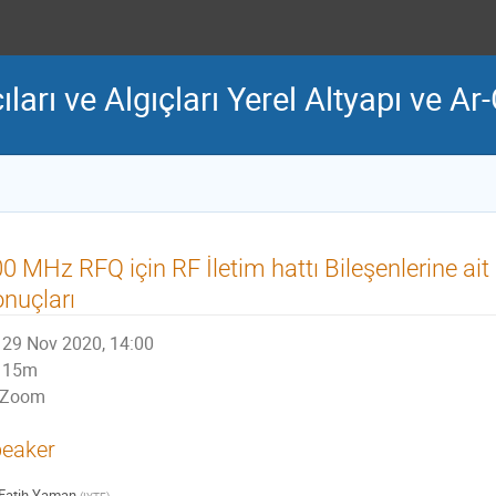
ları ve Algıçları Yerel Altyapı ve Ar
0 MHz RFQ için RF İletim hattı Bileşenlerine a
nuçları
29 Nov 2020, 14:00
15m
Zoom
eaker
Fatih Yaman