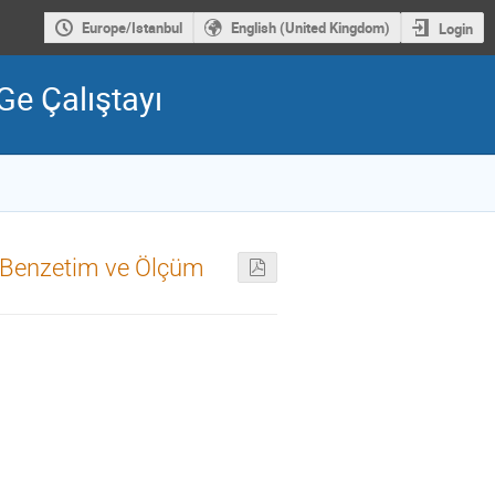
Europe/Istanbul
English (United Kingdom)
Login
-Ge Çalıştayı
it Benzetim ve Ölçüm