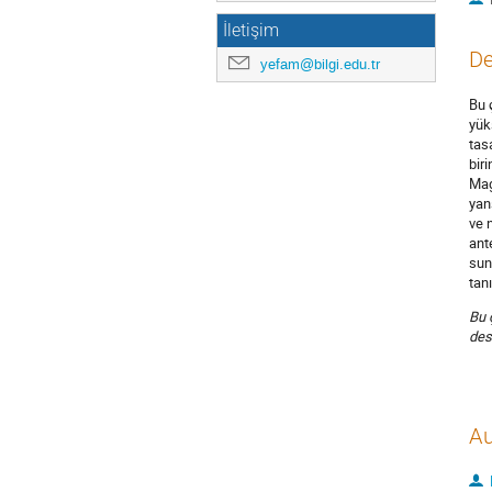
İletişim
De
yefam@bilgi.edu.tr
Bu 
yük
tas
bir
Mag
yan
ve 
ant
sun
tanı
Bu 
des
Au