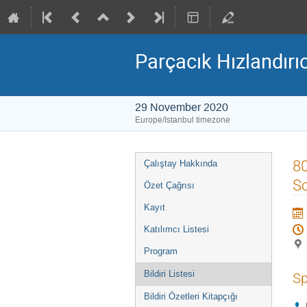
Parçacık Hızlandırıcı
29 November 2020
Europe/Istanbul timezone
Event
80
Çalıştay Hakkında
menu
So
Özet Çağrısı
Kayıt
Katılımcı Listesi
Program
Bildiri Listesi
Sp
Bildiri Özetleri Kitapçığı