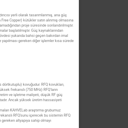
ndırıcısı yerli olarak tasarımlanmış, ana güç
en Free Copper) kütükler satın alınmış olmasına
amadığından proje süresinde sonlandırılmıştır.
malar başlatılmıştır. Güç kaynaklarından
Q gövdesi yukarıda bahsi geçen bakırdan imal
e yapılması gereken diğer işlemler kısa sürede
s dörtkutuplu) kovuğudur. RFQ kovukları,
yüksek frekanslı (750 MHz) RFQ'ların
üretim ve işletme maliyeti, düşük RF güç
aktadır. Ancak yüksek üretim hassasiyeti
lışmaları KAHVELab araştırma grubumuz
frekanslı RFQ'sunu içerecek bu sistemin RFQ
n gereken altyapıya sahip olmayı