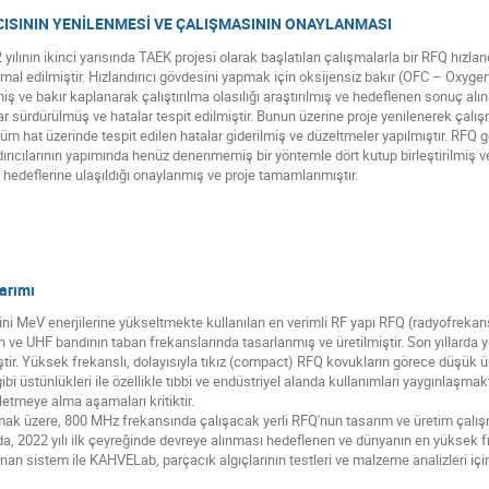
ISININ YENİLENMESİ VE ÇALIŞMASININ ONAYLANMASI
2 yılının ikinci yarısında TAEK projesi olarak başlatılan çalışmalarla bir RFQ hızla
imal edilmiştir. Hızlandırıcı gövdesini yapmak için oksijensiz bakır (OFC – Oxyg
 ve bakır kaplanarak çalıştırılma olasılığı araştırılmış ve hedeflenen sonuç alın
r sürdürülmüş ve hatalar tespit edilmiştir. Bunun üzerine proje yenilenerek çalış
 tüm hat üzerinde tespit edilen hatalar giderilmiş ve düzeltmeler yapılmıştır. RF
ırıcılarının yapımında henüz denenmemiş bir yöntemle dört kutup birleştirilmiş v
hedeflerine ulaşıldığı onaylanmış ve proje tamamlanmıştır.
arımı
ni MeV enerjilerine yükseltmekte kullanılan en verimli RF yapı RFQ (radyofrekan
e UHF bandının taban frekanslarında tasarlanmış ve üretilmiştir. Son yıllarda 
miştir. Yüksek frekanslı, dolayısıyla tıkız (compact) RFQ kovukların görece düşük 
ibi üstünlükleri ile özellikle tıbbi ve endüstriyel alanda kullanımları yaygınlaşm
şletmeye alma aşamaları kritiktir.
ırmak üzere, 800 MHz frekansında çalışacak yerli RFQ'nun tasarım ve üretim ça
a, 2022 yılı ilk çeyreğinde devreye alınması hedeflenen ve dünyanın en yüksek 
an sistem ile KAHVELab, parçacık algıçlarının testleri ve malzeme analizleri içi