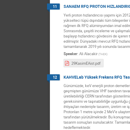
SANAEM RFQ PROTON HIZLANDIRIC
11
Yerli proton hızlandırıcısı yapımı için 201
yükselteci tüpü dışındaki tüm bileşenler 
rağmen ilk RFQ alüminyumdan imal edilmiş
Sonrasında, çeşitli inceleme ve çalışmala
başlayıp hızlandırıcı gövdesini de içeren
edilmiştir. Dünyadaki mevcut RFQ hızland
tamamlanarak 2019 yılı sonunda tasarım 
Speaker
:
Ali Alacakir
(
TAEK
)
29KasimEAist.pdf
KAHVELab Yüksek Frekans RFQ Tas
12
Günümüzde, keV enerjili proton demetleri
geçmişten günümüze VHF bandının tavan v
üretilebilirliği CERN tarafından gösteril
gereksinimi ve taşınabilirliğe uygunluğu g
ihtiyaçları nedeniyle tasarım, üretim ve i
Protonları 1 metre içinde 2 MeV'e ulaşt
tarafından yürütülmektedir. Bu konuşmad
tasarım sonuçları sunulacaktır. Tamamlan
hedeflemektedir.