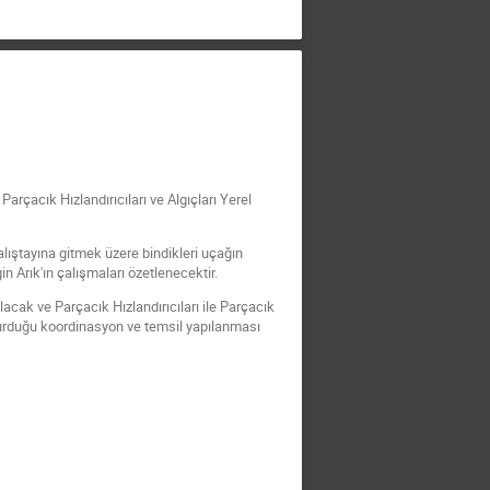
rçacık Hızlandırıcıları ve Algıçları Yerel
alıştayına gitmek üzere bindikleri uçağın
n Arık'ın çalışmaları özetlenecektir.
acak ve Parçacık Hızlandırıcıları ile Parçacık
şturduğu koordinasyon ve temsil yapılanması