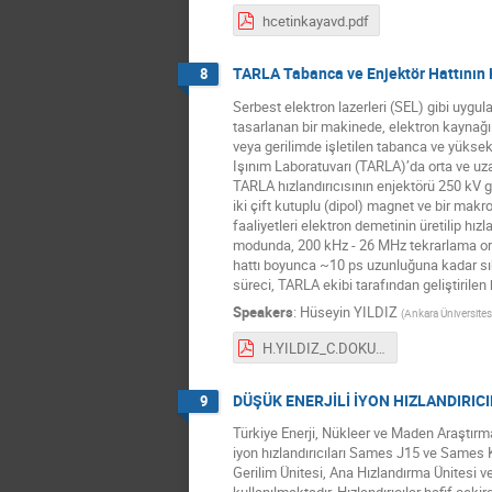
hcetinkayavd.pdf
TARLA Tabanca ve Enjektör Hattının
8
Serbest elektron lazerleri (SEL) gibi uygula
tasarlanan bir makinede, elektron kaynağı 
veya gerilimde işletilen tabanca ve yüksek
Işınım Laboratuvarı (TARLA)’da orta ve uzak
TARLA hızlandırıcısının enjektörü 250 kV g
iki çift kutuplu (dipol) magnet ve bir mak
faaliyetleri elektron demetinin üretilip hı
modunda, 200 kHz - 26 MHz tekrarlama ora
hattı boyunca ~10 ps uzunluğuna kadar sık
süreci, TARLA ekibi tarafından geliştirilen 
Speakers
:
Hüseyin YILDIZ
(
Ankara Üniversite
H.YILDIZ_C.DOKUYUCU_TARLA_BİLGİ.pdf
DÜŞÜK ENERJİLİ İYON HIZLANDIRICI
9
Türkiye Enerji, Nükleer ve Maden Araştırm
iyon hızlandırıcıları Sames J15 ve Sames 
Gerilim Ünitesi, Ana Hızlandırma Ünitesi ve