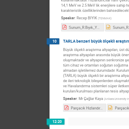
kullanılmaktadır. Hızlandırıcılar hafif ç
14,1 MeV ve 2.5 MeV lik enerjilere sahip hı
karakteristik özelliklerinden bahsedilecekt
Speaker
:
Recep BIYIK
(
TENMAK
)
Sunum_R.Bıyık_YEFAM.pdf
TARLA benzeri büyük ölçekli araştır
10
Büyük ölçekli araştırma altyapıları, üst d
araştırma altyapıları arasında büyük öneme
oluşmaktadır ve altyapının senkronize şeki
tüm cihaz ve ortamları soğutan soğutma si
almadan işletilemez durumdadır. Kurulumu 
(TARLA) büyük ölçekli bir araştırma altyapı
de ileri teknolojik bileşenlerden oluşmak
ve Havalandırma sistemleri süper iletken h
kurulan/kurulması planlanan tesis altyap
Speaker
:
Mr
Çağlar Kaya
(
Ankara University I
Parçacık Hızlandırıcıları ve Algıçları Yerel Altyapı ve Ar-Ge Çalıştayı_c_kaya.pdf
12:20