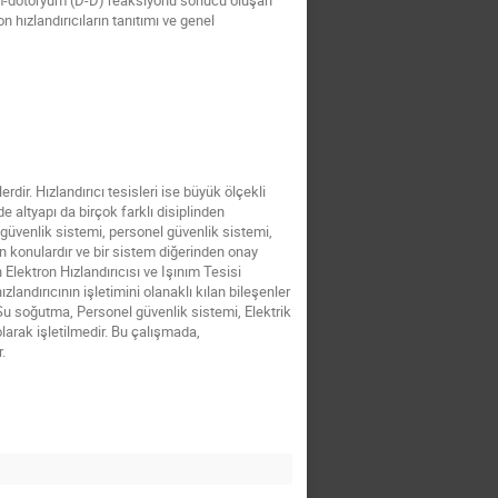
ryum-dötöryum (D-D) reaksiyonu sonucu oluşan
 hızlandırıcıların tanıtımı ve genel
dir. Hızlandırıcı tesisleri ise büyük ölçekli
e altyapı da birçok farklı disiplinden
n güvenlik sistemi, personel güvenlik sistemi,
n konulardır ve bir sistem diğerinden onay
Elektron Hızlandırıcısı ve Işınım Tesisi
zlandırıcının işletimini olanaklı kılan bileşenler
 Su soğutma, Personel güvenlik sistemi, Elektrik
olarak işletilmedir. Bu çalışmada,
.