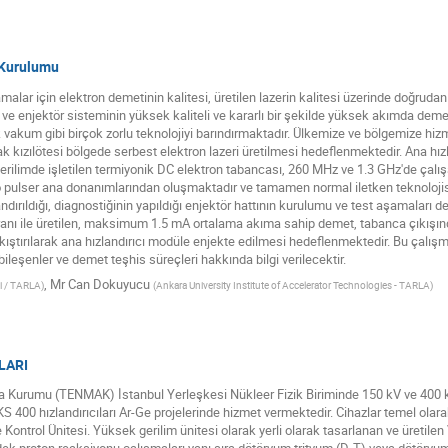
 Kurulumu
malar için elektron demetinin kalitesi, üretilen lazerin kalitesi üzerinde doğrudan
ve enjektör sisteminin yüksek kaliteli ve kararlı bir şekilde yüksek akımda dem
 vakum gibi birçok zorlu teknolojiyi barındırmaktadır. Ülkemize ve bölgemize hi
 kızılötesi bölgede serbest elektron lazeri üretilmesi hedeflenmektedir. Ana hızl
erilimde işletilen termiyonik DC elektron tabancası, 260 MHz ve 1.3 GHz'de çalış
ro pulser ana donanımlarından oluşmaktadır ve tamamen normal iletken teknolojisi
zlandırıldığı, diagnostiğinin yapıldığı enjektör hattının kurulumu ve test aşamal
nı ile üretilen, maksimum 1.5 mA ortalama akıma sahip demet, tabanca çıkışın
ıştırılarak ana hızlandırıcı modüle enjekte edilmesi hedeflenmektedir. Bu çalış
bileşenler ve demet teşhis süreçleri hakkında bilgi verilecektir.
,
Mr
Can Dokuyucu
si / TARLA
)
(
Ankara University Institute of Accelerator Technologies - TARLA
)
LARI
a Kurumu (TENMAK) İstanbul Yerleşkesi Nükleer Fizik Biriminde 150 kV ve 400 kV 
KS 400 hızlandırıcıları Ar-Ge projelerinde hizmet vermektedir. Cihazlar temel ol
 Kontrol Ünitesi. Yüksek gerilim ünitesi olarak yerli olarak tasarlanan ve üretilen