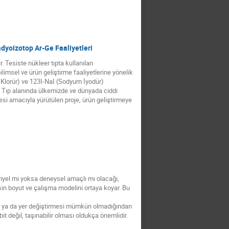
adyoizotop Ar-Ge Faaliyetleri
. Tesiste nükleer tıpta kullanılan
limsel ve ürün geliştirme faaliyetlerine yönelik
m Klorür) ve 123I-NaI (Sodyum İyodür)
er Tıp alanında ülkemizde ve dünyada ciddi
esi amacıyla yürütülen proje, ürün geliştirmeye
triyel mi yoksa deneysel amaçlı mı olacağı,
in boyut ve çalışma modelini ortaya koyar. Bu
ası ya da yer değiştirmesi mümkün olmadığından
t değil, taşınabilir olması oldukça önemlidir.