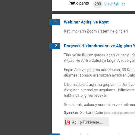
Participants
280
View full list
Webinar Açılışı ve Kayıt
1
Katılımcıların Zoom sistemine girişleri
Parçacık Hızlandırıcıları ve Algıçları
2
Türkiye'de ilk kez gerçekleşen ve her yıl 
Altyapı ve Ar-Ge Çalıştayı Engin Arık ve ç
Engin Arık ve çalışma arkadaşları, 30 Kası
düşmesi sonucu aramızdan ayrıldılar. Çalışt
Ülkemizdeki araştırma gruplarının Deneysel 
Algıçlarının temel ve uygulamalı bilimlerd
hakkında bilgi verilecektir.
Son olarak, çalıştay sunumları ve katılımcılar
Speaker
:
Serkant Cetin
(
Istanbul Bilgi University
Açılış-Türkiyede_YEF.pdf