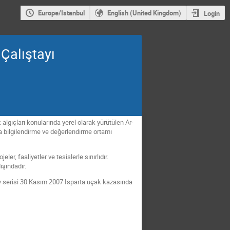
Europe/Istanbul
English (United Kingdom)
Login
 Çalıştayı
algıçları konularında yerel olarak yürütülen Ar-
da bilgilendirme ve değerlendirme ortamı
er, faaliyetler ve tesislerle sınırlıdır.
ışındadır.
y serisi 30 Kasım 2007 Isparta uçak kazasında