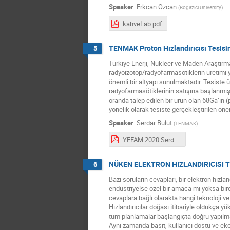
Speaker
:
Erkcan Ozcan
(
Bogazici University
)
kahveLab.pdf
TENMAK Proton Hızlandırıcısı Tesisin
5
Türkiye Enerji, Nükleer ve Maden Araştırma 
radyoizotop/radyofarmasötiklerin üretimi ya
önemli bir altyapı sunulmaktadır. Tesiste 
radyofarmasötiklerinin satışına başlanmışt
oranda talep edilen bir ürün olan 68Ga’in 
yönelik olarak tesiste gerçekleştirilen öneml
Speaker
:
Serdar Bulut
(
TENMAK
)
YEFAM 2020 Serdar BULUT.pdf
NÜKEN ELEKTRON HIZLANDIRICISI T
6
Bazı soruların cevapları, bir elektron hızl
endüstriyelse özel bir amaca mı yoksa bir
cevaplara bağlı olarakta hangi teknoloji ve e
Hızlandırıcılar doğası itibariyle oldukça
tüm planlamalar başlangıçta doğru yapılmalı
Aynı zamanda basit, kullanıcı dostu ve eko