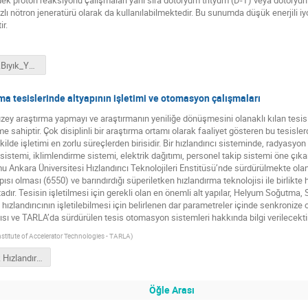
ekirdek proton reaksiyonu çalışmaları yanı sıra dötöryum trityum (D-T) veya dötö
zlı nötron jeneratürü olarak da kullanılabilmektedir. Bu sunumda düşük enerjili iyon
ir.
Sunum_R.Bıyık_YEFAM.pptx
ma tesislerinde altyapının işletimi ve otomasyon çalışmaları
üzey araştırma yapmayı ve araştırmanın yeniliğe dönüşmesini olanaklı kılan tesisler
 sahiptir. Çok disiplinli bir araştırma ortamı olarak faaliyet gösteren bu tesislerd
lde işletimi en zorlu süreçlerden birisidir. Bir hızlandırıcı sisteminde, radyasyo
stemi, iklimlendirme sistemi, elektrik dağıtımı, personel takip sistemi öne çıka
Ankara Üniversitesi Hızlandırıcı Teknolojileri Enstitüsü’nde sürdürülmekte olan 
sı olması (6550) ve barındırdığı süperiletken hızlandırma teknolojisi ile birlikte hı
tadır. Tesisin işletilmesi için gerekli olan en önemli alt yapılar, Helyum Soğutma,
ızlandırıcının işletilebilmesi için belirlenen dar parametreler içinde senkronize 
ısı ve TARLA’da sürdürülen tesis otomasyon sistemleri hakkında bilgi verilecektir
nstitute of Accelerator Technologies - TARLA
)
Parçacık Hızlandırıcıları ve Algıçları Yerel Altyapı ve Ar-Ge Çalıştayı_c_kaya.pptx
Öğle Arası