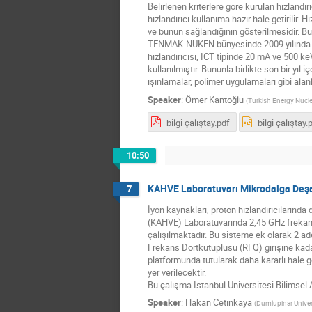
Belirlenen kriterlere göre kurulan hızlandı
hızlandırıcı kullanıma hazır hale getirili
ve bunun sağlandığının gösterilmesidir. Bu
TENMAK-NÜKEN bünyesinde 2009 yılında işl
hızlandırıcısı, ICT tipinde 20 mA ve 500 ke
kullanılmıştır. Bununla birlikte son bir yıl
ışınlamalar, polimer uygulamaları gibi ala
Speaker
:
Ömer Kantoğlu
(
Turkish Energy Nucl
bilgi çalıştay.pdf
bilgi çalıştay.
10:50
KAHVE Laboratuvarı Mikrodalga Deşar
7
İyon kaynakları, proton hızlandırıcılarında
(KAHVE) Laboratuvarında 2,45 GHz frekanst
çalışılmaktadır. Bu sisteme ek olarak 2 
Frekans Dörtkutuplusu (RFQ) girişine kadar
platformunda tutularak daha kararlı hale
yer verilecektir.
Bu çalışma İstanbul Üniversitesi Bilimsel
Speaker
:
Hakan Cetinkaya
(
Dumlupinar Univer