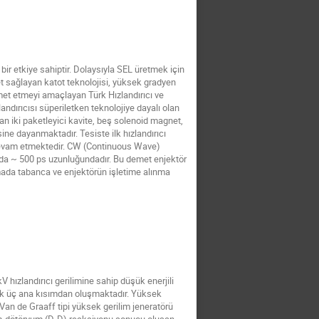
 bir etkiye sahiptir. Dolaysıyla SEL üretmek için
et sağlayan katot teknolojisi, yüksek gradyen
zmet etmeyi amaçlayan Türk Hızlandırıcı ve
andırıcısı süperiletken teknolojiye dayalı olan
an iki paketleyici kavite, beş solenoid magnet,
ne dayanmaktadır. Tesiste ilk hızlandırıcı
arı devam etmektedir. CW (Continuous Wave)
da ~ 500 ps uzunluğundadır. Bu demet enjektör
mada tabanca ve enjektörün işletime alınma
hızlandırıcı gerilimine sahip düşük enerjili
arak üç ana kısımdan oluşmaktadır. Yüksek
 Van de Graaff tipi yüksek gerilim jeneratörü