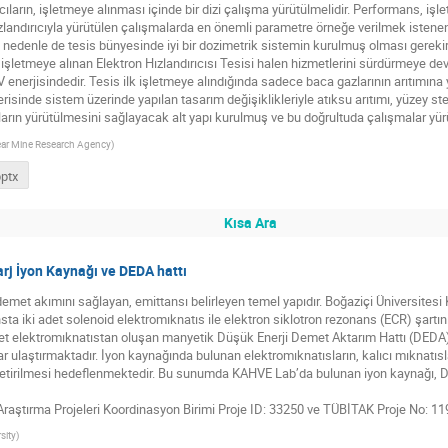
rıcıların, işletmeye alınması içinde bir dizi çalışma yürütülmelidir. Performans, iş
r. Hızlandırıcıyla yürütülen çalışmalarda en önemli parametre örneğe verilmek iste
 nedenle de tesis bünyesinde iyi bir dozimetrik sistemin kurulmuş olması gerekir
etmeye alınan Elektron Hızlandırıcısı Tesisi halen hizmetlerini sürdürmeye de
V enerjisindedir. Tesis ilk işletmeye alındığında sadece baca gazlarının arıtımına
 içerisinde sistem üzerinde yapılan tasarım değişiklikleriyle atıksu arıtımı, yüzey 
nların yürütülmesini sağlayacak alt yapı kurulmuş ve bu doğrultuda çalışmalar yü
ear Mine Research Agency
)
pptx
Kısa Ara
j İyon Kaynağı ve DEDA hattı
 demet akımını sağlayan, emittansı belirleyen temel yapıdır. Boğaziçi Üniversitesi 
a iki adet solenoid elektromıknatıs ile elektron siklotron rezonans (ECR) şartın
adet elektromıknatıstan oluşan manyetik Düşük Enerji Demet Aktarım Hattı (DEDA
 ulaştırmaktadır. İyon kaynağında bulunan elektromıknatısların, kalıcı mıknatısla
 getirilmesi hedeflenmektedir. Bu sunumda KAHVE Lab’da bulunan iyon kaynağı, D
 Araştırma Projeleri Koordinasyon Birimi Proje ID: 33250 ve TÜBİTAK Proje No: 
sity
)