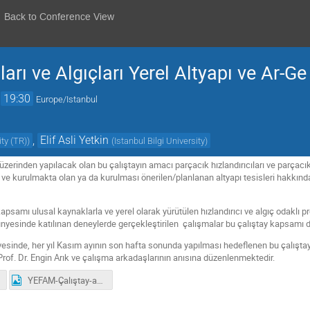
Back to Conference View
ları ve Algıçları Yerel Altyapı ve Ar-Ge
→
19:30
Europe/Istanbul
,
Elif Asli Yetkin
ity (TR)
)
(
Istanbul Bilgi University
)
zerinden yapılacak olan bu çalıştayın amacı parçacık hızlandırıcıları ve parçacık 
t ve kurulmakta olan ya da kurulması önerilen/planlanan altyapı tesisleri hakkın
psamı ulusal kaynaklarla ve yerel olarak yürütülen hızlandırıcı ve algıç odaklı projel
 bünyesinde katılınan deneylerde gerçekleştirilen çalışmalar bu çalıştay kapsamı d
sinde, her yıl Kasım ayının son hafta sonunda yapılması hedeflenen bu çalışta
Prof. Dr. Engin Arık ve çalışma arkadaşlarının anısına düzenlenmektedir.
YEFAM-Çalıştay-afis.gif