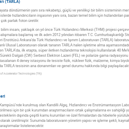
arı (TARLA)
 hayata döndürmenin yanı sıra rekabetçi, güçlü ve yenilikçi bir bilim sisteminin me
esislerde hızlandırıcıların inşasının yanı sıra, bazan temel bilim için hızlandırılan 
çok parlak foton üretilir.
 bilim insanı, yaklaşık on yıl önce Türk Hızlandırıcı Merkezi (THM) projesi çerçeve
lışmalara başlamış ve ilk adım 2012 yılından itibaren T.C. Cumhurbaşkanlığı Stra
eri Enstitüsü Ankara'da Türk Hızlandırıcı ve Işınım Laboratuvarı (TARLA) laboratuvar
banlı Ulusal Laboratuvarı olarak tananın TARLA halen işletime alma aşamasındadır
n TARLA’da, ilk etapta, süper iletken hızlandırma teknolojisi kullanılarak 40 MeV
 Sürekli Dalgalı (CW) Serbest Elektron Lazeri (FEL) ve polarize gama radyasyon
n tasalanan 4 deney istasyonu ile tesiste fizik, nükleer fizik, malzeme, kimya biyol
da TARLA tesisinin ana donanımları ve genel durumu hakkında bilgi paylaşılacaktı
e of Accelerator Technologies (TR)
)
eri
li Kampüsü’nde kurulmuş olan Kandilli Algıç, Hızlandırıcı ve Enstrümantasyon L
leştirilmesi için bir çok kurumdan araştırmacıların ortak çalışmalarına ev sahipliği
esteklerin dışında çeşitli kamu kurumları ve özel firmalardan da hibelerle yürütüle
 olarak üretilmiştir. Sunumda laboratuvarın yönetim yapısı ve işleme şekli, kaynak
araştırmalar listelenecektir.