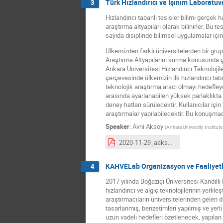
Türk Hızlandırıcı ve Işınım Laboratuv
3
Hızlandırıcı tabanlı tesisler bilimi gerçek
araştırma altyapıları olarak bilinirler. Bu t
sayıda disiplinde bilimsel uygulamalar için 
Ülkemizden farklı üniversitelerden bir grup
Araştırma Altyapılarını kurma konusunda ça
Ankara Üniversitesi Hızlandırıcı Teknolojil
çerçevesinde ülkemizin ilk hızlandırıcı ta
teknolojik araştırma aracı olmayı hedefleye
arasında ayarlanabilen yüksek parlaklıkta
deney hatları sürülecektir. Kullanıcılar içi
araştırmalar yapılabilecektir. Bu konuşma
Speaker
:
Avni Aksoy
(
Ankara University Institut
2020-11-29_aaksoy_tarla_v1.pdf
KAHVELab Organizasyon ve Faaliyetl
4
2017 yılında Boğaziçi Üniversitesi Kandil
hızlandırıcı ve algıç teknolojilerinin yerli
araştırmacıların üniversitelerinden gelen d
tasarlanmış, benzetimleri yapılmış ve yerli
uzun vadeli hedefleri özetlenecek, yapılan 