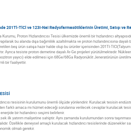
de 201Tl-TlCl ve 123I-NaI Radyofarmasötiklerinin Üretimi, Satışı ve R
Kurumu, Proton Hızlandırıcısı Tesisi ülkemizde önemli bir hızlandırıcı altyapısıdır
pılarak bu alanda dışa bağımlılık azaltılmakta ve proton hızlandırıcısına dayalı bi
üretilen beş ürün satışa hazır halde olup bu ürünler içerisinden 201Tl-TlCl(Talyu
ır. Ayrıca tesiste proton demetine dayalı Ar-Ge projeleri yürütülmektedir. Nükle
(pozitron yayıcı) elde edilmesi için 68Ge/68Ga Radyonüklit Jeneratörünün üretilm
i bir faaliyettir.
ESİSİ
andırıcısı tesisinin kurulumunu önemli ölçüde yönlendirir. Kurulacak tesisin endüs
den farklı amaca mı hizmet edeceği sorularına verilecek cevaplar kurulacak tesis
nerjide bir hızlandırıcı seçimi belirlenir.
 yüksek ilk yatırım maliyetine sahiptir. Aynı zamanda kurulumundan sonra taşınm
dır. Özellikle deneysel amaçlı kurulacak hızlandırıcı tesislerinde düzenekler sabi
nomik olmalı gerekir.