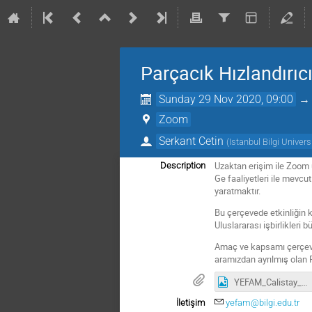
Parçacık Hızlandırıcı
Sunday 29 Nov 2020, 09:00
Zoom
Serkant Cetin
(
Istanbul Bilgi Univers
Uzaktan erişim ile Zoom ü
Description
Ge faaliyetleri ile mevcu
yaratmaktır.
Bu çerçevede etkinliğin ka
Uluslararası işbirlikleri
Amaç ve kapsamı çerçeve
aramızdan ayrılmış olan 
YEFAM_Calistay_duyuru.jpg
İletişim
yefam@bilgi.edu.tr