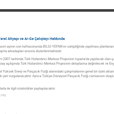
 Yerel Altyapı ve Ar-Ge Çalıştayı Hakkında
Kasım ayının son haftasonunda BİLGİ-YEFAM ev sahipliğinde yapılması planlanan Pa
alışma arkadaşları anısına düzenlenmektedir.
m 2007 tarihinde Türk Hızlandırıcı Merkezi Projesinin Isparta'da yapılacak olan ç
ay açılışında Türk Hızlandırıcı Merkezi Projesinin detaylarına değinilecek ve Engi
Yüksek Enerji ve Parçacık Fiziği alanındaki çalışmalarının genel bir özeti aktarıl
eki yeri vurgulanacaktır. Ayrıca Türkiye Deneysel Parçacık Fiziği camiasının olu
la ile ilgili istatistikler paylaşılacaktır.
 (TR)
)