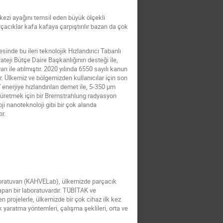
rkezi ayağını temsil eden büyük ölçekli
parçacıklar kafa kafaya çarpıştırılır bazan da çok
sinde bu ileri teknolojik Hızlandırıcı Tabanlı
teji Bütçe Daire Başkanlığının desteği ile,
ı ile atılmıştır. 2020 yılında 6550 sayılı kanun
. Ülkemiz ve bölgemizden kullanıcılar için son
 enerjiye hızlandırılan demet ile, 5-350 µm
u üretmek için bir Bremstrahlung radyasyon
oji nanoteknoloji gibi bir çok alanda
r.
aboratuvarı (KAHVELab), ülkemizde parçacık
 yapan bir laboratuvardır. TÜBİTAK ve
n projelerle, ülkemizde bir çok cihaz ilk kez
 yaratma yöntemleri, çalışma şeklileri, orta ve