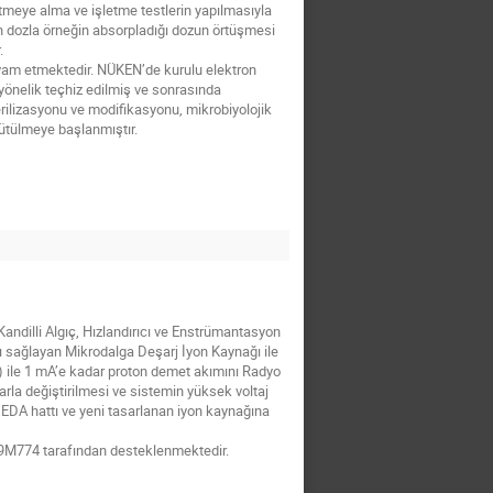
letmeye alma ve işletme testlerin yapılmasıyla
nen dozla örneğin absorpladığı dozun örtüşmesi
.
vam etmektedir. NÜKEN’de kurulu elektron
 yönelik teçhiz edilmiş ve sonrasında
sterilizasyonu ve modifikasyonu, mikrobiyolojik
rütülmeye başlanmıştır.
Kandilli Algıç, Hızlandırıcı ve Enstrümantasyon
ı sağlayan Mikrodalga Deşarj İyon Kaynağı ile
) ile 1 mA’e kadar proton demet akımını Radyo
rla değiştirilmesi ve sistemin yüksek voltaj
EDA hattı ve yeni tasarlanan iyon kaynağına
119M774 tarafından desteklenmektedir.