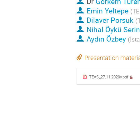
Dr
Görkem Türe
Emin Yeltepe
(
T
Dilaver Porsuk
(
Nihal Öykü Serin
Aydın Özbey
(
İst
Presentation materi
TEAS_27.11.2020v.pdf