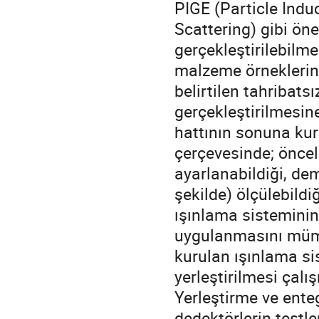
PIGE (Particle Ind
Scattering) gibi ön
gerçekleştirilebilme
malzeme örneklerin
belirtilen tahribats
gerçekleştirilmesi
hattının sonuna kur
çerçevesinde; öncel
ayarlanabildiği, dem
şekilde) ölçülebildi
ışınlama sisteminin
uygulanmasını mümk
kurulan ışınlama si
yerleştirilmesi çal
Yerleştirme ve ent
dedektörlerin testle