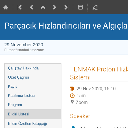
Parçacık Hızlandırıcıları ve Algıçla
29 November 2020
Europe/Istanbul timezone
Event
TENMAK Proton Hızlan
Çalıştay Hakkında
menu
Sistemi
Özet Çağrısı
Kayıt
29 Nov 2020, 15:10
15m
Katılımcı Listesi
Zoom
Program
Bildiri Listesi
Speaker
Bildiri Özetleri Kitapçığı