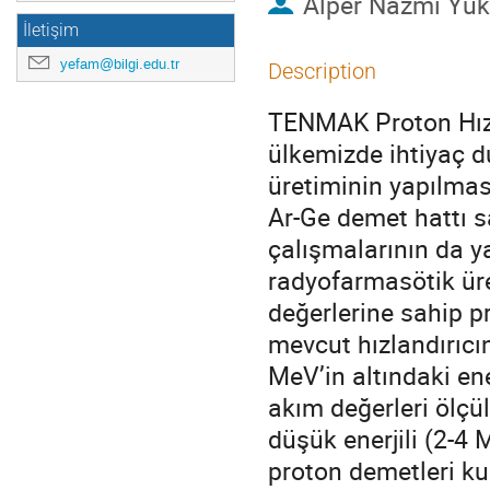
Alper Nazmi Yük
İletişim
yefam@bilgi.edu.tr
Description
TENMAK Proton Hızl
ülkemizde ihtiyaç d
üretiminin yapılmas
Ar-Ge demet hattı sa
çalışmalarının da y
radyofarmasötik üre
değerlerine sahip p
mevcut hızlandırıcı
MeV’in altındaki ene
akım değerleri ölçü
düşük enerjili (2-4
proton demetleri ku