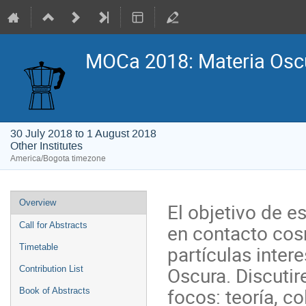
MOCa 2018: Materia Osc
30 July 2018 to 1 August 2018
Other Institutes
America/Bogota timezone
Event
Overview
El objetivo de 
menu
en contacto cosm
Call for Abstracts
partículas inter
Timetable
Oscura. Discutir
Contribution List
focos: teoría, c
Book of Abstracts