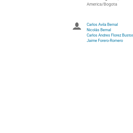
All
America/Bogota
times
are
in
Carlos Avila Bernal
Chairpersons
America/Bogota
Nicolás Bernal
Carlos Andres Florez Busto
Jaime Forero-Romero