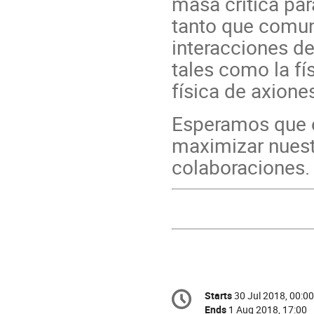
masa crítica pa
tanto que comun
interacciones de
tales como la fís
física de axiones
Esperamos que e
maximizar nuestr
colaboraciones.
Conference
Starts
30 Jul 2018, 00:00
Date/Time
information
Ends
1 Aug 2018, 17:00