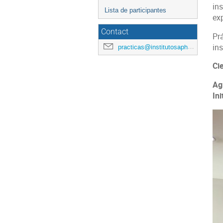
in
Lista de participantes
ex
Contact
Pr
ins
practicas@institutosaphir.cl
Ci
Ag
In