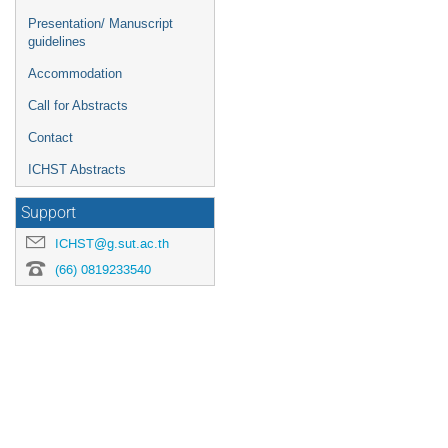
Presentation/ Manuscript
guidelines
Accommodation
Call for Abstracts
Contact
ICHST Abstracts
Support
ICHST@g.sut.ac.th
(66) 0819233540