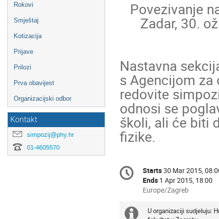
   Povezivanje nastave fizike i istraživanja

Rokovi
      Zadar, 30. ožujka - 1. travnja 2015.

Smještaj
Kotizacija
Prijave
Nastavna sekcija
Prilozi
s Agencijom za o
Prva obavijest
redovite simpozi
Organizacijski odbor
odnosi se poglav
školi, ali će bit
Kontakt
fizike.
simpozij@phy.hr
01-4605570
Conference
Starts
30 Mar 2015, 08:0
Date/Time
information
Ends
1 Apr 2015, 18:00
All
Europe/Zagreb
times
are
U organizaciji sudjeluju: 
Extra