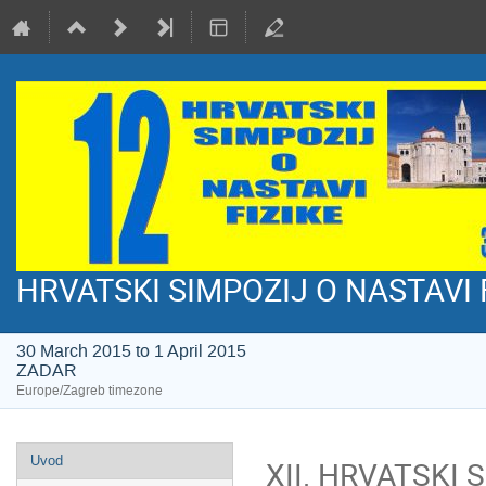
HRVATSKI SIMPOZIJ O NASTAVI 
30 March 2015 to 1 April 2015
ZADAR
Europe/Zagreb timezone
Event
Uvod
XII. HRVATSKI S
menu