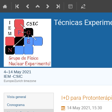
Técnicas Experime
4–14 May 2021
IEM -CSIC
Europe/Zurich timezone
Event
I+D para Protonteráp
Vista general
menu
Cronograma
14 May 2021, 15:30