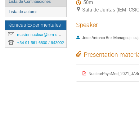
Lista de Contribuciones
50m
Sala de Juntas (IEM -CSIC
Lista de autores
Speaker
Técnicas Experimentales
master.nuclear@iem.cfmac.csic.es
Jose Antonio Briz Monago
(
CERN
)
+34 91 561 6800 / 943002
Presentation materi
NuclearPhysMed_2021_JABri