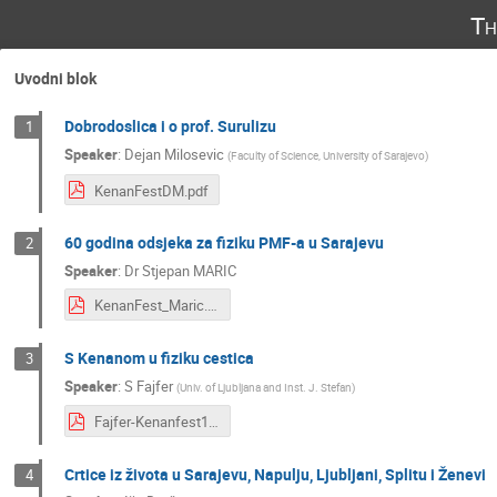
Th
Uvodni blok
Dobrodoslica i o prof. Surulizu
1
Speaker
:
Dejan Milosevic
(
Faculty of Science, University of Sarajevo
)
KenanFestDM.pdf
60 godina odsjeka za fiziku PMF-a u Sarajevu
2
Speaker
:
Dr
Stjepan MARIC
KenanFest_Maric.pdf
S Kenanom u fiziku cestica
3
Speaker
:
S Fajfer
(
Univ. of Ljubljana and Inst. J. Stefan
)
Fajfer-Kenanfest19.pdf
Crtice iz života u Sarajevu, Napulju, Ljubljani, Splitu i Ženevi
4