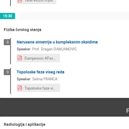
TataFest2019.pdf
15:30
Fizika čvrstog stanja
Narusene simetrije u kompleksnim oksidima
8
Speaker
:
Prof.
Dragan DAMJANOVIC
Damjanovic-KFest.pdf
Topoloske faze viseg reda
9
Speaker
:
Selma FRANCA
Topoloske faze viseg reda.pdf
F
Radiologija i aplikacije