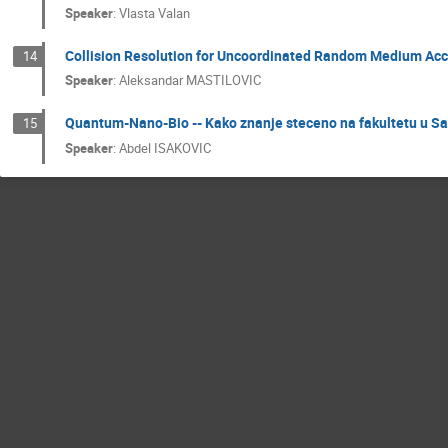
Speaker
:
Vlasta Valan
Collision Resolution for Uncoordinated Random Medium Ac
14
Speaker
:
Aleksandar MASTILOVIC
Quantum-Nano-Bio -- Kako znanje steceno na fakultetu u S
15
Speaker
:
Abdel ISAKOVIC