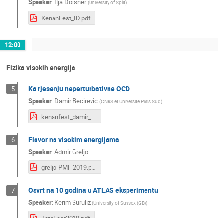
Speaker
:
Ilja Doršner
(
University of Split
)
KenanFest_ID.pdf
12:00
Fizika visokih energija
Ka rjesenju neperturbativne QCD
5
Speaker
:
Damir Becirevic
(
CNRS et Universite Paris Sud
)
kenanfest_damir_2019.pdf
Flavor na visokim energijama
6
Speaker
:
Admir Greljo
greljo-PMF-2019.pdf
Osvrt na 10 godina u ATLAS eksperimentu
7
Speaker
:
Kerim Suruliz
(
University of Sussex (GB)
)