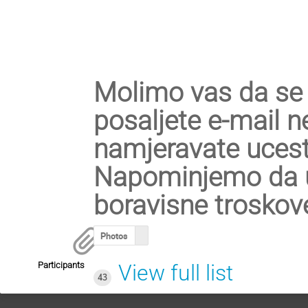
Molimo vas da se re
posaljete e-mail n
namjeravate ucest
Napominjemo da uc
boravisne troskove
Photos
Participants
View full list
43