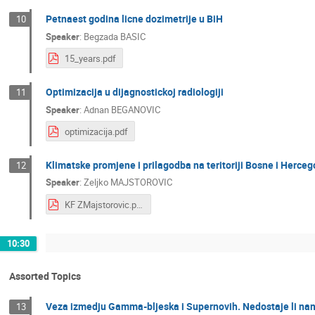
Petnaest godina licne dozimetrije u BiH
10
Speaker
:
Begzada BASIC
15_years.pdf
Optimizacija u dijagnostickoj radiologiji
11
Speaker
:
Adnan BEGANOVIC
optimizacija.pdf
Klimatske promjene i prilagodba na teritoriji Bosne i Herceg
12
Speaker
:
Zeljko MAJSTOROVIC
KF ZMajstorovic.pdf
10:30
Assorted Topics
Veza izmedju Gamma-bljeska i Supernovih. Nedostaje li na
13