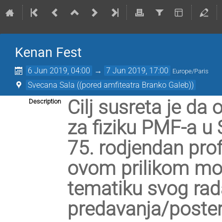
Kenan Fest
6 Jun 2019, 04:00
→
7 Jun 2019, 17:00
Europe/Paris
Svecana Sala ((pored amfiteatra Branko Galeb))
Cilj susreta je da
Description
za fiziku PMF-a u S
75. rodjendan prof.
ovom prilikom mogl
tematiku svog rada
predavanja/poster