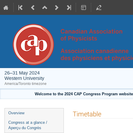
26–31 May 2024
Western University
America/Toronto timezone
Welcome to the 2024 CAP Congress Program website!
Event
Timetable
Overview
menu
Congress at a glance /
Aperçu du Congrès