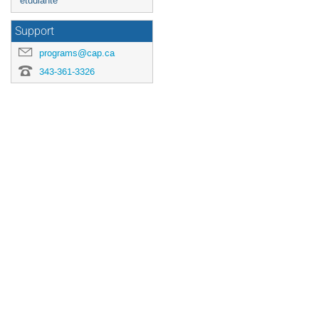
étudiante
Support
programs@cap.ca
343-361-3326