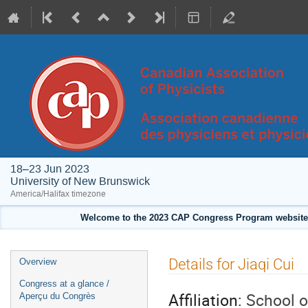
18–23 Jun 2023
University of New Brunswick
America/Halifax timezone
Welcome to the 2023 CAP Congress Program website!
Event
Details for Jiaqi Cui
Overview
menu
Congress at a glance /
Affiliation:
School o
Aperçu du Congrès