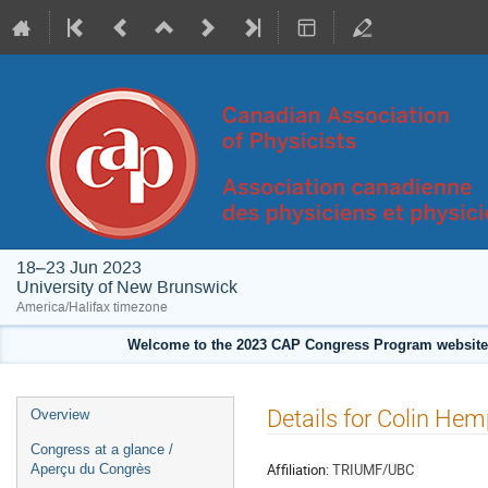
18–23 Jun 2023
University of New Brunswick
America/Halifax timezone
Welcome to the 2023 CAP Congress Program website!
Event
Details for Colin Hem
Overview
menu
Congress at a glance /
Affiliation:
TRIUMF/UBC
Aperçu du Congrès