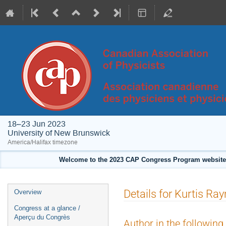
18–23 Jun 2023
University of New Brunswick
America/Halifax timezone
Welcome to the 2023 CAP Congress Program website!
Event
Details for Kurtis R
Overview
menu
Congress at a glance /
Aperçu du Congrès
Author in the following