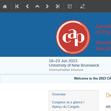
18–23 Jun 2023
University of New Brunswick
America/Halifax timezone
Welcome to the 2023 CA
Event
De
Overview
menu
Congress at a glance /
Affi
Aperçu du Congrès