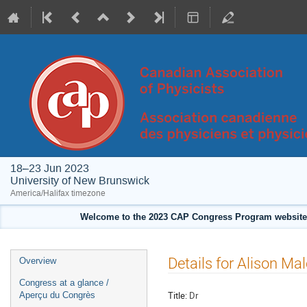
18–23 Jun 2023
University of New Brunswick
America/Halifax timezone
Welcome to the 2023 CAP Congress Program website!
Event
Details for Alison Ma
Overview
menu
Congress at a glance /
Title:
Dr
Aperçu du Congrès