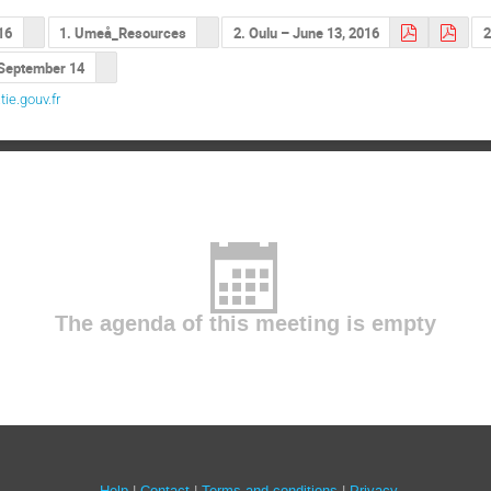
16
1. Umeå_Resources
2. Oulu – June 13, 2016
2
 September 14
ie.gouv.fr
The agenda of this meeting is empty
Help
Contact
Terms and conditions
Privacy