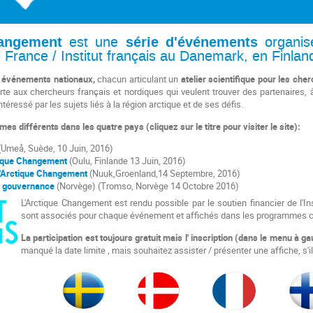
hangement
série d'événements
est une
organisé
e
France / Institut français au Danemark, en
Finlan
 événements nationaux,
chacun
articulant un
atelier scientifique pour les
cher
rte aux chercheurs français et nordiques qui veulent trouver des
partenaires,
intéressé par
les sujets liés à la région arctique et de
ses défis.
mes différents dans les quatre pays (cliquez sur le titre pour visiter le site):
Umeå, Suède, 10 Juin, 2016)
tique Changement
(Oulu, Finlande 13 Juin, 2016)
l'Arctique Changement
(Nuuk,
Groenland,
14 Septembre, 2016)
t gouvernance
(Norvège) (Tromso, Norvège 14 Octobre 2016
)
L'Arctique Changement est rendu possible par le soutien financier de l'In
sont associés pour chaque événement et affichés dans les programmes 
La participation est toujours gratuit mais l'
inscription (dans le menu à ga
manqué la date limite ,
mais souhaitez assister / présenter une affiche, s'i