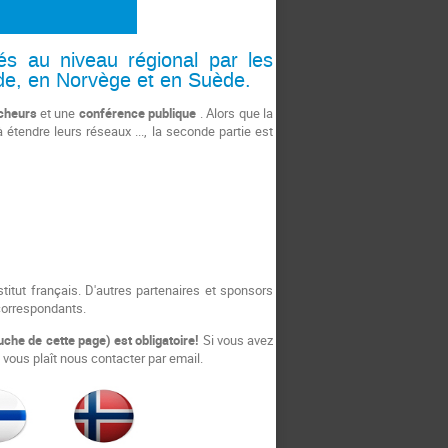
s au niveau régional par les
de, en
Norvège et en
Suède.
cheurs
et une
conférence publique
.
Alors que la
 à
étendre leurs réseaux ..., la seconde partie est
stitut français.
D'autres partenaires et sponsors
correspondants.
uche de cette page) est obligatoire!
Si vous avez
l vous plaît nous contacter par email.