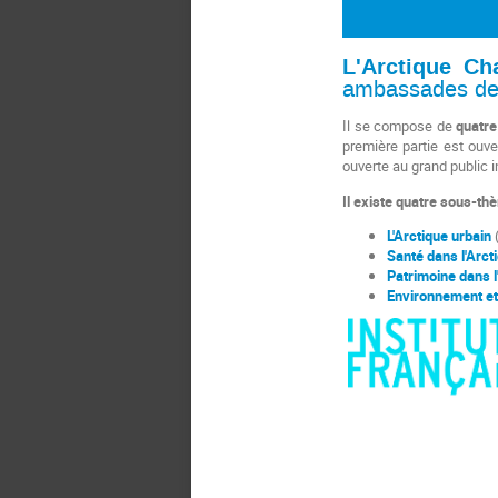
L'Arctique C
ambassades d
Il se
compose de
quatre
première partie est ouve
ouverte au grand public 
Il existe quatre sous-thè
L'Arctique urbain
(
Santé dans l'Arc
Patrimoine dans 
Environnement
e