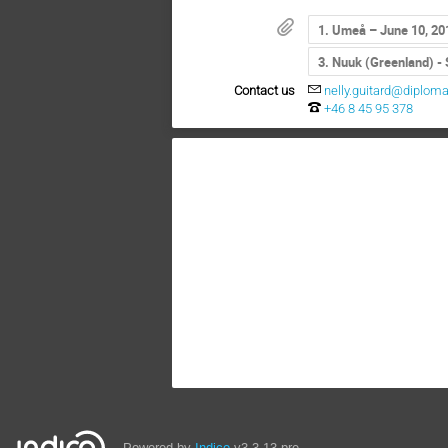
1. Umeå – June 10, 20
3. Nuuk (Greenland) -
Contact us
nelly.guitard@diplomat
+46 8 45 95 378
Powered by
Indico
v3.3.13-pre