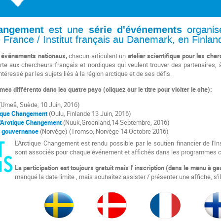
hangement
série d'événements
est une
organisé
e
France / Institut français au Danemark, en
Finlan
 événements nationaux,
chacun
articulant un
atelier scientifique pour les
cher
rte aux chercheurs français et nordiques qui veulent trouver des
partenaires,
intéressé par
les sujets liés à la région arctique et de
ses défis.
mes différents dans les quatre pays (cliquez sur le titre pour visiter le site):
Umeå, Suède, 10 Juin, 2016)
tique Changement
(Oulu, Finlande 13 Juin, 2016)
l'Arctique Changement
(Nuuk,
Groenland,
14 Septembre, 2016)
t gouvernance
(Norvège) (Tromso, Norvège 14 Octobre 2016
)
L'Arctique Changement est rendu possible par le soutien financier de l'In
sont associés pour chaque événement et affichés dans les programmes 
La participation est toujours gratuit mais l'
inscription (dans le menu à ga
manqué la date limite ,
mais souhaitez assister / présenter une affiche, s'i