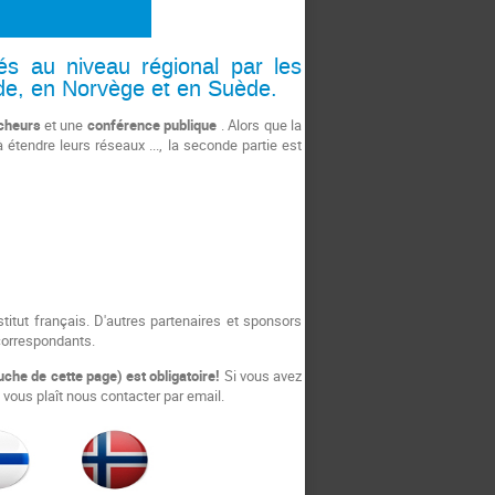
s au niveau régional par les
de, en
Norvège et en
Suède.
cheurs
et une
conférence publique
.
Alors que la
 à
étendre leurs réseaux ..., la seconde partie est
stitut français.
D'autres partenaires et sponsors
correspondants.
uche de cette page) est obligatoire!
Si vous avez
l vous plaît nous contacter par email.