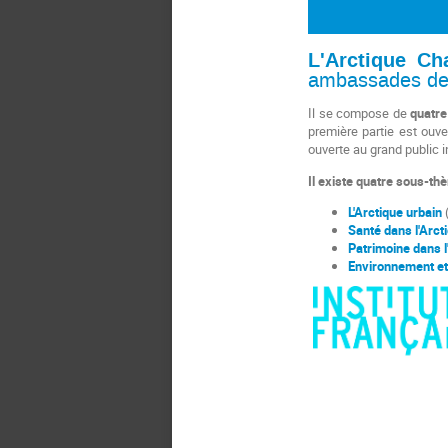
L'Arctique C
ambassades d
Il se
compose de
quatre
première partie est ouve
ouverte au grand public 
Il existe quatre sous-thè
L'Arctique urbain
(
Santé dans l'Arc
Patrimoine dans 
Environnement
e