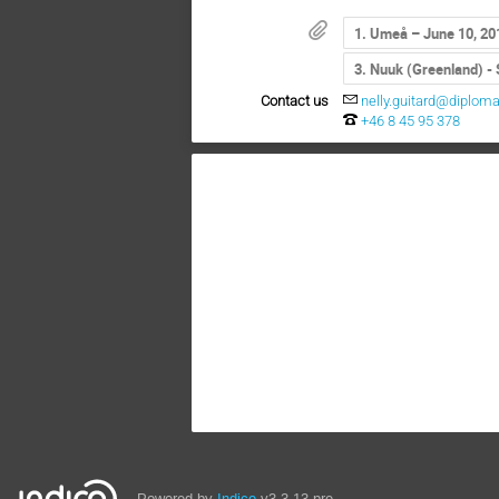
1. Umeå – June 10, 20
3. Nuuk (Greenland) -
Contact us
nelly.guitard@diplomat
+46 8 45 95 378
Powered by
Indico
v3.3.13-pre