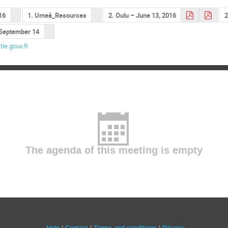
16
1. Umeå_Resources
2. Oulu – June 13, 2016
2
 September 14
ie.gouv.fr
The agenda of this meeting is empty
Help
Contact
Terms and conditions
Privacy