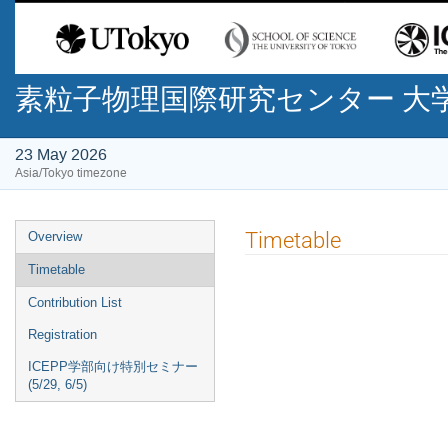
素粒子物理国際研究センター 大学
23 May 2026
Asia/Tokyo timezone
Event
Timetable
Overview
menu
Timetable
Contribution List
Registration
ICEPP学部向け特別セミナー
(5/29, 6/5)