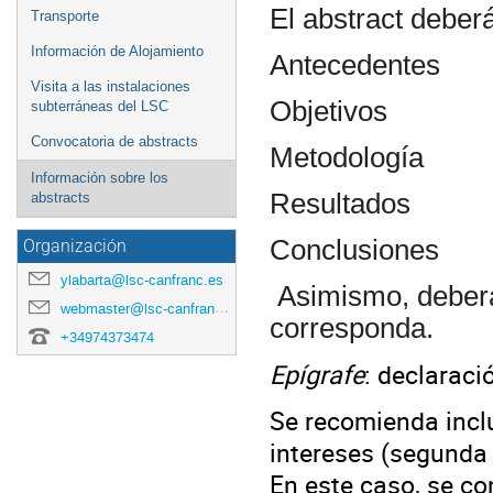
El abstract deber
Transporte
Información de Alojamiento
Antecedentes
Visita a las instalaciones
Objetivos
subterráneas del LSC
Convocatoria de abstracts
Metodología
Información sobre los
Resultados
abstracts
Conclusiones
Organización
ylabarta@lsc-canfranc.es
Asimismo, deberá 
webmaster@lsc-canfranc.es
corresponda.
+34974373474
Epígrafe
: declaraci
Se recomienda inclu
intereses (segunda 
En este caso, se co