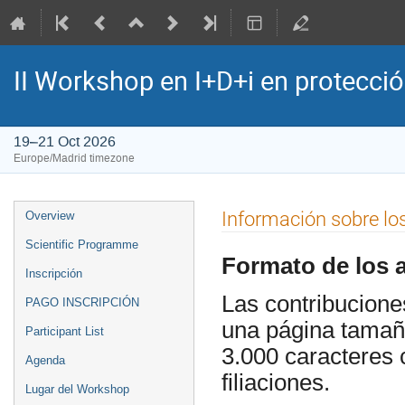
II Workshop en I+D+i en protecció
19–21 Oct 2026
Europe/Madrid timezone
Event
Información sobre lo
Overview
menu
Scientific Programme
Formato de los 
Inscripción
Las contribucion
PAGO INSCRIPCIÓN
una página tamañ
Participant List
3.000 caracteres c
Agenda
filiaciones.
Lugar del Workshop