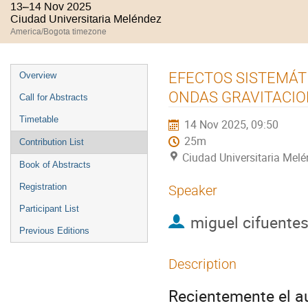
13–14 Nov 2025
Ciudad Universitaria Meléndez
America/Bogota timezone
Event
EFECTOS SISTEMÁT
Overview
menu
ONDAS GRAVITACI
Call for Abstracts
Timetable
14 Nov 2025, 09:50
25m
Contribution List
Ciudad Universitaria Mel
Book of Abstracts
Registration
Speaker
Participant List
miguel cifuente
Previous Editions
Description
Recientemente el au