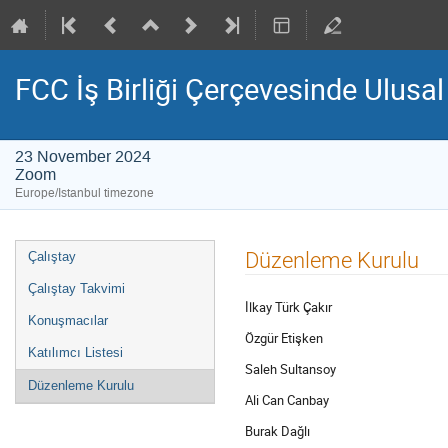
FCC İş Birliği Çerçevesinde Ulusal B
23 November 2024
Zoom
Europe/Istanbul timezone
Event
Düzenleme Kurulu
Çalıştay
menu
Çalıştay Takvimi
İlkay Türk Çakır
Konuşmacılar
Özgür Etişken
Katılımcı Listesi
Saleh Sultansoy
Düzenleme Kurulu
Ali Can Canbay
Burak Dağlı