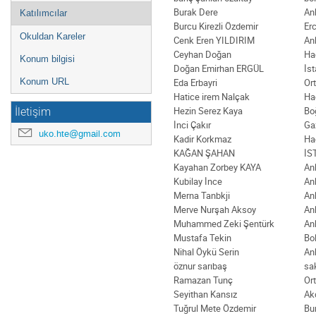
Burak Dere
An
Katılımcılar
Burcu Kirezli Özdemir
Erc
Okuldan Kareler
Cenk Eren YILDIRIM
An
Ceyhan Doğan
Ha
Konum bilgisi
Doğan Emirhan ERGÜL
İs
Eda Erbayri
Or
Konum URL
Hatice irem Nalçak
Ha
Hezin Serez Kaya
Boğ
İletişim
İnci Çakır
Gaz
uko.hte@gmail.com
Kadir Korkmaz
Ha
KAĞAN ŞAHAN
İS
Kayahan Zorbey KAYA
An
Kubilay İnce
An
Merna Tanbkji
An
Merve Nurşah Aksoy
An
Muhammed Zeki Şentürk
An
Mustafa Tekin
Bol
Nihal Öykü Serin
An
öznur sarıbaş
sa
Ramazan Tunç
Or
Seyithan Kansız
Ak
Tuğrul Mete Özdemir
Bu