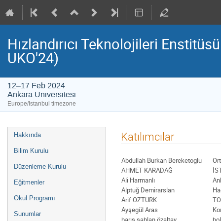
Hızlandırıcı Teknolojileri Enstitü
UKO'24)
12–17 Feb 2024
Ankara Üniversitesi
Europe/Istanbul timezone
Event
Katılımcılar
Hakkında
menu
Bilim Kurulu
Abdullah Burkan Bereketoglu
Or
Düzenleme Kurulu
AHMET KARADAĞ
İS
Ali Harmanlı
An
Eğitmenler
Alptuğ Demirarslan
Ha
Okul Programı
Arif ÖZTÜRK
TO
Ayşegül Aras
Ko
Sunumlar
barış şahlan özaltay
bol