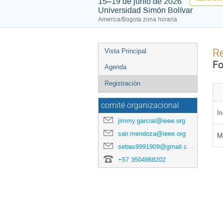
15–19 de junio de 2026
Universidad Simón Bolívar
America/Bogota zona horaria
Event
Re
Vista Principal
menu
Fo
Agenda
Registración
comité organizacional
In
jimmy.garcial@ieee.org
sair.mendoza@ieee.org
M
sebas9991909@gmail.com
+57 3504968202