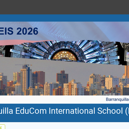
illa EduCom International School 
E