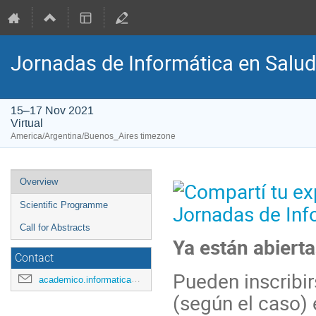
Jornadas de Informática en Salud
15–17 Nov 2021
Virtual
America/Argentina/Buenos_Aires timezone
Event
Overview
menu
Scientific Programme
Call for Abstracts
Ya están abierta
Contact
Pueden inscrib
academico.informatica@hospitalitaliano.org.ar
(según el caso)