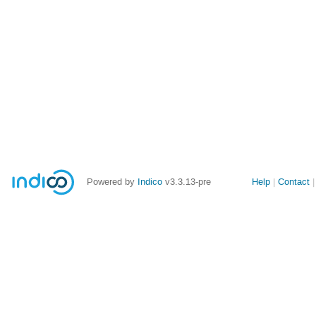
Site
Powered by
Indico
v3.3.13-pre
Help
Contact
links