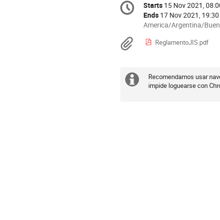
Starts
15 Nov 2021, 08:0
Date/Time
information
Ends
17 Nov 2021, 19:30
All
America/Argentina/Buen
times
Materials
ReglamentoJIS.pdf
are
in
America/Argentina/Buen
Recomendamos usar navega
Extra
impide loguearse con Ch
information