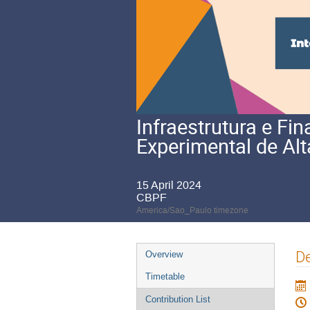
Infraestrutura e F
Experimental de Alt
15 April 2024
CBPF
America/Sao_Paulo timezone
Event
De
Overview
menu
Timetable
Contribution List