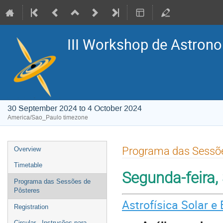
III Workshop de Astrono
30 September 2024 to 4 October 2024
America/Sao_Paulo timezone
Event
Programa das Sessõe
Overview
menu
Timetable
Segunda-feira,
Programa das Sessões de
Pôsteres
Astrofísica Solar e 
Registration
Circular - Instruções para