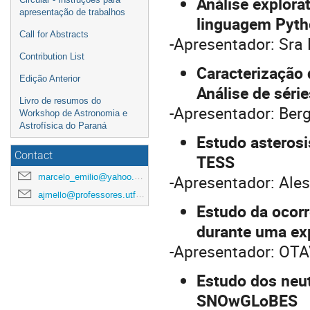
Análise explora
apresentação de trabalhos
linguagem Pyt
Call for Abstracts
-Apresentador: Sra
Contribution List
Caracterização 
Edição Anterior
Análise de séri
Livro de resumos do
-Apresentador: Berg
Workshop de Astronomia e
Astrofísica do Paraná
Estudo asteros
Contact
TESS
marcelo_emilio@yahoo.com
-Apresentador: Ale
ajmello@professores.utfpr.edu.br
Estudo da ocorr
durante uma exp
-Apresentador: OT
Estudo dos neu
SNOwGLoBES