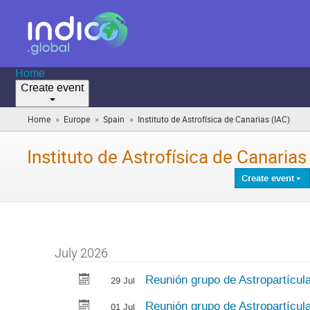
Home
Create event
»
»
»
Home
Europe
Spain
Instituto de Astrofísica de Canarias (IAC)
(you
are
here)
Instituto de Astrofísica de Canarias
Create event
July 2026
Reunión grupo de Astropartícu
29 Jul
Reunión grupo de Astropartícu
01 Jul