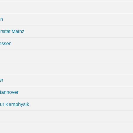
in
sität Mainz
iessen
er
Hannover
für Kernphysik