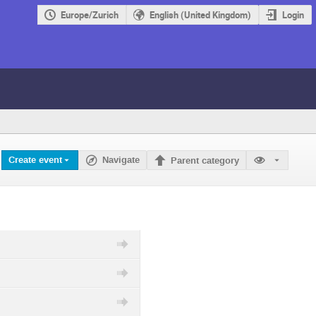
Europe/Zurich
English (United Kingdom)
Login
Create event
Navigate
Parent category