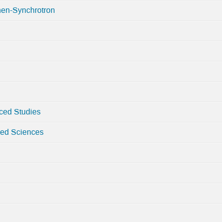
nen-Synchrotron
nced Studies
lied Sciences