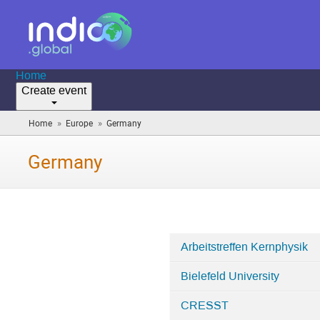
Home
Create event
»
»
Home
Europe
Germany
(you
are
here)
Germany
Arbeitstreffen Kernphysik
Categories
Bielefeld University
in
Germany
CRESST