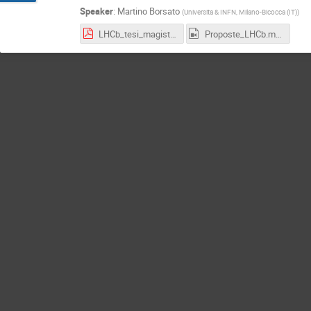
Speaker
:
Martino Borsato
(
Universita & INFN, Milano-Bicocca (IT)
)
LHCb_tesi_magistrali_2024.pdf
Proposte_LHCb.mp4