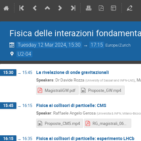
Fisica delle interazioni fondamenta
Tuesday 12 Mar 2024, 15:30
→
17:15
Europe/Zurich
U2-04
La rivelazione di onde gravitazionali
15:30
→
15:45
Speakers
:
Dr
Davide Rozza
,
Ma
(
University of Sassari and INFN-LNS
)
MagistraliGW.pdf
Proposte_GW.mp4
Fisica ai collisori di particelle: CMS
15:45
→
16:15
Speaker
:
Raffaele Angelo Gerosa
(
Universita & INFN, Milano-Bicocc
Proposte_CMS.mp4
RG_magistrali_06_03_2024_v2.pdf
Fisica ai collisori di particelle: esperimento LHCb
16:15
→
16:35