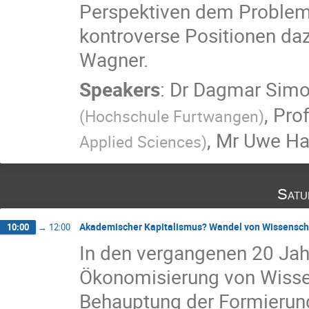
Perspektiven dem Problem
kontroverse Positionen daz
Wagner.
Speakers
:
Dr
Dagmar Sim
,
Prof
(
Hochschule Furtwangen
)
,
Mr
Uwe H
Applied Sciences
)
Satu
Akademischer Kapitalismus? Wandel von Wissensch
10:00
→
12:00
In den vergangenen 20 Jah
Ökonomisierung von Wisse
Behauptung der Formierun