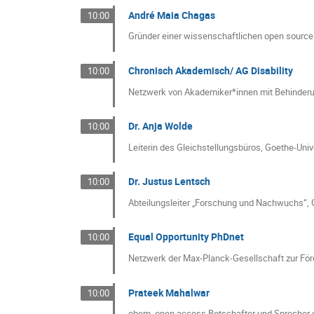
André Maia Chagas
10:00
Gründer einer wissenschaftlichen open source
Chronisch Akademisch/ AG Disability
10:00
Netzwerk von Akademiker*innen mit Behinderu
Dr. Anja Wolde
10:00
Leiterin des Gleichstellungsbüros, Goethe-Unive
Dr. Justus Lentsch
10:00
Abteilungsleiter „Forschung und Nachwuchs“, G
Equal Opportunity PhDnet
10:00
Netzwerk der Max-Planck-Gesellschaft zur Förd
Prateek Mahalwar
10:00
ehem. open access Botschafter und Sprecher de