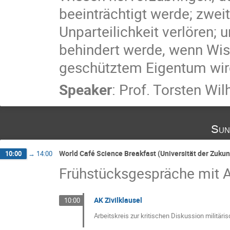
beeinträchtigt werde; zwei
Unparteilichkeit verlören; 
behindert werde, wenn Wi
geschütztem Eigentum wir
Speaker
:
Prof.
Torsten Wilh
Sun
World Café Science Breakfast (Universität der Zukun
10:00
→
14:00
Frühstücksgespräche mit Ak
AK Zivilklausel
10:00
Arbeitskreis zur kritischen Diskussion militäri