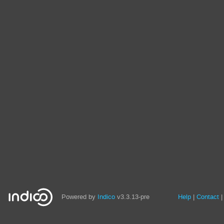
Site
Powered by
Indico
v3.3.13-pre
Help
Contact
links