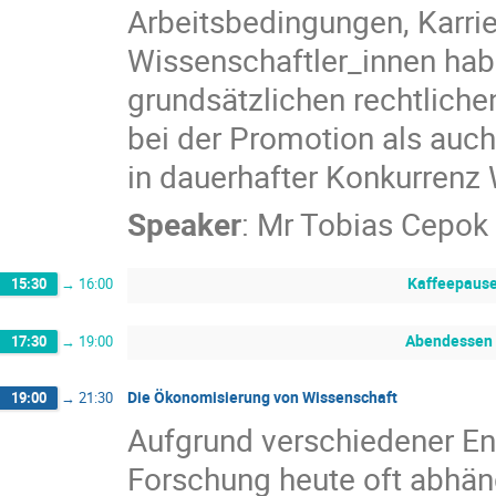
Arbeitsbedingungen, Karri
Wissenschaftler_innen hab
grundsätzlichen rechtlic
bei der Promotion als auch
in dauerhafter Konkurrenz 
Speaker
:
Mr
Tobias Cepok
Kaffeepaus
15:30
→
16:00
Abendessen
17:30
→
19:00
Die Ökonomisierung von Wissenschaft
19:00
→
21:30
Aufgrund verschiedener En
Forschung heute oft abhän