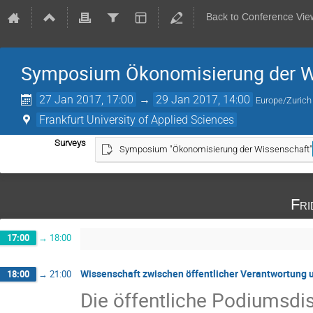
Back to Conference Vie
Symposium Ökonomisierung der W
27 Jan 2017, 17:00
→
29 Jan 2017, 14:00
Europe/Zurich
Frankfurt University of Applied Sciences
Surveys
Symposium "Ökonomisierung der Wissenschaft"
Fri
17:00
→
18:00
Wissenschaft zwischen öffentlicher Verantwortung
18:00
→
21:00
Die öffentliche Podiumsdis