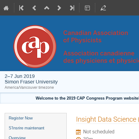
2–7 Jun 2019
Simon Fraser University
America/Vancouver timezone
Welcome to the 2019 CAP Congress Program website!
Event
Insight Data Science (
Register Now
menu
S'Insrire maintenant
Not scheduled
Overview