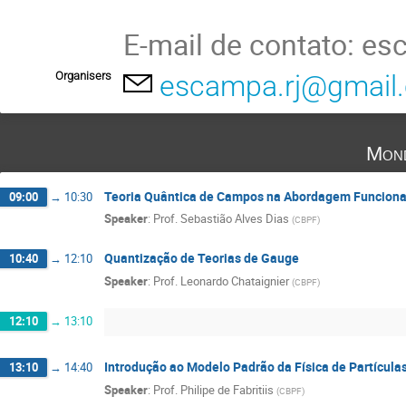
E-mail de contato: e
Organisers
escampa.rj@gmail
Mond
Teoria Quântica de Campos na Abordagem Funciona
09:00
→
10:30
Speaker
:
Prof.
Sebastião Alves Dias
(
CBPF
)
Quantização de Teorias de Gauge
10:40
→
12:10
Speaker
:
Prof.
Leonardo Chataignier
(
CBPF
)
12:10
→
13:10
Introdução ao Modelo Padrão da Física de Partícula
13:10
→
14:40
Speaker
:
Prof.
Philipe de Fabritiis
(
CBPF
)