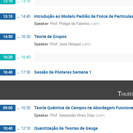
12:10
→
13:10
Introdução ao Modelo Padrão da Física de Partícula
13:10
→
14:40
Speaker
:
Prof.
Philipe de Fabritiis
(
CBPF
)
Teoria de Grupos
14:50
→
16:20
Speaker
:
Prof.
José Helayel
(
CBPF
)
16:20
→
16:40
Sessão de Pôsteres Semana 1
16:40
→
17:30
Thurs
Teoria Quântica de Campos na Abordagem Funciona
09:00
→
10:30
Speaker
:
Prof.
Sebastião Alves Dias
(
CBPF
)
Quantização de Teorias de Gauge
10:40
→
12:10