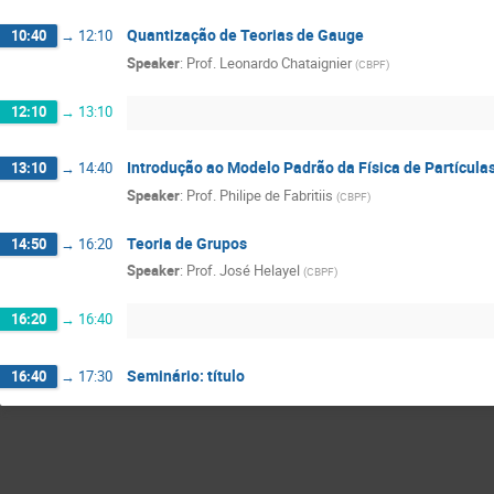
Quantização de Teorias de Gauge
10:40
→
12:10
Speaker
:
Prof.
Leonardo Chataignier
(
CBPF
)
12:10
→
13:10
Introdução ao Modelo Padrão da Física de Partícula
13:10
→
14:40
Speaker
:
Prof.
Philipe de Fabritiis
(
CBPF
)
Teoria de Grupos
14:50
→
16:20
Speaker
:
Prof.
José Helayel
(
CBPF
)
16:20
→
16:40
Seminário: título
16:40
→
17:30