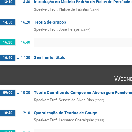
Introdução ao Modelo Padrão da Física de Partícula
13:10
→
14:40
Speaker
:
Prof.
Philipe de Fabritiis
(
CBPF
)
Teoria de Grupos
14:50
→
16:20
Speaker
:
Prof.
José Helayel
(
CBPF
)
16:20
→
16:40
Seminário: título
16:40
→
17:30
Wedne
Teoria Quântica de Campos na Abordagem Funciona
09:00
→
10:30
Speaker
:
Prof.
Sebastião Alves Dias
(
CBPF
)
Quantização de Teorias de Gauge
10:40
→
12:10
Speaker
:
Prof.
Leonardo Chataignier
(
CBPF
)