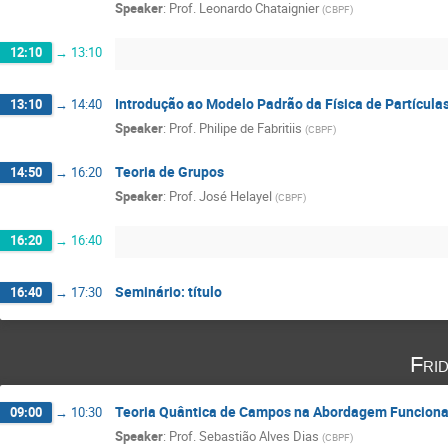
Speaker
:
Prof.
Leonardo Chataignier
(
CBPF
)
12:10
→
13:10
Introdução ao Modelo Padrão da Física de Partícula
13:10
→
14:40
Speaker
:
Prof.
Philipe de Fabritiis
(
CBPF
)
Teoria de Grupos
14:50
→
16:20
Speaker
:
Prof.
José Helayel
(
CBPF
)
16:20
→
16:40
Seminário: título
16:40
→
17:30
Fri
Teoria Quântica de Campos na Abordagem Funciona
09:00
→
10:30
Speaker
:
Prof.
Sebastião Alves Dias
(
CBPF
)