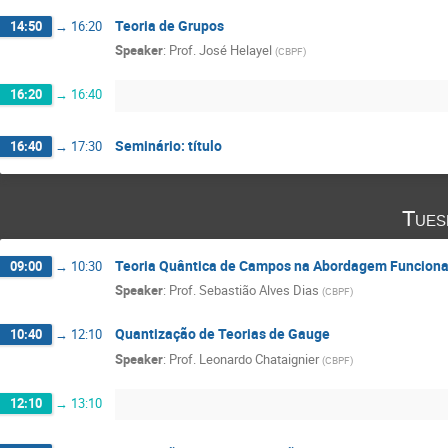
Teoria de Grupos
14:50
→
16:20
Speaker
:
Prof.
José Helayel
(
CBPF
)
16:20
→
16:40
Seminário: título
16:40
→
17:30
Tues
Teoria Quântica de Campos na Abordagem Funciona
09:00
→
10:30
Speaker
:
Prof.
Sebastião Alves Dias
(
CBPF
)
Quantização de Teorias de Gauge
10:40
→
12:10
Speaker
:
Prof.
Leonardo Chataignier
(
CBPF
)
12:10
→
13:10