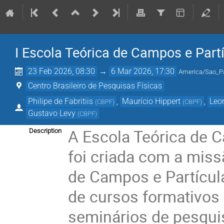
I Escola Teórica de Campos e Partí
23 Feb 2026, 08:30
→
6 Mar 2026, 17:30
America/Sao_P
Centro Brasileiro de Pesquisas Físicas
Philipe de Fabritiis
,
Maurício Hippert
,
Leo
(
CBPF
)
(
CBPF
)
Gustavo Levy
(
CBPF
)
A Escola Teórica de C
Description
foi criada com a miss
de Campos e Partícul
de cursos formativos
seminários de pesquis