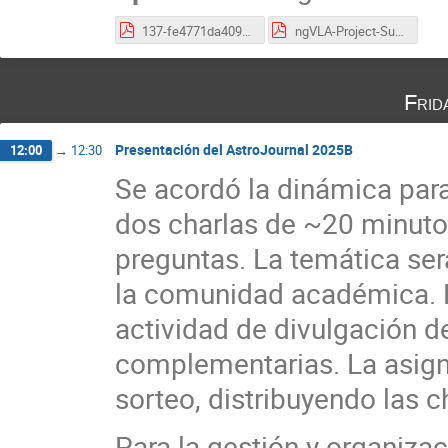
137-fe4771da409a7413465c9bb1cb579ae7_McKinnonMarkM.pdf
ngVLA-Project-Summary_Jan2019.pdf
Frid
Presentación del AstroJournal 2025B
12:00
→
12:30
Se acordó la dinámica para
dos charlas de ~20 minuto
preguntas. La temática será
la comunidad académica. L
actividad de divulgación d
complementarias. La asign
sorteo, distribuyendo las c
Para la gestión y organizac