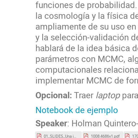
funciones de probabilidad.
la cosmología y la física d
ampliamente de su uso en 
y la selección-validación d
hablará de la idea básica d
parámetros con MCMC, alg
computacionales relacion
implementar MCMC de form
Opcional:
Traer
laptop
para
Notebook de ejemplo
Speaker
:
Holman Quintero-
01_SLIDES_Una introduccion a la inferencia bayesiana usando MCMC (Markov chain Monte Carlo).pdf
1008.4686v1.pdf
170