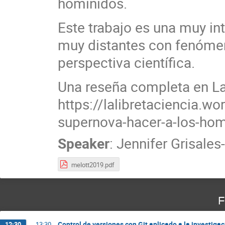
homínidos.
Este trabajo es una muy in
muy distantes con fenómeno
perspectiva científica.
Una reseña completa en La 
https://lalibretaciencia.
supernova-hacer-a-los-ho
Speaker
:
Jennifer Grisale
melott2019.pdf
F
Control de versiones con Git aplicado a la investigac
12:30
→
13:30