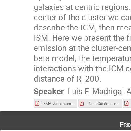
galaxies at centric regions
center of the cluster we ca
describe the ICM, then mea
ISM. Here we present the fi
emission at the cluster-ce
beta model, the temperatu
interactions with the ICM co
distance of R_200.
Speaker
:
Luis F. Madrigal-
LFMA_AstroJournal_2025.pdf
López-Gutiérrez_et_al_2022.pdf
Fri