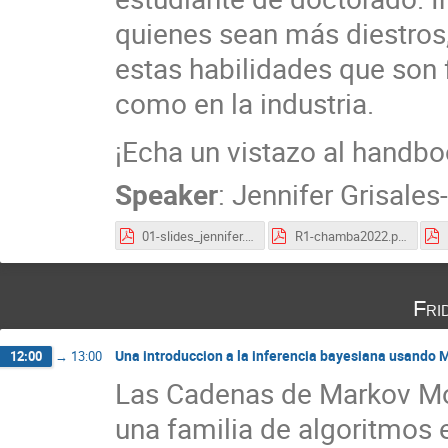
quienes sean más diestros,
estas habilidades que son 
como en la industria.
¡Echa un vistazo al handb
Speaker
:
Jennifer Grisale
01-slides_jennifer.pdf
R1-chamba2022.pdf
Fri
Una introduccion a la inferencia bayesiana usando
12:00
→
13:00
Las Cadenas de Markov Mo
una familia de algoritmos