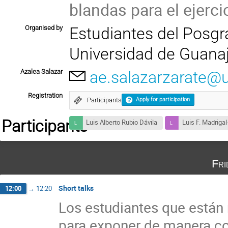
blandas para el ejerci
Organised by
Estudiantes del Posgra
Universidad de Guana
Azalea Salazar
ae.salazarzarate@
Registration
Participants
Apply for participation
Participants
Luis Alberto Rubio Dávila
Luis F. Madrigal
Fri
Short talks
12:00
→
12:20
Los estudiantes que están 
para exponer de manera co