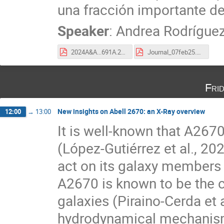
una fracción importante de 
Speaker
:
Andrea Rodrígue
2024A&A...691A.286D.pdf
Journal_07feb25.pdf
Fri
New insights on Abell 2670: an X-Ray overview
12:00
→
13:00
It is well-known that A267
(López-Gutiérrez et al., 2
act on its galaxy members b
A2670 is known to be the cl
galaxies (Piraino-Cerda et 
hydrodynamical mechanism a