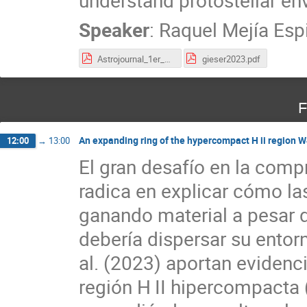
understand protostellar en
Speaker
:
Raquel Mejía Esp
Astrojournal_1er_semestre_2025.pdf
gieser2023.pdf
F
An expanding ring of the hypercompact H ii region 
12:00
→
13:00
El gran desafío en la comp
radica en explicar cómo la
ganando material a pesar d
debería dispersar su entorn
al. (2023) aportan evidenc
región H II hipercompacta 