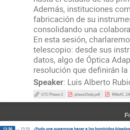
Además, instituciones com
fabricación de su instrum
consolidando una colaborac
En esta sesión, charlarem
telescopio: desde sus inst
datos, algo de Óptica Adap
resolución que definirán l
Speaker
:
Luis Alberto Rubi
GTC Phase-2
phase2help.pdf
F
¿Pudo una supernova hacer a los homínidos bípedo
12:30
→
13:10