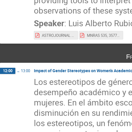
observations of these sys
Speaker
:
Luis Alberto Rubi
ASTROJOURNAL - LUIS RUBIO.pdf
MNRAS 535, 3577–3594 (2024).pdf
F
Impact of Gender Stereotypes on Women's Academic
12:00
→
13:00
Los estereotipos de género
desempeño académico y en 
mujeres. En el ámbito esco
disminución en su rendim
los estereotipos, un fenó