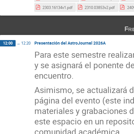
2303.16134v1.pdf
2310.03853v2.pdf
240
Fri
Presentación del AstroJournal 2026A
12:00
→
12:20
Para este semestre realiza
y se asignará el ponente de
encuentro.
Asimismo, se actualizará d
página del evento (este in
materiales y grabaciones d
este espacio en un reposito
comunidad académica.