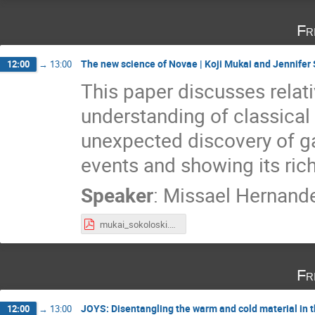
Fr
The new science of Novae | Koji Mukai and Jennifer
12:00
→
13:00
This paper discusses relat
understanding of classical 
unexpected discovery of g
events and showing its ric
Speaker
:
Missael Hernand
mukai_sokoloski.pdf
Fr
JOYS: Disentangling the warm and cold material in t
12:00
→
13:00