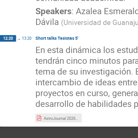
Speakers
:
Azalea Esmerald
Dávila
(
Universidad de Guanaj
Short talks Tesistas 5'
12:20
→
13:20
En esta dinámica los estud
tendrán cinco minutos par
tema de su investigación. 
intercambio de ideas entr
proyectos en curso, genera
desarrollo de habilidades 
AstroJournal 2026-A.pdf