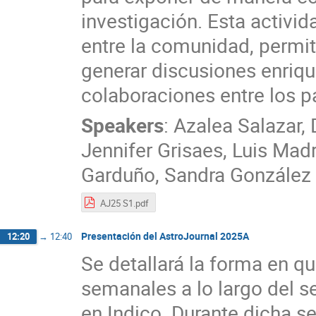
investigación. Esta activi
entre la comunidad, permit
generar discusiones enriq
colaboraciones entre los pa
Speakers
:
Azalea Salazar
,
Jennifer Grisaes
,
Luis Madr
Garduño
,
Sandra González
AJ25 S1.pdf
Presentación del AstroJournal 2025A
12:20
→
12:40
Se detallará la forma en qu
semanales a lo largo del 
en Indico. Durante dicha se