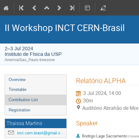
II Workshop INCT CERN-Brasil
2–3 Jul 2024
Instituto de Física da USP
America/Sao_Paulo timezone
Event
Relatório ALPHA
Overview
menu
Timetable
3 Jul 2024, 14:00
Contribution List
30m
Auditório Abrahão de Mora
Registration
Speaker
Thaissa Martins
inct.cern.brasil@gmail.com
Rodrigo Lage Sacramento
(
Federal